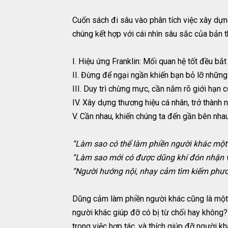
Cuốn sách đi sâu vào phân tích việc xây dựn
chúng kết hợp với cái nhìn sâu sắc của bản 
I. Hiệu ứng Franklin: Mối quan hệ tốt đều bắ
II. Đừng để ngại ngần khiến bạn bỏ lỡ nhữn
III. Duy trì chừng mực, cần nắm rõ giới hạn 
IV. Xây dựng thương hiệu cá nhân, trở thành 
V. Cần nhau, khiến chúng ta đến gần bên nha
“Làm sao có thể làm phiền người khác một
“Làm sao mới có được dũng khí đón nhận v
“Người hướng nội, nhạy cảm tìm kiếm phươn
Dũng cảm làm phiền người khác cũng là một lo
người khác giúp đỡ có bị từ chối hay không?
trong việc hợp tác, và thích giúp đỡ người 