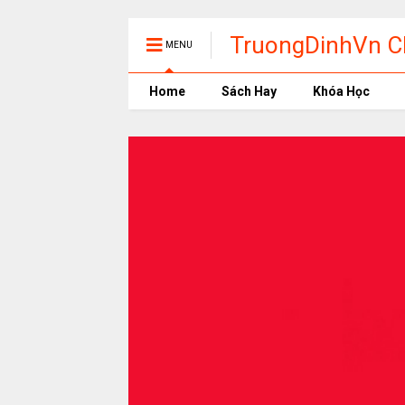
TruongDinhVn Ch
MENU
phần mềm học t
Home
Sách Hay
Khóa Học