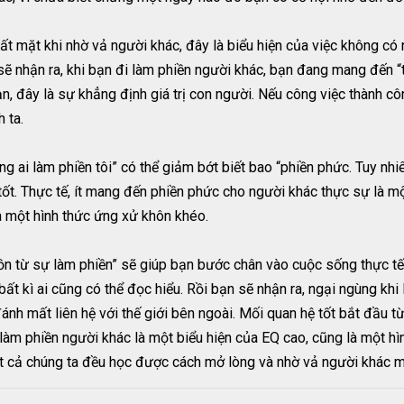
t mặt khi nhờ vả người khác, đây là biểu hiện của việc không có
 sẽ nhận ra, khi bạn đi làm phiền người khác, bạn đang mang đến “
ạn, đây là sự khẳng định giá trị con người. Nếu công việc thành c
h ta.
ng ai làm phiền tôi” có thể giảm bớt biết bao “phiền phức. Tuy nh
tốt. Thực tế, ít mang đến phiền phức cho người khác thực sự là 
 một hình thức ứng xử khôn khéo.
uồn từ sự làm phiền” sẽ giúp bạn bước chân vào cuộc sống thực tế
à bất kì ai cũng có thể đọc hiểu. Rồi bạn sẽ nhận ra, ngại ngùng k
n đánh mất liên hệ với thế giới bên ngoài. Mối quan hệ tốt bắt đầu 
làm phiền người khác là một biểu hiện của EQ cao, cũng là một 
ất cả chúng ta đều học được cách mở lòng và nhờ vả người khác 