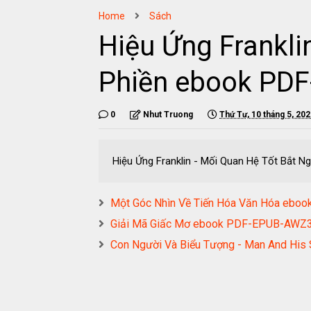
Home
Sách
Hiệu Ứng Frankl
Phiền ebook PD
0
Nhut Truong
Thứ Tư, 10 tháng 5, 20
Hiệu Ứng Franklin - Mối Quan Hệ Tốt Bắ
Một Góc Nhìn Về Tiến Hóa Văn Hóa e
Giải Mã Giấc Mơ ebook PDF-EPUB-AW
Con Người Và Biểu Tượng - Man And H