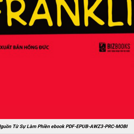
ắt Nguồn Từ Sự Làm Phiền ebook PDF-EPUB-AWZ3-PRC-MOBI