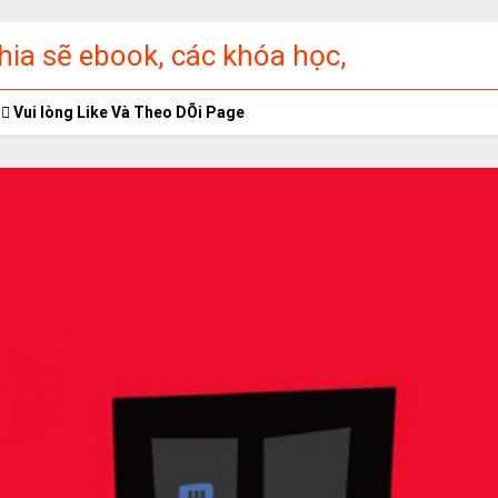
ia sẽ ebook, các khóa học,
ập miễn phí
Vui lòng Like Và Theo DÕi Page