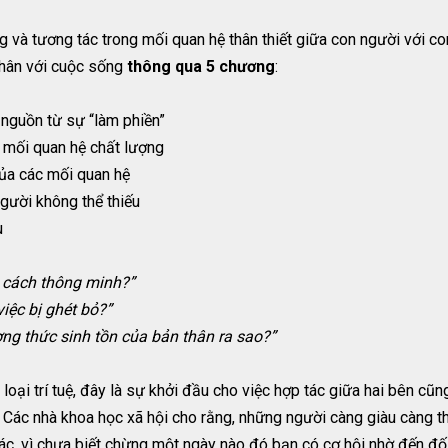
g và tương tác trong mối quan hệ thân thiết giữa con người với co
thân với cuộc sống
thông qua 5 chương
:
t nguồn từ sự “làm phiền”
g mối quan hệ chất lượng
của các mối quan hệ
người không thể thiếu
u
 cách thông minh?”
iệc bị ghét bỏ?”
g thức sinh tồn của bản thân ra sao?”
ại trí tuệ, đây là sự khởi đầu cho việc hợp tác giữa hai bên cũn
 Các nhà khoa học xã hội cho rằng, những người càng giàu càng th
khác, vì chưa biết chừng một ngày nào đó bạn có cơ hội nhờ đến đ