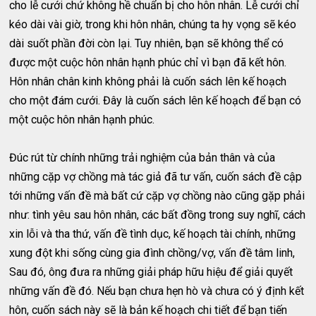
cho lễ cưới chứ không hề chuẩn bị cho hôn nhân. Lễ cưới chỉ
kéo dài vài giờ, trong khi hôn nhân, chúng ta hy vọng sẽ kéo
dài suốt phần đời còn lại. Tuy nhiên, bạn sẽ không thể có
được một cuộc hôn nhân hạnh phúc chỉ vì bạn đã kết hôn.
Hôn nhân chân kinh không phải là cuốn sách lên kế hoạch
cho một đám cưới. Đây là cuốn sách lên kế hoạch để bạn có
một cuộc hôn nhân hạnh phúc.
Đúc rút từ chính những trải nghiệm của bản thân và của
những cặp vợ chồng mà tác giả đã tư vấn, cuốn sách đề cập
tới những vấn đề mà bất cứ cặp vợ chồng nào cũng gặp phải
như: tình yêu sau hôn nhân, các bất đồng trong suy nghĩ, cách
xin lỗi và tha thứ, vấn đề tình dục, kế hoạch tài chính, những
xung đột khi sống cùng gia đình chồng/vợ, vấn đề tâm linh,
Sau đó, ông đưa ra những giải pháp hữu hiệu để giải quyết
những vấn đề đó. Nếu bạn chưa hẹn hò và chưa có ý định kết
hôn, cuốn sách này sẽ là bản kế hoạch chi tiết để bạn tiến