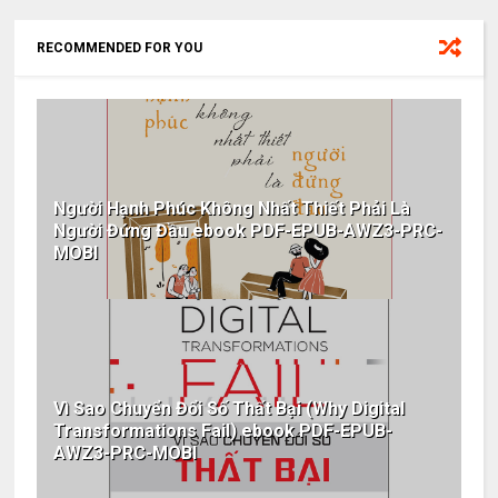
RECOMMENDED FOR YOU
Người Hạnh Phúc Không Nhất Thiết Phải Là
Người Đứng Đầu ebook PDF-EPUB-AWZ3-PRC-
MOBI
Vì Sao Chuyển Đổi Số Thất Bại (Why Digital
Transformations Fail) ebook PDF-EPUB-
AWZ3-PRC-MOBI