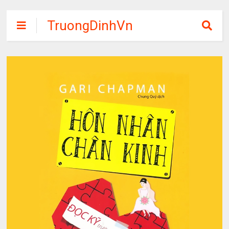
TruongDinhVn
Chia sẽ ebook,
các khóa học,
phần mềm học
tập miễn phí