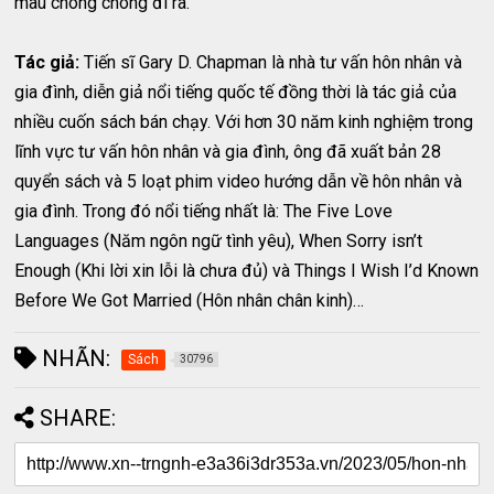
mau chóng chóng đi ra.
Tác giả:
Tiến sĩ Gary D. Chapman là nhà tư vấn hôn nhân và
gia đình, diễn giả nổi tiếng quốc tế đồng thời là tác giả của
nhiều cuốn sách bán chạy. Với hơn 30 năm kinh nghiệm trong
lĩnh vực tư vấn hôn nhân và gia đình, ông đã xuất bản 28
quyển sách và 5 loạt phim video hướng dẫn về hôn nhân và
gia đình. Trong đó nổi tiếng nhất là: The Five Love
Languages (Năm ngôn ngữ tình yêu), When Sorry isn’t
Enough (Khi lời xin lỗi là chưa đủ) và Things I Wish I’d Known
Before We Got Married (Hôn nhân chân kinh)…
NHÃN:
Sách
30796
SHARE: