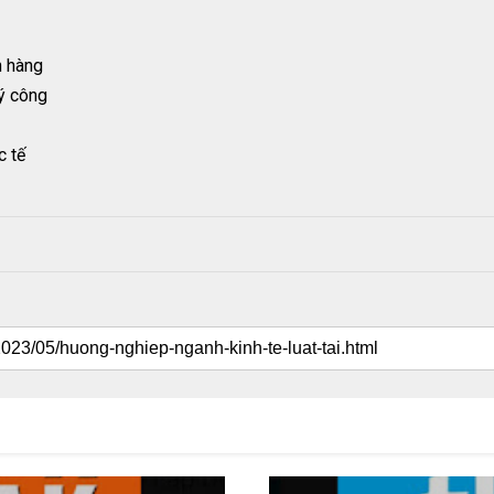
n hàng
lý công
c tế