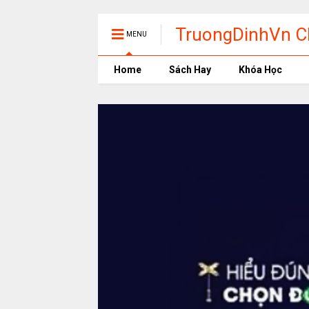
TruongDinhVn Ch
MENU
phần mềm học t
Home
Sách Hay
Khóa Học