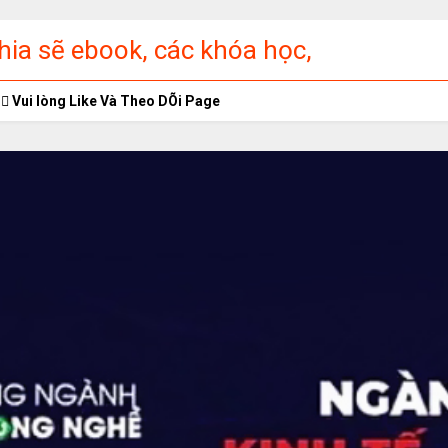
ia sẽ ebook, các khóa học,
ập miễn phí
Vui lòng Like Và Theo DÕi Page