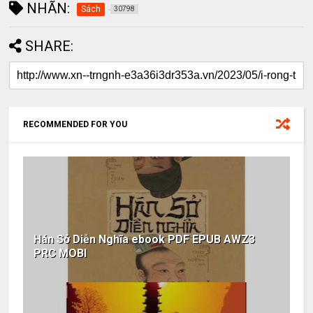
NHÃN:
Sách
30798
SHARE:
RECOMMENDED FOR YOU
Hán Sở Diễn Nghĩa ebook PDF EPUB AWZ3
PRC MOBI