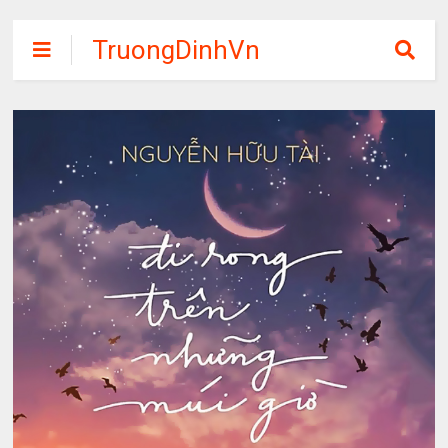
TruongDinhVn
Chia sẽ ebook,
các khóa học,
phần mềm học
tập miễn phí