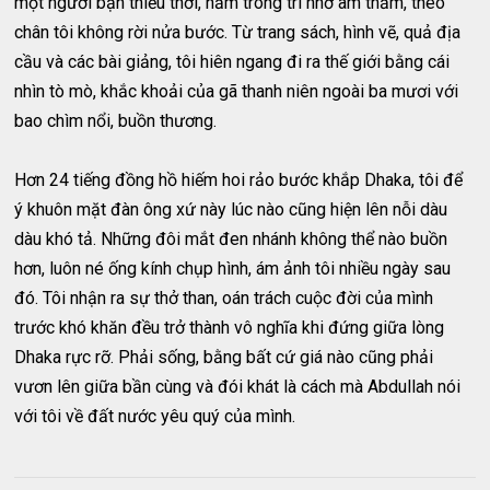
một người bạn thiếu thời, nằm trong trí nhớ âm thầm, theo
chân tôi không rời nửa bước. Từ trang sách, hình vẽ, quả địa
cầu và các bài giảng, tôi hiên ngang đi ra thế giới bằng cái
nhìn tò mò, khắc khoải của gã thanh niên ngoài ba mươi với
bao chìm nổi, buồn thương.
Hơn 24 tiếng đồng hồ hiếm hoi rảo bước khắp Dhaka, tôi để
ý khuôn mặt đàn ông xứ này lúc nào cũng hiện lên nỗi dàu
dàu khó tả. Những đôi mắt đen nhánh không thể nào buồn
hơn, luôn né ống kính chụp hình, ám ảnh tôi nhiều ngày sau
đó. Tôi nhận ra sự thở than, oán trách cuộc đời của mình
trước khó khăn đều trở thành vô nghĩa khi đứng giữa lòng
Dhaka rực rỡ. Phải sống, bằng bất cứ giá nào cũng phải
vươn lên giữa bần cùng và đói khát là cách mà Abdullah nói
với tôi về đất nước yêu quý của mình.