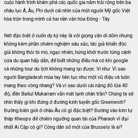
cuộc hành trình khám phá các quốc gia nằm trải rộng trên ba
châu lục Á, Âu, Phi dưới cái nhìn của một người Mỹ gốc Việt
hòa trộn trong mình cả hai nền văn hóa Đông - Tây.
Nét đặc biệt ở cuốn dy ký này là với giọng văn dí dỏm nhưng
không kém phần chiêm nghiệm sâu sắc, tác giả khiến độc
giả không thôi tò mò, ngạc nhiên, hứng khởi trước từng cánh
cửa du quan hấp dẫn, để biết những điều mà có khi google
và những tour du lịch không mang lại được. Ví như: Vì sao
người Bangladesh múa tay liên tục như một vũ điệu và luôn
mang theo vòng nhang? Và vì sao dưới cái nắng đỏ lửa 40
độ, đền Baitul Mukarram vẫn mát lạnh chân trần? Chúng ta sẽ
nhìn thấy gì khi đứng ở đường kinh tuyến gốc Greenwich?
Đường biên giới ở châu Âu có gì đặc biệt? Đường vào kim tự
tháp Kheops để chiêm ngưỡng quan tài của Pharaoh vĩ đại
nhất Ai Cập có gì? Công dân số một của Brussels là ai?