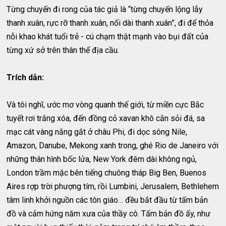
Từng chuyến đi rong của tác giả là “từng chuyến lộng lẫy
thanh xuân, rực rỡ thanh xuân, nối dài thanh xuân”, đi để thỏa
nỗi khao khát tuổi trẻ - cú chạm thật mạnh vào bụi đất của
từng xứ sở trên thân thể địa cầu.
Trích dẫn:
Và tôi nghĩ, ước mơ vòng quanh thế giới, từ miền cực Bắc
tuyết rơi trắng xóa, đến đồng cỏ xavan khô cằn sỏi đá, sa
mạc cát vàng nắng gắt ở châu Phi, đi dọc sông Nile,
Amazon, Danube, Mekong xanh trong, ghé Rio de Janeiro với
những thân hình bốc lửa, New York đêm dài không ngủ,
London trầm mặc bên tiếng chuông tháp Big Ben, Buenos
Aires rợp trời phượng tím, rồi Lumbini, Jerusalem, Bethlehem
tâm linh khởi nguồn các tôn giáo… đều bắt đầu từ tấm bản
đồ và cảm hứng năm xưa của thầy cô. Tấm bản đồ ấy, như