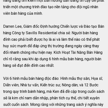
hàng đang tìm kiếm một bản hướng dẫn đáng tin cậy để phát
triển một chương trình đào tạo nền tảng cho đội ngũ nhân
viên bán hàng của mình.
Darren Lee, Giám đốc Định hướng Chiến lược và Đào tạo Bán
hàng Công ty Savills Residential chia sẻ: Người bán hàng
đỉnh cao phải biết được họ là ai và làm thế nào có thể phát
huy sức mạnh để đáp ứng thị trường đang ngày càng thay
đổi nhanh chóng như hiện nay. Kích Hoạt Tài Năng Bán Hàng
chỉ rõ rằng sau khi áp dụng 6 hình mẫu bán hàng, người bán
hàng sẽ đạt đến đỉnh cao nhất.
Với 6 hình mẫu bán hàng độc đáo: Hình mẫu thợ săn; Họa sĩ;
Diễn viên; Nhà tư vấn; Kiến trúc sư; Nông dân; và 12 Bước
trong quy trình bánh hàng, mà Ken đã đề cập trong cuốn sách
sẽ là kim chỉ nam dẫn nhập, phân tích cụ thể, chi tiết xuyên
suốt cuốn sách. Mong rằng với những trang sách ý nghĩa này