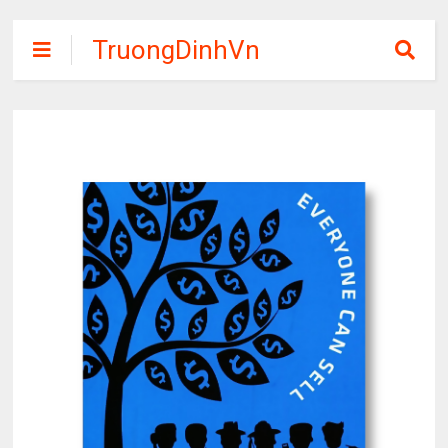
TruongDinhVn
Chia sẽ ebook,
các khóa học,
phần mềm học
tập miễn phí