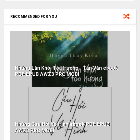
RECOMMENDED FOR YOU
Những Làn Khói Tỏa Hương - Tản Văn ebook
PDF EPUB AWZ3 PRC MOBI
Những Câu Hỏi Vô Hình ebook PDF EPUB
AWZ3 PRC MOBI