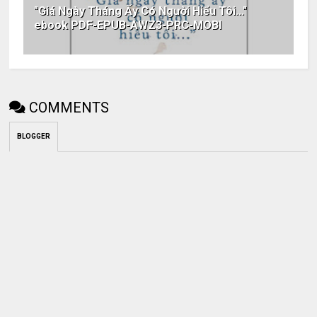
"Giá Ngày Tháng Ấy Có Người Hiểu Tôi..."
ebook PDF-EPUB-AWZ3-PRC-MOBI
COMMENTS
BLOGGER