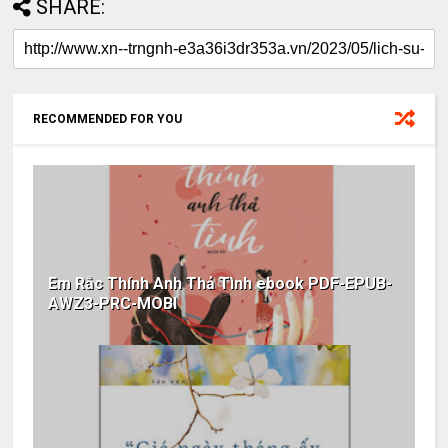
SHARE:
RECOMMENDED FOR YOU
Em Rắc Thính Anh Thả Tình ebook PDF-EPUB-
AWZ3-PRC-MOBI