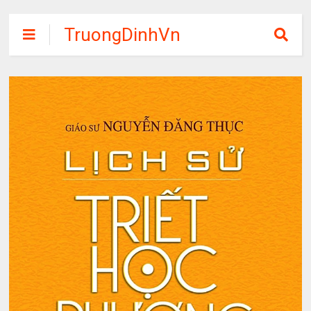
TruongDinhVn
Chia sẽ ebook,
các khóa học,
phần mềm học
tập miễn phí