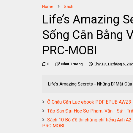
Home
Sách
Life’s Amazing S
Sống Cân Bằng 
PRC-MOBI
0
Nhut Truong
Thứ Tư, 10 tháng 5, 20
Life’s Amazing Secrets - Những Bí Mật 
Ô Châu Cận Lục ebook PDF EPUB AWZ3
Tập San Đại Học Sư Phạm: Văn - Sử - 
Sách 10 Bộ đề thi chứng chỉ tiếng Anh A
PRC MOBI