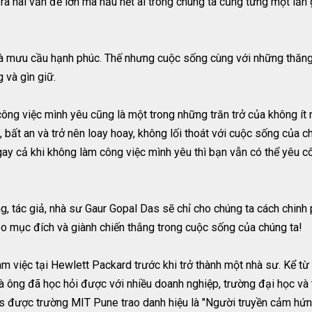
 hai vấn đề lớn mà hầu hết ai trong chúng ta cũng từng một lần 
n và mưu cầu hạnh phúc. Thế nhưng cuộc sống cùng với những thăng
 và gìn giữ.
ng việc mình yêu cũng là một trong những trăn trở của không ít n
 bất an và trở nên loay hoay, không lối thoát với cuộc sống của 
ngay cả khi không làm công việc mình yêu thì bạn vẫn có thể yêu 
, tác giả, nhà sư Gaur Gopal Das sẽ chỉ cho chúng ta cách chinh
heo mục đích và giành chiến thắng trong cuộc sống của chúng ta!
àm việc tại Hewlett Packard trước khi trở thành một nhà sư. Kể t
à ông đã học hỏi được với nhiều doanh nghiệp, trường đại học và 
Das được trường MIT Pune trao danh hiệu là "Người truyền cảm hứn