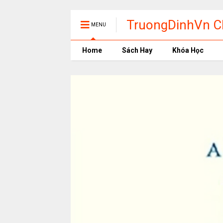
TruongDinhVn Ch
MENU
phần mềm học t
Home
Sách Hay
Khóa Học