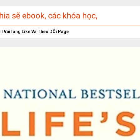
ia sẽ ebook, các khóa học,
ập miễn phí
Vui lòng Like Và Theo DÕi Page