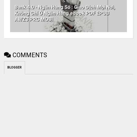
Bank 4.0 - Ngân Hàng Số : Giao Dịch Mọi Nơi,
Không Chỉ Ở Ngân Hàng ebook PDF EPUB
AWZ3 PRC MOBI
COMMENTS
BLOGGER