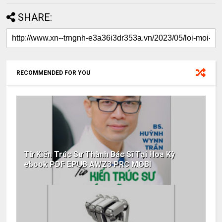
SHARE:
RECOMMENDED FOR YOU
Từ Kiến Trúc Sư Thành Bác Sĩ Tại Hoa Kỳ
ebook PDF EPUB AWZ3 PRC MOBI