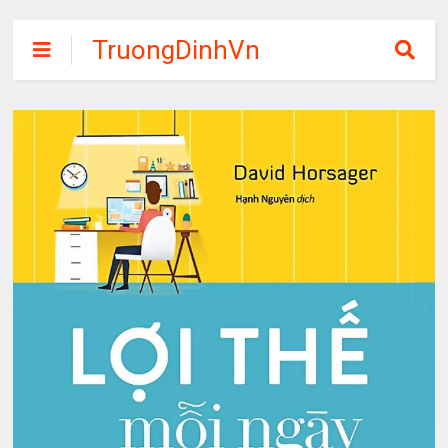
TruongDinhVn
Chia sẽ ebook,
các khóa học,
phần mềm học
tập miễn phí