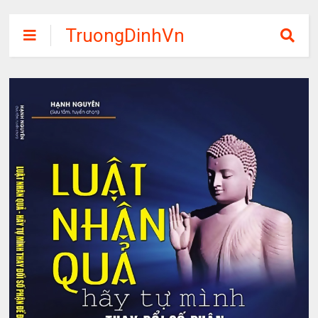
TruongDinhVn
Chia sẽ ebook,
các khóa học,
phần mềm học
tập miễn phí