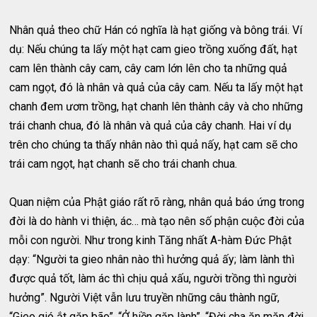
Nhân quả theo chữ Hán có nghĩa là hạt giống và bông trái. Ví
dụ: Nếu chúng ta lấy một hạt cam gieo trồng xuống đất, hạt
cam lên thành cây cam, cây cam lớn lên cho ta những quả
cam ngọt, đó là nhân và quả của cây cam. Nếu ta lấy một hạt
chanh đem ươm trồng, hạt chanh lên thành cây và cho những
trái chanh chua, đó là nhân và quả của cây chanh. Hai ví dụ
trên cho chúng ta thấy nhân nào thì quả nấy, hạt cam sẽ cho
trái cam ngọt, hạt chanh sẽ cho trái chanh chua.
Quan niệm của Phật giáo rất rõ ràng, nhân quả báo ứng trong
đời là do hành vi thiện, ác… mà tạo nên số phận cuộc đời của
mỗi con người. Như trong kinh Tăng nhất A-hàm Đức Phật
dạy: “Người ta gieo nhân nào thì hưởng quả ấy; làm lành thì
được quả tốt, làm ác thì chịu quả xấu, người trồng thì người
hưởng”. Người Việt vẫn lưu truyền những câu thành ngữ,
“Gieo gió ắt gặp bão”, “Ở hiền gặp lành”, “Đời cha ăn mặn đời