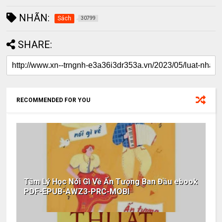
NHÃN:
Sách
30799
SHARE:
RECOMMENDED FOR YOU
Tâm Lý Học Nói Gì Về Ấn Tượng Ban Đầu ebook
PDF-EPUB-AWZ3-PRC-MOBI