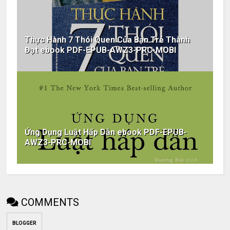
Thực Hành 7 Thói Quen Của Bạn Trẻ Thành
Đạt ebook PDF-EPUB-AWZ3-PRC-MOBI
Ứng Dụng Luật Hấp Dẫn ebook PDF-EPUB-
AWZ3-PRC-MOBI
COMMENTS
BLOGGER