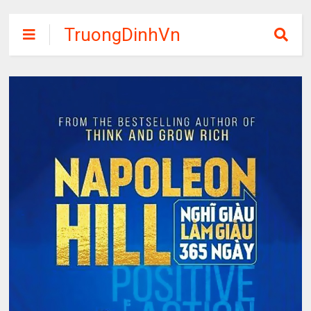
TruongDinhVn
Chia sẽ ebook,
các khóa học,
phần mềm học
tập miễn phí