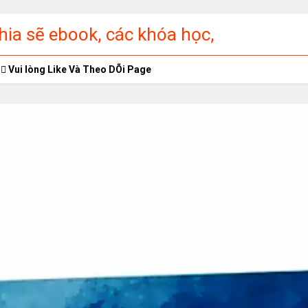
ia sẽ ebook, các khóa học,
ập miễn phí
Vui lòng Like Và Theo DÕi Page