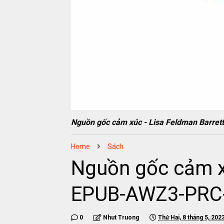
Nguồn gốc cảm xúc - Lisa Feldman Barr
Home
Sách
Nguồn gốc cảm x
EPUB-AWZ3-PRC
0
Nhut Truong
Thứ Hai, 8 tháng 5, 202