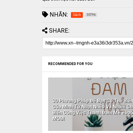
NHÃN:
Sách
30796
SHARE:
RECOMMENDED FOR YOU
30 Phương Pháp Để Bạn Có Thể Biến
Của Mình Từ Nhạt Nhẽo Và Nhàm Chá
Biến Công Việc Thành Đam Mê eb
MOBI