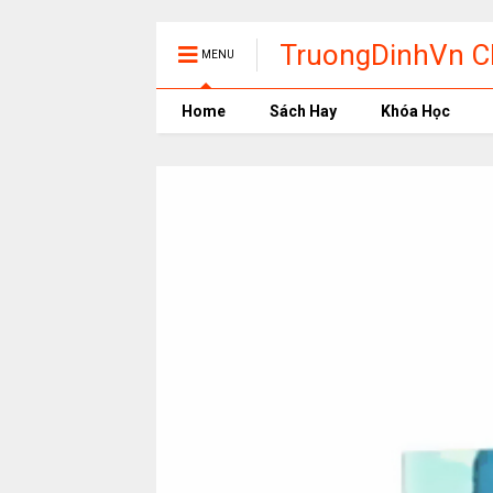
TruongDinhVn Ch
MENU
phần mềm học t
Home
Sách Hay
Khóa Học