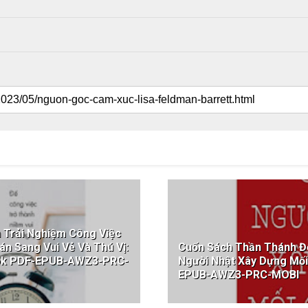
 Trải Nghiệm Công Việc
n Sang Vui Vẻ Và Thú Vị:
Cuốn Sách Thần Thánh Đ
ook PDF-EPUB-AWZ3-PRC-
Người Nhật Xây Dựng Mối
EPUB-AWZ3-PRC-MOBI