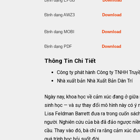
Định dạng EPUB
Download
Định dạng AWZ3
Download
Định dạng MOBI
Download
Định dạng PDF
Download
Thông Tin Chi Tiết
Công ty phát hành
Công ty TNHH Truy
Nhà xuất bản
Nhà Xuất Bản Dân Trí
Ngày nay, khoa học về cảm xúc đang ở giữa m
sinh học — và sự thay đổi mô hình này có ý ng
Lisa Feldman Barrett đưa ra trong cuốn sách
người. Nghiên cứu của bà đã đảo ngược niềm 
cầu. Thay vào đó, bà chỉ ra rằng cảm xúc được
quá trình học hỏi suốt đời.