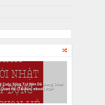
ể Cuộc Sống Trở Nên Dễ Dàng: Cách
 Quan Hệ (Tái Bản) ebook PDF-