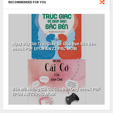
RECOMMENDED FOR YOU
Ngay Bây Giờ Trực Giác Sẽ Giúp Bạn Sắc Bén
ebook PDF EPUB AWZ3 PRC MOBI
Bóc Mẽ Những Cái Cớ Của Đàn Ông ebook PDF
EPUB AWZ3 PRC MOBI