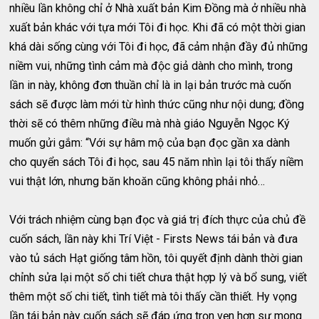
nhiều lần không chỉ ở Nhà xuất bản Kim Đồng mà ở nhiều nhà
xuất bản khác với tựa mới Tôi đi học. Khi đã có một thời gian
khá dài sống cùng với Tôi đi học, đã cảm nhận đầy đủ những
niềm vui, những tình cảm mà độc giả dành cho mình, trong
lần in này, không đơn thuần chỉ là in lại bản trước mà cuốn
sách sẽ được làm mới từ hình thức cũng như nội dung; đồng
thời sẽ có thêm những điều mà nhà giáo Nguyễn Ngọc Ký
muốn gửi gắm: “Với sự hâm mộ của bạn đọc gần xa dành
cho quyển sách Tôi đi học, sau 45 năm nhìn lại tôi thấy niềm
vui thật lớn, nhưng băn khoăn cũng không phải nhỏ…
Với trách nhiệm cùng bạn đọc và giá trị đích thực của chủ đề
cuốn sách, lần này khi Trí Việt - Firsts News tái bản và đưa
vào tủ sách Hạt giống tâm hồn, tôi quyết định dành thời gian
chỉnh sửa lại một số chi tiết chưa thật hợp lý và bổ sung, viết
thêm một số chi tiết, tình tiết mà tôi thấy cần thiết. Hy vọng
lần tái bản này cuốn sách sẽ đáp ứng trọn vẹn hơn sự mong