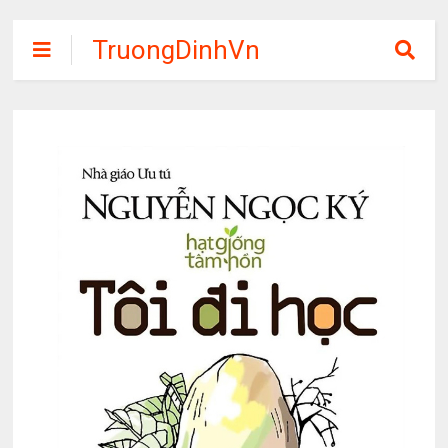
TruongDinhVn
Chia sẽ ebook,
các khóa học,
phần mềm học
tập miễn phí