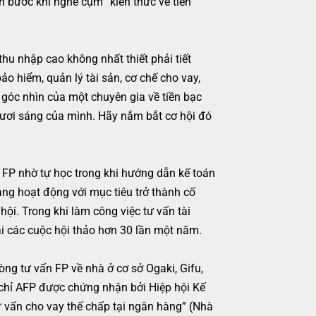
hùn bước khi nghe cụm “kiến thức về tiền
hu nhập cao không nhất thiết phải tiết
ảo hiểm, quản lý tài sản, cơ chế cho vay,
 góc nhìn của một chuyên gia về tiền bạc
tươi sáng của mình. Hãy nắm bắt cơ hội đó
ỉ FP nhờ tự học trong khi hướng dẫn kế toán
ng hoạt động với mục tiêu trở thành cố
ội. Trong khi làm công việc tư vấn tài
ại các cuộc hội thảo hơn 30 lần một năm.
ng tư vấn FP về nhà ở cơ sở Ogaki, Gifu,
 chỉ AFP được chứng nhận bởi Hiệp hội Kế
ư vấn cho vay thế chấp tại ngân hàng” (Nhà