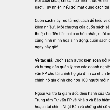
Nói cách khác, chỉ cần có “kiến thức về tiền
bạc”. Tuy nhiên, nếu đối mặt đúng cách th
Cuốn sách này mô tả một cách dễ hiểu về đị
kiệm nhiều”. Mỗi chương của cuốn sách sẽ là
thuế, cho đến tiền chi cho hôn nhân, nuôi 
cùng hình minh họa sinh động, cuốn sách c
ngay bây giờ!
Về tác giả:
Cuốn sách được biên soạn bởi Mi
và hướng dẫn quản lý cho các doanh nghiệp
vấn FP cho tài chính hộ gia đình cá nhân tr
chính hộ gia đình cho hơn 100 người mỗi n
Ngoài vai trò là giám đốc điều hành của C
Trung tâm Tư vấn FP về Nhà ở và Bảo hiểm.
hoạch tài chính Nhật Bản và chứng chỉ cố 