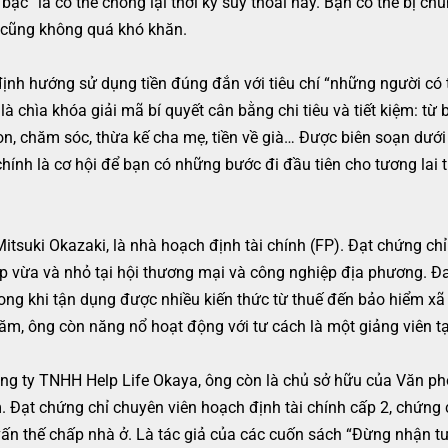
 bạc” là có thể chống lại thời kỳ suy thoái này. Bạn có thể bị c
ì cũng không quá khó khăn.
nh hướng sử dụng tiền đúng đắn với tiêu chí “những người có t
 chìa khóa giải mã bí quyết cân bằng chi tiêu và tiết kiệm: từ b
con, chăm sóc, thừa kế cha mẹ, tiền về già… Được biên soạn dưới
hính là cơ hội để bạn có những bước đi đầu tiên cho tương lai 
tsuki Okazaki, là nhà hoạch định tài chính (FP). Đạt chứng ch
 vừa và nhỏ tại hội thương mại và công nghiệp địa phương. Đa
ong khi tận dụng được nhiều kiến thức từ thuế đến bảo hiểm xã h
ăm, ông còn năng nổ hoạt động với tư cách là một giảng viên t
ông ty TNHH Help Life Okaya, ông còn là chủ sở hữu của Văn phò
 Đạt chứng chỉ chuyên viên hoạch định tài chính cấp 2, chứng
vấn thế chấp nhà ở. Là tác giả của các cuốn sách “Đừng nhận t