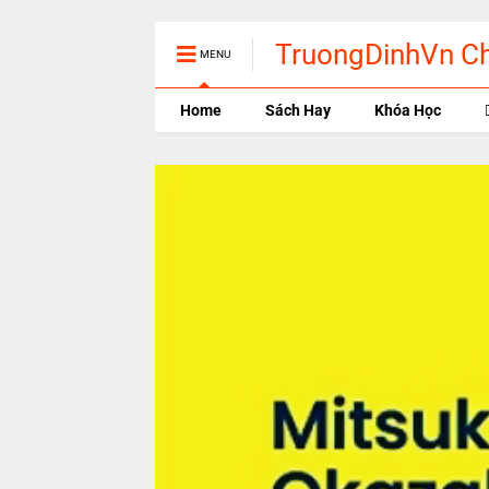
TruongDinhVn Chi
MENU
phần mềm học tậ
Home
Sách Hay
Khóa Học