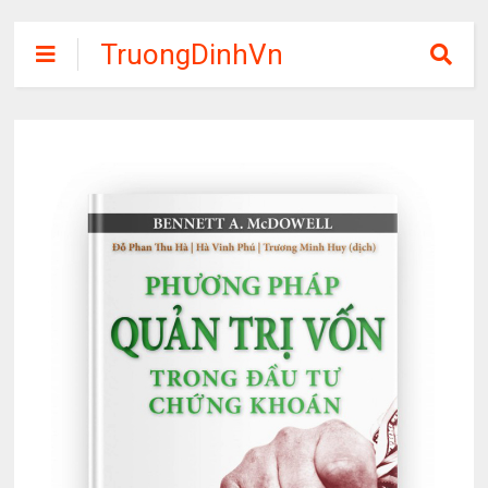
TruongDinhVn
Chia sẽ ebook,
các khóa học,
phần mềm học
tập miễn phí