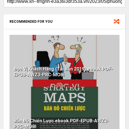
RECOMMENDED FOR YOU
Đọc Vị Khách Hàng (Tái Bản 2019) ebook PDF-
EPUB-AWZ3-PRC-MOBI
Bản Đồ Chiến Lược ebook PDF-EPUB-AWZ3-
PRC-MOBI