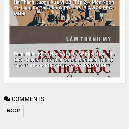
Hà Thành Hương Xưa Vị Cũ (Tập 2) - Món Ngon
Từ Làng Ra Phố ebook PDF-EPUB-AWZ3-PRC-
MOBI
Danh Nhân Khoa Học Và Lược Sử Khoa Học Thế
Giới - Quyển 1: Từ Thời Cổ Đại Đến Cuối Thế Kỷ
Thứ 18 ebook PDF-EPUB-AWZ3-PRC-MOBI
COMMENTS
BLOGGER