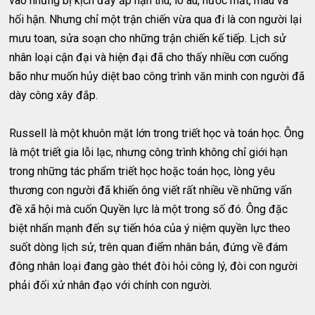
vào những bị kịch đầy ắp hận thù, lo âu, nước mắt, máu và
hối hận. Nhưng chỉ một trận chiến vừa qua đi là con người lại
mưu toan, sửa soạn cho những trận chiến kế tiếp. Lịch sử
nhân loại cận đại và hiện đại đã cho thấy nhiều cơn cuống
bão như muốn hủy diệt bao công trình văn minh con người đã
dày công xây đắp.
Russell là một khuôn mặt lớn trong triết học và toán học. Ông
là một triết gia lỗi lạc, nhưng công trình không chỉ giới hạn
trong những tác phẩm triết học hoặc toán học, lòng yêu
thương con người đã khiến ông viết rất nhiều về những vấn
đề xã hội mà cuốn Quyền lực là một trong số đó. Ông đặc
biệt nhấn mạnh đến sự tiến hóa của ý niệm quyền lực theo
suốt dòng lịch sử, trên quan điểm nhân bản, đứng về đám
đông nhân loại đang gào thét đòi hỏi công lý, đòi con người
phải đối xử nhân đạo với chính con người.