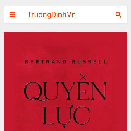
TruongDinhVn
Chia sẽ ebook,
các khóa học,
phần mềm học
tập miễn phí