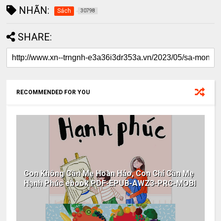
NHÃN:
Sách
30798
SHARE:
RECOMMENDED FOR YOU
Con Không Cần Mẹ Hoàn Hảo, Con Chỉ Cần Mẹ
Hạnh Phúc ebook PDF-EPUB-AWZ3-PRC-MOBI