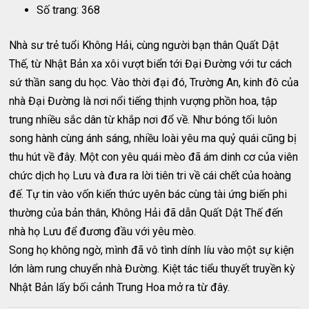
Số trang: 368
Nhà sư trẻ tuổi Không Hải, cùng người bạn thân Quất Dật
Thế, từ Nhật Bản xa xôi vượt biển tới Đại Đường với tư cách
sứ thần sang du học. Vào thời đại đó, Trường An, kinh đô của
nhà Đại Đường là nơi nổi tiếng thịnh vượng phồn hoa, tập
trung nhiều sắc dân từ khắp nơi đổ về. Như bóng tối luôn
song hành cùng ánh sáng, nhiều loài yêu ma quỷ quái cũng bị
thu hút về đây. Một con yêu quái mèo đã ám dinh cơ của viên
chức dịch họ Lưu và đưa ra lời tiên tri về cái chết của hoàng
đế. Tự tin vào vốn kiến thức uyên bác cùng tài ứng biến phi
thường của bản thân, Không Hải đã dẫn Quất Dật Thế đến
nhà họ Lưu để đương đầu với yêu mèo.
Song họ không ngờ, mình đã vô tình dính líu vào một sự kiện
lớn làm rung chuyển nhà Đường. Kiệt tác tiểu thuyết truyền kỳ
Nhật Bản lấy bối cảnh Trung Hoa mở ra từ đây.