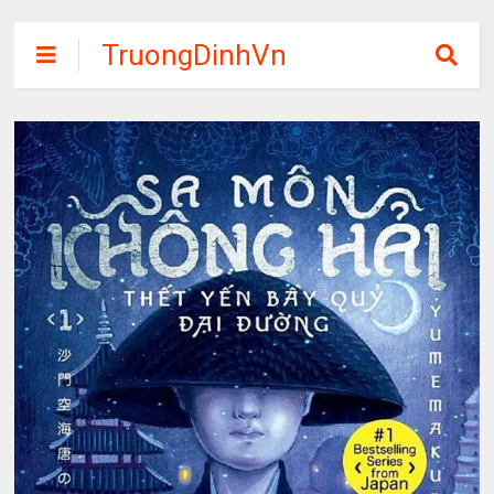
TruongDinhVn
Chia sẽ ebook,
các khóa học,
phần mềm học
tập miễn phí