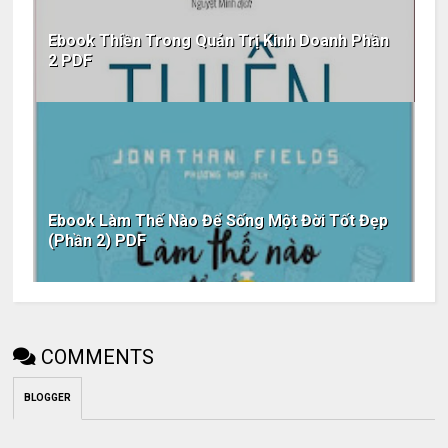
Ebook Thiền Trong Quản Trị Kinh Doanh Phần
2 PDF
Ebook Làm Thế Nào Để Sống Một Đời Tốt Đẹp
(Phần 2) PDF
COMMENTS
BLOGGER