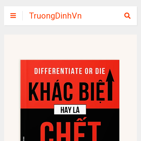
TruongDinhVn
Chia sẽ ebook,
các khóa học,
phần mềm học
tập miễn phí