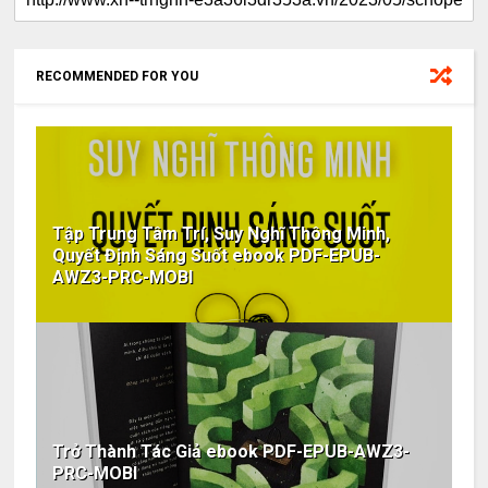
RECOMMENDED FOR YOU
Tập Trung Tâm Trí, Suy Nghĩ Thông Minh,
Quyết Định Sáng Suốt ebook PDF-EPUB-
AWZ3-PRC-MOBI
Trở Thành Tác Giả ebook PDF-EPUB-AWZ3-
PRC-MOBI