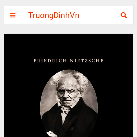
TruongDinhVn
Chia sẽ ebook,
các khóa học,
phần mềm học
tập miễn phí