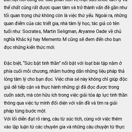
thể chất cũng rất được quan tâm và trở thành vấn đề gần như
tối quan trọng chứ không còn là việc thứ yếu. Ngoài ra, những
quan điểm của các triết gia, nhà tâm lý học, tác giả có tên
tuổi như: Socrates, Martin Seligman, Aryanne Oade về chủ
nghĩa Khắc kỷ hay Memento M cũng sẽ đem đến cho bạn
đọc những kiến thức mới.
Đặc biệt, “Sức bật tinh thần” nổi bật với loạt bài tập nằm ở
phía cuối mỗi chương, nhằm hướng dẫn những liệu pháp thả
lỏng tâm lý cho bạn đọc. Việc chia sẻ này không chỉ giúp độc
giả dễ tiếp cận và thực hành những gì đã đọc được trong
cuốn sách, mà còn hữu ích trong việc giải tỏa áp lực tinh thần
thông qua việc tự mình đối diện với vấn đề và tìm ra giải
pháp từng bước một.
Với lối diễn đạt rõ ràng, câu từ súc tích, cùng với việc thêm
vào lập luận từ các chuyên gia và những câu chuyện từ thực