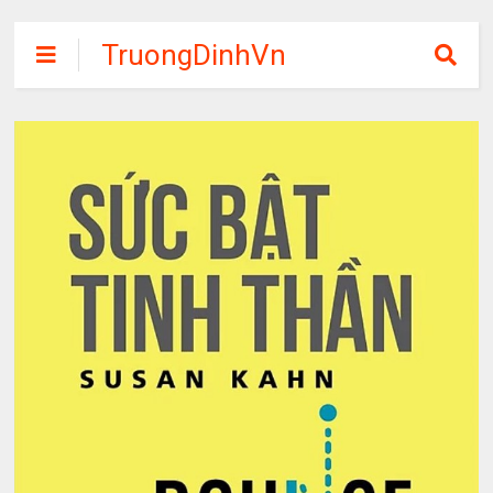
TruongDinhVn
Chia sẽ ebook,
các khóa học,
phần mềm học
tập miễn phí