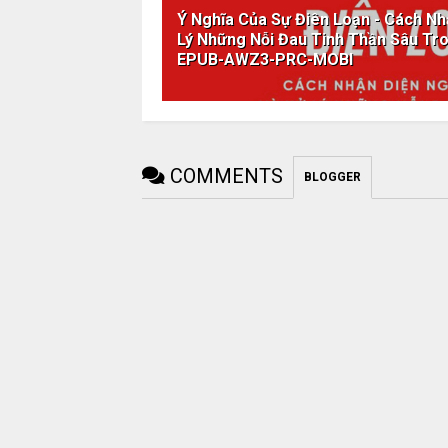
Ý Nghĩa Của Sự Điên Loạn - Cách N
Lý Những Nỗi Đau Tinh Thần Sâu Tr
EPUB-AWZ3-PRC-MOBI
COMMENTS
BLOGGER