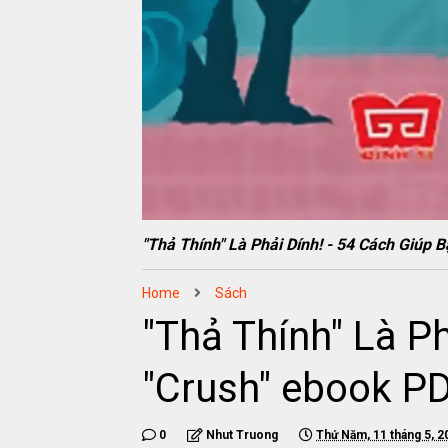
"Thả Thính" Là Phải Dính! - 54 Cách Gi
Home
Sách
"Thả Thính" Là P
"Crush" ebook 
0
Nhut Truong
Thứ Năm, 11 tháng 5, 2