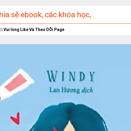
ia sẽ ebook, các khóa học,
ập miễn phí
Vui lòng Like Và Theo DÕi Page