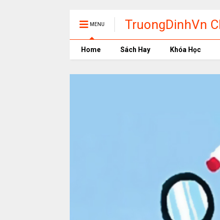
TruongDinhVn Ch
MENU
phần mềm học t
Home
Sách Hay
Khóa Học