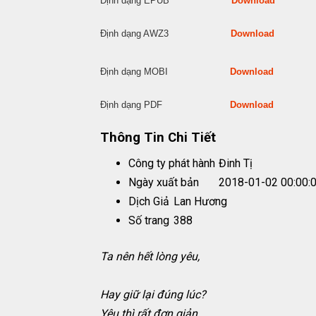
Định dạng EPUB
Download
Định dạng AWZ3
Download
Định dạng MOBI
Download
Định dạng PDF
Download
Thông Tin Chi Tiết
Công ty phát hành
Đinh Tị
Ngày xuất bản
2018-01-02 00:00:
Dịch Giả
Lan Hương
Số trang
388
Ta nên hết lòng yêu,
Hay giữ lại đúng lúc?
Yêu thì rất đơn giản,