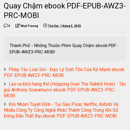
Quay Chậm ebook PDF-EPUB-AWZ3-
PRC-MOBI
0
Nhut Truong
Thứ Hai, 1 tháng 5, 2023
Thành Phố - Những Thước Phim Quay Chậm ebook PDF-
EPUB-AWZ3-PRC-MOBI
Phép Tắc Loài Sói - Đạo Lý Sinh Tồn Của Kẻ Mạnh ebook
PDF-EPUB-AWZ3-PRC-MOBI
Leo ra khỏi hang thỏ (Hopping Over The Rabbit Hole) - Tác
giả Anthony Scaramucci ebook PDF-EPUB-AWZ3-PRC-
MOBI
Đội Nhóm Tuyệt Đỉnh - Tại Sao Pixar, Netflix, Airbnb Và
Nhiều Công Ty Công Nghệ Khác Thành Công Trong Khi Số
Đông Đều Thất Bại ebook PDF-EPUB-AWZ3-PRC-MOBI