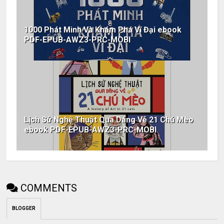
1000 Phát Minh Và Khám Phá Vĩ Đại ebook
PDF-EPUB-AWZ3-PRC-MOBI
Lịch Sử Nghệ Thuật Qua Dáng Vẻ 21 Chú Mèo
ebook PDF-EPUB-AWZ3-PRC-MOBI
COMMENTS
BLOGGER