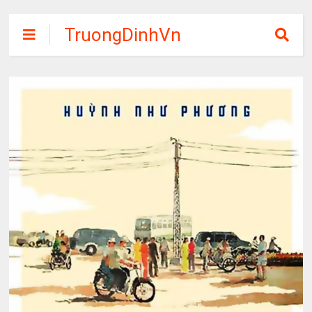
TruongDinhVn
Chia sẽ ebook,
các khóa học,
phần mềm học
tập miễn phí