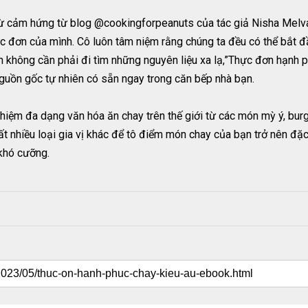
ừ cảm hứng từ blog @cookingforpeanuts của tác giả Nisha Melvan
c đơn của mình. Cô luôn tâm niệm rằng chúng ta đều có thể bắt 
ạn không cần phải đi tìm những nguyên liệu xa lạ,”Thực đơn hạnh 
uồn gốc tự nhiên có sẵn ngay trong căn bếp nhà bạn.
iệm đa dạng văn hóa ăn chay trên thế giới từ các món mỳ ý, burg
 nhiều loại gia vị khác để tô điểm món chay của bạn trở nên đặc b
 khó cưỡng.