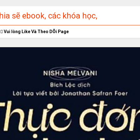
ia sẽ ebook, các khóa học,
ập miễn phí
Vui lòng Like Và Theo DÕi Page