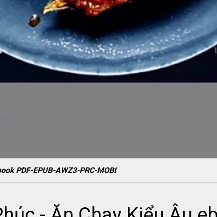
 ebook PDF-EPUB-AWZ3-PRC-MOBI
húc - Ăn Chay Kiểu Âu e