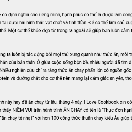
 có định nghĩa cho riêng mình, hạnh phúc có thể là được làm côn
tại dưới hai hình thái: vật chất và tinh thần. Để có thể làm chủ 
thể. Một cơ thể khỏe đẹp từ trong ra ngoài sẽ giúp bạn luôn cảm
chúng ta luôn bị tác động bởi mọi thứ xung quanh như thức ăn, môi 
 thần của bản thân. Ở giữa cuộc sống bộn bề, nhiều người đã tìm đ
 Nhiều nghiên cứu chỉ ra rằng thức ăn chay phẩn lớn có nguồn gốc
ein và dưỡng chất cho cơ thể nên mang lại cảm giác an yên, thoải
nh này hay đã ăn chay từ lâu, tháng 4 này, I Love Cookbook xin 
 thấy NIỀM VUI trên hành trình ĂN CHAY có tên là “Thực đơn hạnh
“ăn chay tẻ nhạt” với hơn 100 công thức thuần chay kiểu Âu giúp 