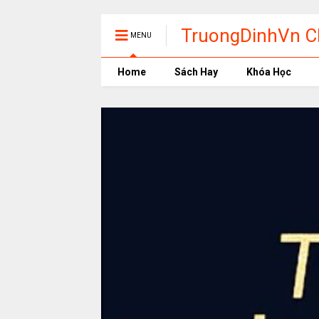
TruongDinhVn Ch
MENU
phần mềm học t
Home
Sách Hay
Khóa Học