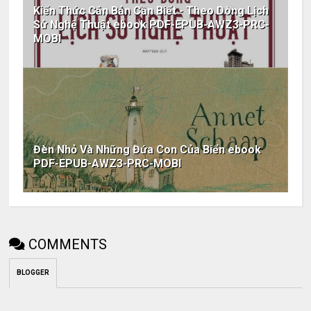
Kiến Thức Căn Bản Cần Biết - Theo Dòng Lịch
Sử Nghệ Thuật ebook PDF-EPUB-AWZ3-PRC-
MOBI
Đèn Nhỏ Và Những Đứa Con Của Biển ebook
PDF-EPUB-AWZ3-PRC-MOBI
COMMENTS
BLOGGER