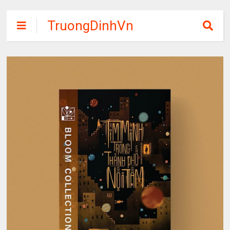
TruongDinhVn
Chia sẽ ebook,
các khóa học,
phần mềm học
tập miễn phí