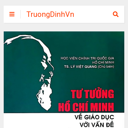
TruongDinhVn
Chia sẽ ebook,
các khóa học,
phần mềm học
tập miễn phí