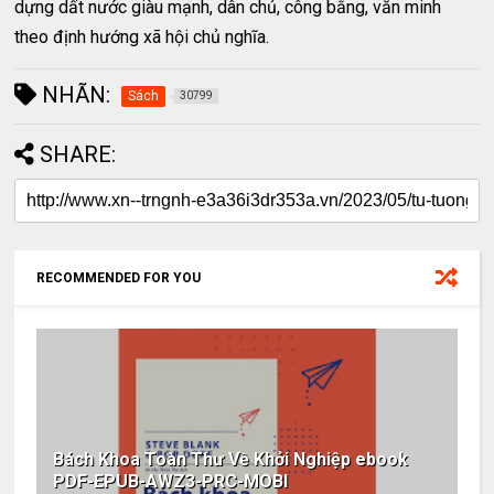
dựng dất nước giàu mạnh, dân chủ, công bằng, văn minh
theo định hướng xã hội chủ nghĩa.
NHÃN:
Sách
30799
SHARE:
RECOMMENDED FOR YOU
Bách Khoa Toàn Thư Về Khởi Nghiệp ebook
PDF-EPUB-AWZ3-PRC-MOBI