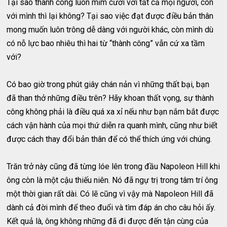
Tại sao thành công luôn mỉm cười với tất cả mọi người, còn
với mình thì lại không? Tại sao việc đạt được điều bản thân
mong muốn luôn trông dễ dàng với người khác, còn mình dù
có nỗ lực bao nhiêu thì hai từ “thành công” vẫn cứ xa tầm
với?
Có bao giờ trong phút giây chán nản vì những thất bại, bạn
đã than thở những điều trên? Hãy khoan thất vọng, sự thành
công không phải là điều quá xa xỉ nếu như bạn nắm bắt được
cách vận hành của mọi thứ diễn ra quanh mình, cũng như biết
được cách thay đổi bản thân để có thể thích ứng với chúng.
Trăn trở này cũng đã từng lóe lên trong đầu Napoleon Hill khi
ông còn là một cậu thiếu niên. Nó đã ngự trị trong tâm trí ông
một thời gian rất dài. Có lẽ cũng vì vậy mà Napoleon Hill đã
dành cả đời mình để theo đuổi và tìm đáp án cho câu hỏi ấy.
Kết quả là, ông không những đã đi được đến tận cùng của