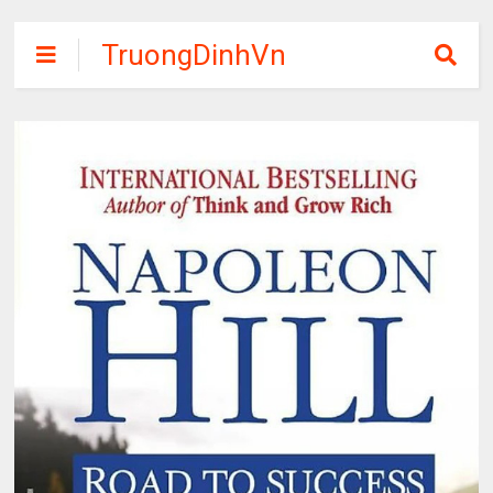
TruongDinhVn
Chia sẽ ebook,
các khóa học,
phần mềm học
tập miễn phí