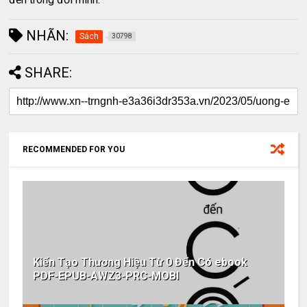
NHÃN:
Sách
30798
SHARE:
RECOMMENDED FOR YOU
Kiến Tạo Thương Hiệu Từ 0 Đến Có ebook
PDF-EPUB-AWZ3-PRC-MOBI