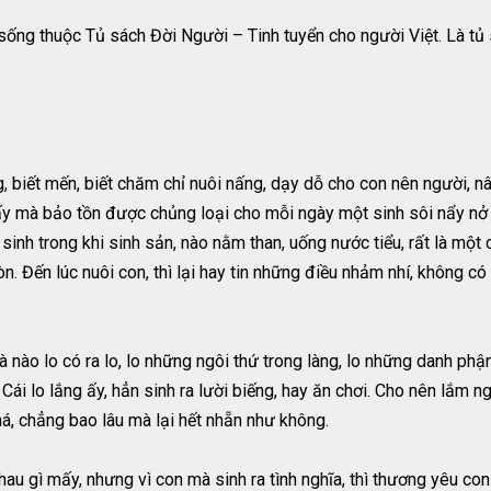
ng thuộc Tủ sách Đời Người – Tinh tuyển cho người Việt. Là tủ s
ơng, biết mến, biết chăm chỉ nuôi nấng, dạy dỗ cho con nên người,
 ấy mà bảo tồn được chủng loại cho mỗi ngày một sinh sôi nẩy nở th
sinh trong khi sinh sản, nào nằm than, uống nước tiểu, rất là một
. Đến lúc nuôi con, thì lại hay tin những điều nhảm nhí, không có
Mà nào lo có ra lo, lo những ngôi thứ trong làng, lo những danh ph
 Cái lo lắng ấy, hẳn sinh ra lười biếng, hay ăn chơi. Cho nên lắm 
phá, chẳng bao lâu mà lại hết nhẵn như không.
hau gì mấy, nhưng vì con mà sinh ra tình nghĩa, thì thương yêu co