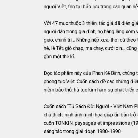
người Việt, tồn tại bảo lưu trong các quan hệ
Với 47 mục thuộc 3 thiên, tác giả đã diễn giải t
người dân trong gia đình, họ hàng làng x
giáo, chính trị… Những nếp xưa, thói cũ the
hè, lễ Tết, giỗ chạp, ma chay, cưới xin… cũ
gần một thế kỉ.
Đọc tác phẩm này của Phan Kế Bính, chúng ta 
phong tục Việt. Cuốn sách đề cao những điều l
niệm bảo thủ, hủ tục kìm hãm sự phát triển
Cuốn sách “Tủ Sách Đời Người - Việt Nam Ph
chú thích, hình ảnh minh họa giúp ấn bản tr
cuốn TONKIN: paysages et impressions (194
sáng tác trong giai đoạn 1980-1990.