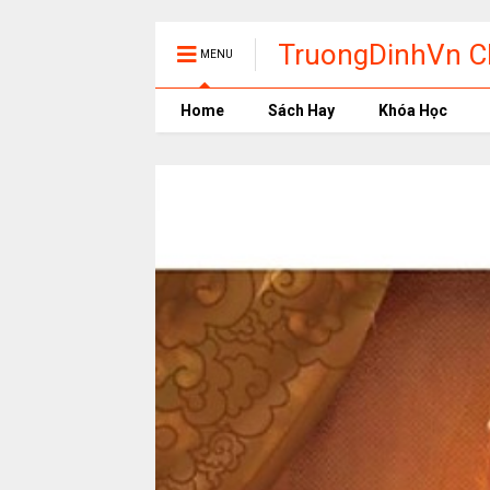
TruongDinhVn Ch
MENU
phần mềm học t
Home
Sách Hay
Khóa Học