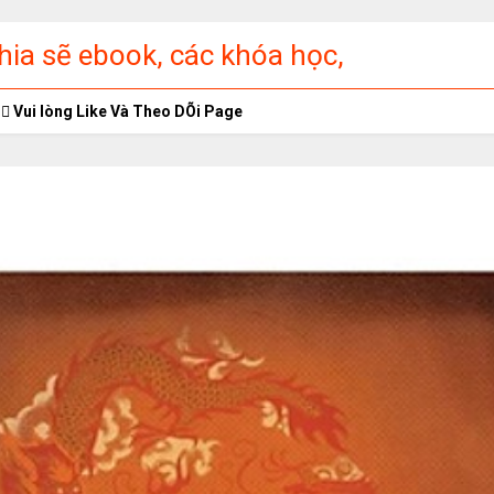
ia sẽ ebook, các khóa học,
ập miễn phí
Vui lòng Like Và Theo DÕi Page