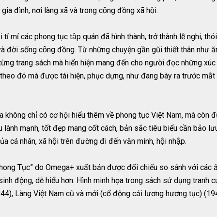
 gia đình, nơi làng xã và trong cộng đồng xã hội.
ỉ mỉ các phong tục tập quán đã hình thành, trở thành lễ nghi, tho
óm và đời sống cộng đồng. Từ những chuyện gần gũi thiết thân 
o từng trang sách mà hiển hiện mang đến cho người đọc những xúc 
ng theo đó mà được tái hiện, phục dựng, như đang bày ra trước mắt
không chỉ có cơ hội hiểu thêm về phong tục Việt Nam, mà còn được 
ành mạnh, tốt đẹp mang cốt cách, bản sắc tiêu biểu cần bảo l
 của cá nhân, xã hội trên đường đi đến văn minh, hội nhập.
ong Tục” do Omega+ xuất bản được đối chiếu so sánh với các ấn
ở sinh động, dễ hiểu hơn. Hình minh họa trong sách sử dụng tranh
4), Làng Việt Nam cũ và mới (cổ động cải lương hương tục) (194