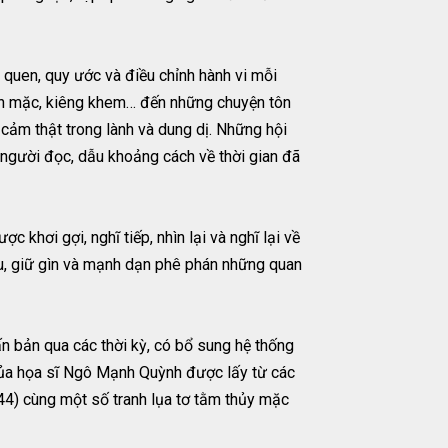
́i quen, quy ước và điều chỉnh hành vi mỗi
như ăn mặc, kiêng khem… đến những chuyện tôn
cảm thật trong lành và dung dị. Những hội
 người đọc, dẫu khoảng cách về thời gian đã
khơi gợi, nghĩ tiếp, nhìn lại và nghĩ lại về
ưu, giữ gìn và mạnh dạn phê phán những quan
 bản qua các thời kỳ, có bổ sung hệ thống
 của họa sĩ Ngô Mạnh Quỳnh được lấy từ các
4) cùng một số tranh lụa tơ tằm thủy mặc