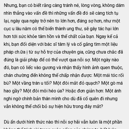
Nhưng, bạn có biết rằng càng tránh né, lòng vòng, không dám
nhìn thẳng vào vấn đề thì những vấn đề đó sẽ càng tích tụ
lại, ngày qua ngày trở nên to lớn hơn, đáng sợ hơn, như một
cục u lâu năm có thể biến thành ung thư, sẽ gây tác hại lớn
hơn tới sức khỏe tâm hồn và thể chất của bạn. Ngay kể cả
khi, bạn đối diện với bác sĩ tâm lý và cố gắng tìm một liệu
pháp ch.ữa ị từ sự hỗ trợ của chuyên gia, cũng chưa chắc đã
đúng là giải pháp để có thể vượt qua nỗi sợ. Một ngày nào
đó, bạn có liếc vào gương và nhận thấy hình ảnh quen thuộc,
chán chường đến không thể chấp nhận được: Một mái tóc rối
bù? Một vầng trán u tối? Một đôi mắt đỏ quạch? Một gò má
hao gầy? Một đôi môi héo úa? Hoặc đơn giản hơn: Một ánh
nghi ngờ chính bản thân mình cho dù đã cố quên đi nhưng
vẫn không thể chối bỏ sự hiện hữu trong đáy mắt?
Dù ẩn dưới hình thức nào thì nỗi sợ hãi vẫn luôn là một phần