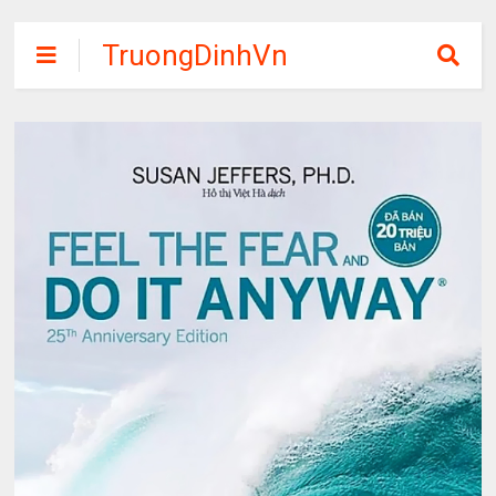
TruongDinhVn
Chia sẽ ebook,
các khóa học,
phần mềm học
tập miễn phí