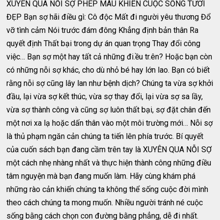
XUYÊN QUA NỖI SỢ PHÉP MÀU KHIẾN CUỘC SỐNG TƯƠI
ĐẸP Bạn sợ hãi điều gì: Cô độc Mất đi người yêu thương Đổ
vỡ tình cảm Nói trước đám đông Khẳng định bản thân Ra
quyết định Thất bại trong dự án quan trọng Thay đổi công
việc… Bạn sợ một hay tất cả những đi.ều tr.ên? Hoặc bạn còn
có những nỗi sợ khác, cho dù nhỏ bé hay lớn lao. Bạn có biết
rằng nỗi sợ cũng lây lan như bệnh dịch? Chúng ta vừa sợ khởi
đầu, lại vừa sợ kết thúc, vừa sợ thay đổi, lại vừa sợ sa lầy,
vừa sợ thành công và cũng sợ luôn thất bại, sợ đặt chân đến
một nơi xa lạ hoặc dấn thân vào một môi trường mới… Nỗi sợ
là thủ phạm ngăn cản chúng ta tiến lên phía trước. Bí quyết
của cuốn sách bạn đang cầm trên tay là XUYÊN QUA NỖI SỢ
một cách nhẹ nhàng nhất và thực hiện thành công những điều
tâm nguyện mà bạn đang muốn làm. Hãy cùng khám phá
những rào cản khiến chúng ta không thể sống cuộc đời mình
theo cách chúng ta mong muốn. Nhiều người tránh né cuộc
sống bằng cách chọn con đường bằng phẳng, dễ đi nhất.