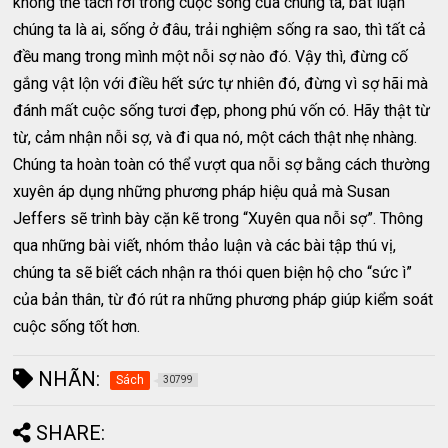
không thể tách rời trong cuộc sống của chúng ta, bất luận
chúng ta là ai, sống ở đâu, trải nghiệm sống ra sao, thì tất cả
đều mang trong mình một nỗi sợ nào đó. Vậy thì, đừng cố
gắng vật lộn với điều hết sức tự nhiên đó, đừng vì sợ hãi mà
đánh mất cuộc sống tươi đẹp, phong phú vốn có. Hãy thật từ
từ, cảm nhận nỗi sợ, và đi qua nó, một cách thật nhẹ nhàng.
Chúng ta hoàn toàn có thể vượt qua nỗi sợ bằng cách thường
xuyên áp dụng những phương pháp hiệu quả mà Susan
Jeffers sẽ trình bày cặn kẽ trong “Xuyên qua nỗi sợ”. Thông
qua những bài viết, nhóm thảo luận và các bài tập thú vị,
chúng ta sẽ biết cách nhận ra thói quen biện hộ cho “sức ì”
của bản thân, từ đó rút ra những phương pháp giúp kiểm soát
cuộc sống tốt hơn.
NHÃN:
Sách
30799
SHARE: