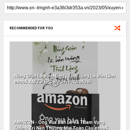
RECOMMENDED FOR YOU
Nóng Giận Là Bản Năng , Tĩnh Lặng Là Bản Lĩnh
ebook AWZ3/EPUB/PDF/PRC/MOBI
AMAZON - Ông Vua Bán Lẻ Và Tham Vọng
Thống Trị Nền Thương Mại Toàn Cầu ebook