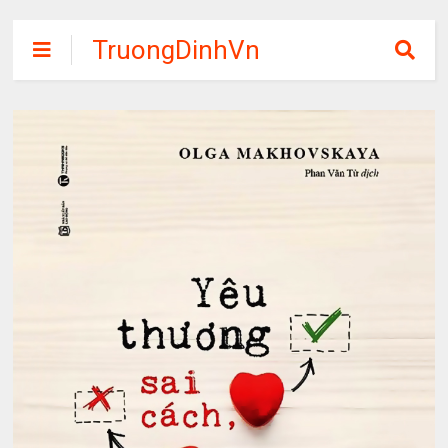
TruongDinhVn
Chia sẽ ebook,
các khóa học,
phần mềm học
tập miễn phí