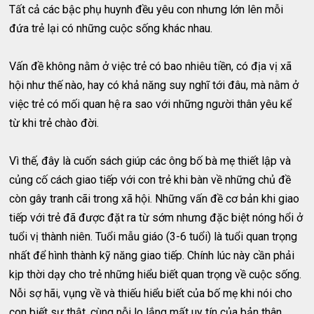
Tất cả các bậc phụ huynh đều yêu con nhưng lớn lên mỗi
đứa trẻ lại có những cuộc sống khác nhau.
Vấn đề không nằm ở việc trẻ có bao nhiêu tiền, có địa vị xã
hội như thế nào, hay có khả năng suy nghĩ tới đâu, mà nằm ở
việc trẻ có mối quan hệ ra sao với những người thân yêu kể
từ khi trẻ chào đời.
Vì thế, đây là cuốn sách giúp các ông bố bà mẹ thiết lập và
củng cố cách giao tiếp với con trẻ khi bàn về những chủ đề
còn gây tranh cãi trong xã hội. Những vấn đề cơ bản khi giao
tiếp với trẻ đã được đặt ra từ sớm nhưng đặc biệt nóng hổi ở
tuổi vị thành niên. Tuổi mẫu giáo (3-6 tuổi) là tuổi quan trọng
nhất để hình thành kỹ năng giao tiếp. Chính lúc này cần phải
kịp thời dạy cho trẻ những hiểu biết quan trọng về cuộc sống.
Nỗi sợ hãi, vụng về và thiếu hiểu biết của bố mẹ khi nói cho
con biết sự thật, cùng nỗi lo lắng mất uy tín của bản thân,