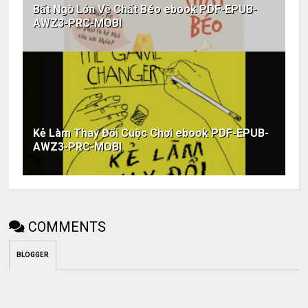
Bất Ngờ Lớn Về Chất Béo ebook PDF-EPUB-
AWZ3-PRC-MOBI
Kẻ Làm Thay Đổi Cuộc Chơi ebook PDF-EPUB-
AWZ3-PRC-MOBI
COMMENTS
BLOGGER