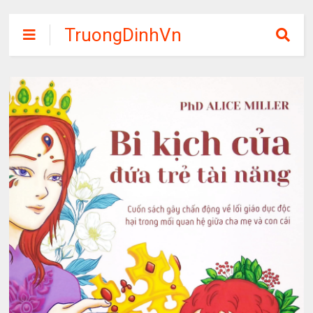
TruongDinhVn
Chia sẽ ebook,
các khóa học,
phần mềm học
tập miễn phí