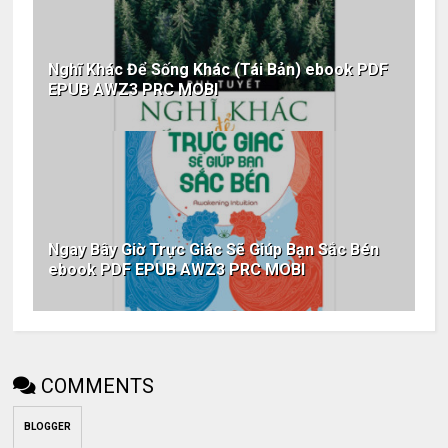
Nghĩ Khác Để Sống Khác (Tái Bản) ebook PDF
EPUB AWZ3 PRC MOBI
Ngay Bây Giờ Trực Giác Sẽ Giúp Bạn Sắc Bén
ebook PDF EPUB AWZ3 PRC MOBI
COMMENTS
BLOGGER