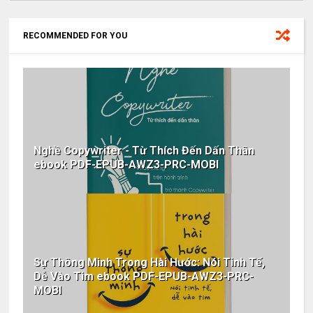
RECOMMENDED FOR YOU
Nghề Copywriter - Từ Thích Đến Dấn Thân
ebook PDF-EPUB-AWZ3-PRC-MOBI
Sự Thông Minh Trong Hài Hước: Nói Tinh Tế,
Dễ Vào Tim ebook PDF-EPUB-AWZ3-PRC-
MOBI