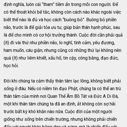
định nghĩa, luôn cái “tham” tiềm ẩn trong mỗi con người. Để
có thể thoát khỏi bế tắc, không còn cách nào khác ngoài việc
biết thế nào là đủ và học cách “buông bỏ”. Buông bỏ phiền
não, trước là để giải tỏa ưu tư, giúp bản thân hạnh phúc, sau
là để cho mình có cơ hội trưởng thành. Cuộc đời cần phải quả
(ít) đi vài thứ như phiền não, lo nghĩ, tình cảm, yêu đương,
ham muốn, cáu giận; nhưng cũng có những thứ lại không nên
quả (ít) như liêm khiết, xấu hổ, tin cậy, công bằng, đạo đức,
học hỏi.
Đôi khi chúng ta cảm thấy thân tâm lạc lõng, không biết phải
sống ở đâu. Nếu có niềm tin đạo Phật, chúng ta có thể an trú
thân tâm của mình nơi Quan Thế Âm Bồ Tát và Đức A Di Đà,
một khi thân tâm chúng ta đã an định, ắt không còn sợ hãi
trước bất kỳ khó khăn nào nữa. Cuộc đời của một người
giống như sống trên chiến trường, nhưng không phải chiến
đấu với người khác bằng dao và súng, mà là chiến đấu với