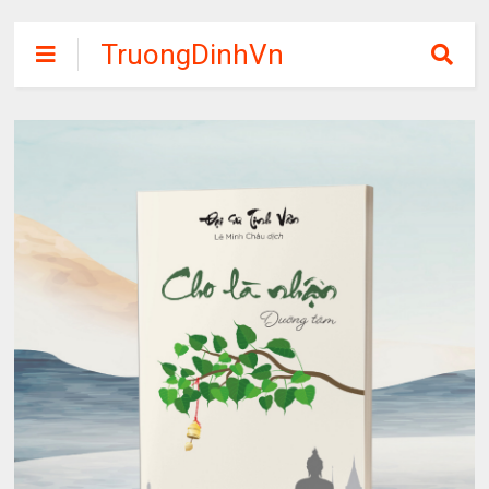
TruongDinhVn
Chia sẽ ebook,
các khóa học,
phần mềm học
tập miễn phí