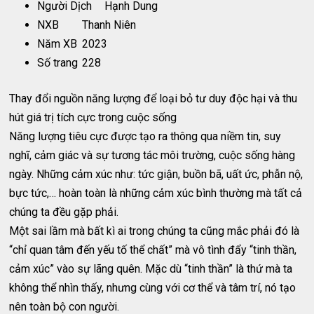
Người Dịch
Hạnh Dung
NXB
Thanh Niên
Năm XB
2023
Số trang
228
Thay đổi nguồn năng lượng để loại bỏ tư duy độc hại và thu
hút giá trị tích cực trong cuộc sống
Năng lượng tiêu cực được tạo ra thông qua niềm tin, suy
nghĩ, cảm giác và sự tương tác môi trường, cuộc sống hàng
ngày. Những cảm xúc như: tức giận, buồn bã, uất ức, phẫn nộ,
bực tức,… hoàn toàn là những cảm xúc bình thường mà tất cả
chúng ta đều gặp phải.
Một sai lầm mà bất kì ai trong chúng ta cũng mắc phải đó là
“chỉ quan tâm đến yếu tố thể chất” mà vô tình đẩy “tinh thần,
cảm xúc” vào sự lãng quên. Mặc dù “tinh thần” là thứ mà ta
không thể nhìn thấy, nhưng cùng với cơ thể và tâm trí, nó tạo
nên toàn bộ con người.