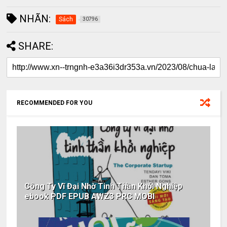
NHÃN:
Sách
30796
SHARE:
RECOMMENDED FOR YOU
Công Ty Vĩ Đại Nhờ Tinh Thần Khởi Nghiệp
ebook PDF EPUB AWZ3 PRC MOBI