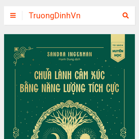
TruongDinhVn
Chia sẽ ebook,
các khóa học,
phần mềm học
tập miễn phí