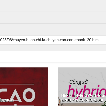
HBR On Hybrid Work Plac
RC-MOBI
EPUB-AWZ3-PRC-MOBI