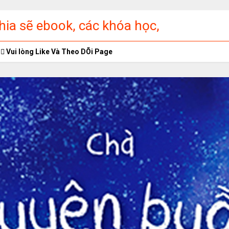
ia sẽ ebook, các khóa học,
ập miễn phí
Vui lòng Like Và Theo DÕi Page