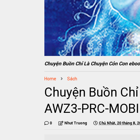
Chuyện Buồn Chỉ Là Chuyện Cỏn Con eb
Home
Sách
Chuyện Buồn Chỉ
AWZ3-PRC-MOBI
0
Nhut Truong
Chủ Nhật, 20 tháng 8, 