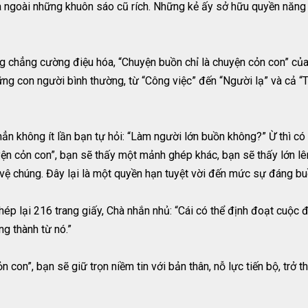
ra ngoài những khuôn sáo cũ rích. Những kẻ ấy sở hữu quyền năng 
 chẳng cường điệu hóa, “Chuyện buồn chỉ là chuyện cỏn con” củ
ng con người bình thường, từ “Công việc” đến “Người lạ” và cả “
hẳn không ít lần bạn tự hỏi: “Làm người lớn buồn không?” Ừ thì c
yện cỏn con”, bạn sẽ thấy một mảnh ghép khác, bạn sẽ thấy lớn lê
vệ chúng. Đây lại là một quyền hạn tuyệt vời đến mức sự đáng buồn
hép lại 216 trang giấy, Chà nhắn nhủ: “Cái có thể định đoạt cuộc 
ng thành từ nó.”
con”, bạn sẽ giữ trọn niềm tin với bản thân, nỗ lực tiến bộ, trở t