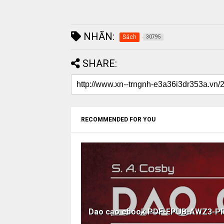
NHÃN:
Sách
30795
SHARE:
RECOMMENDED FOR YOU
Dao cạo ebook PDF-EPUB-AWZ3-P