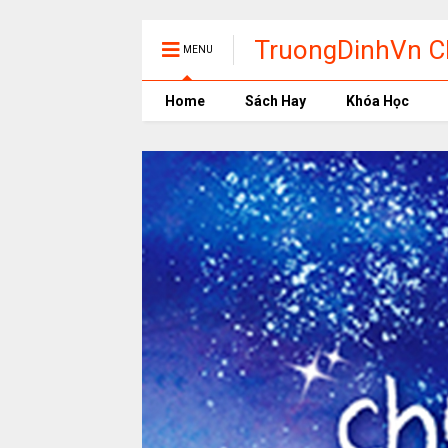
TruongDinhVn Ch
MENU
phần mềm học t
Home
Sách Hay
Khóa Học