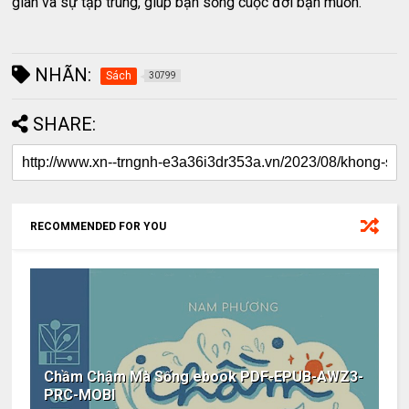
gian và sự tập trung, giúp bạn sống cuộc đời bạn muốn.
NHÃN:
Sách
30799
SHARE:
RECOMMENDED FOR YOU
Chầm Chậm Mà Sống ebook PDF-EPUB-AWZ3-
PRC-MOBI