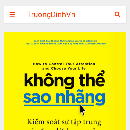
TruongDinhVn
Chia sẽ ebook,
các khóa học,
phần mềm học
tập miễn phí