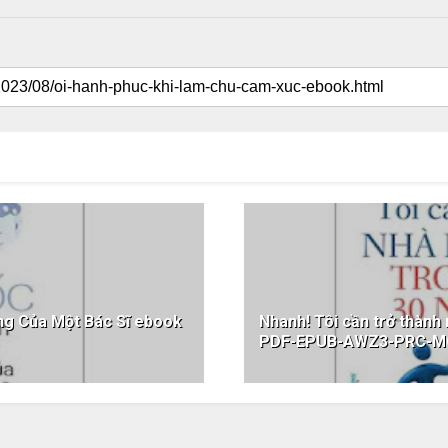
ống Của Một Bác Sĩ ebook
Nhanh! Tôi cần trở thành
PDF-EPUB-AWZ3-PRC-M