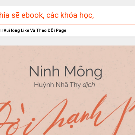
ia sẽ ebook, các khóa học,
ập miễn phí
Vui lòng Like Và Theo DÕi Page