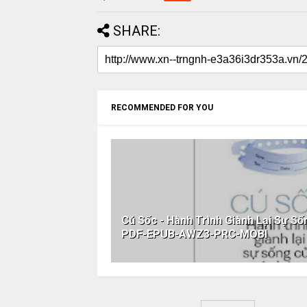
SHARE:
RECOMMENDED FOR YOU
Cú Sốc - Hành Trình Giành Lại Sự S
PDF-EPUB-AWZ3-PRC-MOBI