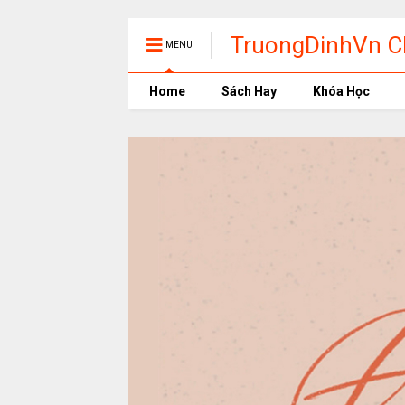
TruongDinhVn Ch
MENU
phần mềm học t
Home
Sách Hay
Khóa Học