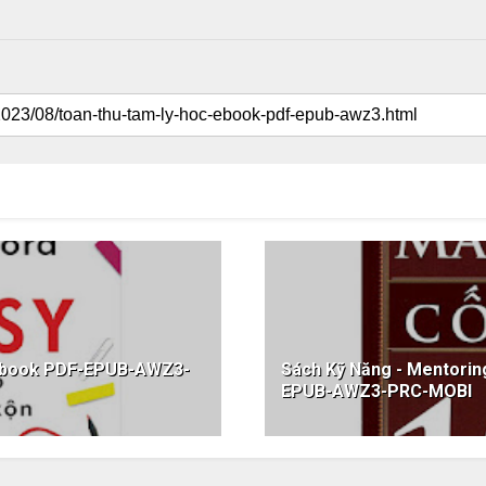
 ebook PDF-EPUB-AWZ3-
Sách Kỹ Năng - Mentorin
EPUB-AWZ3-PRC-MOBI