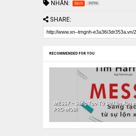
NHÃN:
Sách
30796
SHARE:
RECOMMENDED FOR YOU
MESSY – Sáng Tạo Từ Sự Lộn Xộn
PRC-MOBI