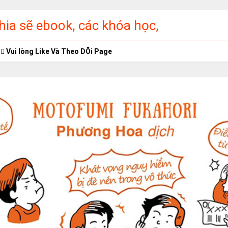
ia sẽ ebook, các khóa học,
ập miễn phí
Vui lòng Like Và Theo DÕi Page