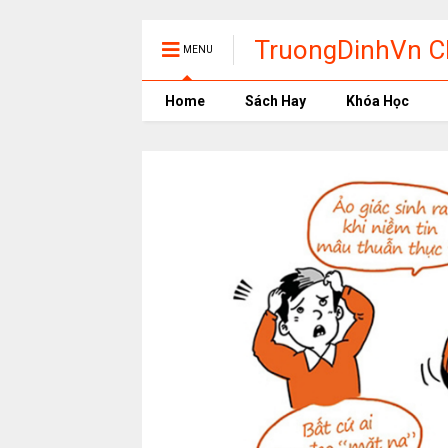
TruongDinhVn Ch
MENU
phần mềm học t
Home
Sách Hay
Khóa Học