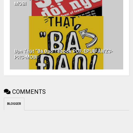
MOBI
Bạn Thật “Bá Đạo”! ebook PDF-EPUB-AWZ3-
PRC-MOBI
COMMENTS
BLOGGER