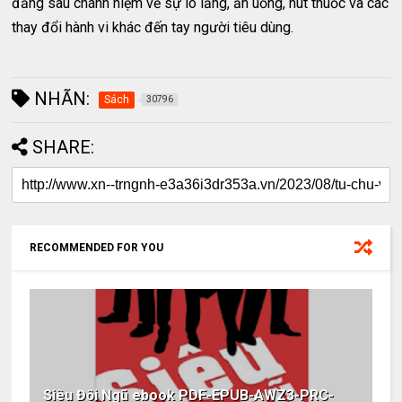
đằng sau chánh niệm về sự lo lắng, ăn uống, hút thuốc và các
thay đổi hành vi khác đến tay người tiêu dùng.
NHÃN:
Sách
30796
SHARE:
RECOMMENDED FOR YOU
Siêu Đội Ngũ ebook PDF-EPUB-AWZ3-PRC-