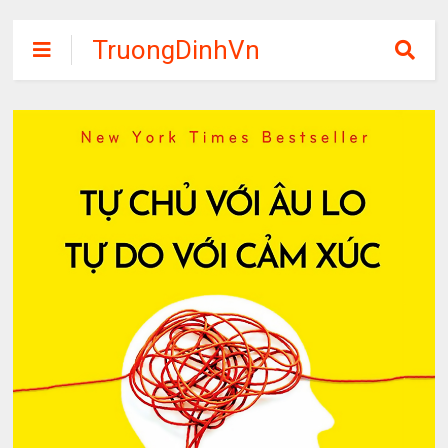
TruongDinhVn
Chia sẽ ebook,
các khóa học,
phần mềm học
tập miễn phí