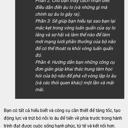
Phần 2: Cho bạn thấy cách nhận biết
điều dẫn đến âu lo (và những gì mà
chính sự âu lo gây ra).
Phần 3: Sẽ giúp bạn hiểu tại sao bạn lại
mắc kẹt trong vòng luẩn quẩn của sự lo
lắng và sợ hãi và làm thế nào để làm
mới mạng lưới phần thưởng của bộ não
để có thể thoát ra khỏi vòng luẩn quẩn
đó.
Phần 4: Hướng dẫn bạn những công cụ
đơn giản giúp khai thác trung tâm học
hỏi của bộ não để phá vỡ vòng lặp lo âu
(và các thói quen khác) một lần và mãi
mãi.
Bạn có tất cả hiểu biết và công cụ cần thiết để tăng tốc, tạo
động lực và trút bỏ nỗi lo âu để tiến về phía trước trong hành
trình đạt được cuộc sống hạnh phúc, tử tế và kết nối hơn.