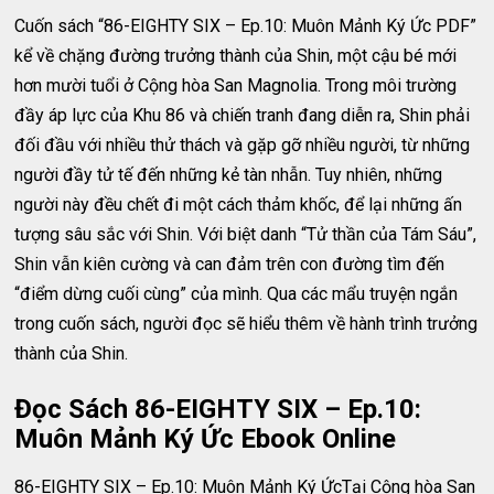
Cuốn sách “86-EIGHTY SIX – Ep.10: Muôn Mảnh Ký Ức PDF”
kể về chặng đường trưởng thành của Shin, một cậu bé mới
hơn mười tuổi ở Cộng hòa San Magnolia. Trong môi trường
đầy áp lực của Khu 86 và chiến tranh đang diễn ra, Shin phải
đối đầu với nhiều thử thách và gặp gỡ nhiều người, từ những
người đầy tử tế đến những kẻ tàn nhẫn. Tuy nhiên, những
người này đều chết đi một cách thảm khốc, để lại những ấn
tượng sâu sắc với Shin. Với biệt danh “Tử thần của Tám Sáu”,
Shin vẫn kiên cường và can đảm trên con đường tìm đến
“điểm dừng cuối cùng” của mình. Qua các mẩu truyện ngắn
trong cuốn sách, người đọc sẽ hiểu thêm về hành trình trưởng
thành của Shin.
Đọc Sách 86-EIGHTY SIX – Ep.10:
Muôn Mảnh Ký Ức Ebook Online
86-EIGHTY SIX – Ep.10: Muôn Mảnh Ký ỨcTại Cộng hòa San