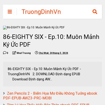
TruongDinhVn
Chia sẽ ebook,
các khóa học,
phần mềm học
86-EIGHTY SIX - Ep.10: Muôn Mảnh
tập miễn phí
Ký Ức PDF
0
Nhut Truong
Chủ Nhật, 24 tháng 3, 2024
86-EIGHTY SIX - Ep.10: Muôn Mảnh Ký Ức PDF -
TruongDinhVN 2. DOWNLOAD Định dạng EPUB
Download Định dạng AW...
Zen Pencils 2 - Biếm Họa Mơ Điều Không Tưởng ebook
PDF-EPUB-AWZ3-PRC-MOBI