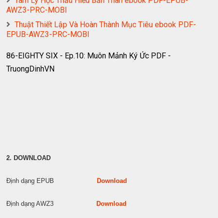
Tâm Lý Học Thấu Hiểu Bản Thân ebook PDF-EPUB-
AWZ3-PRC-MOBI
Thuật Thiết Lập Và Hoàn Thành Mục Tiêu ebook PDF-
EPUB-AWZ3-PRC-MOBI
86-EIGHTY SIX - Ep.10: Muôn Mảnh Ký Ức PDF -
TruongDinhVN
2. DOWNLOAD
Định dạng EPUB
Download
Định dạng AWZ3
Download