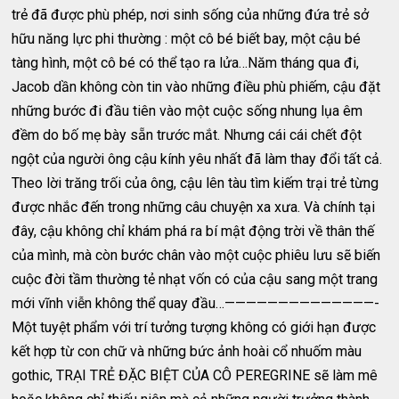
trẻ đã được phù phép, nơi sinh sống của những đứa trẻ sở
hữu năng lực phi thường : một cô bé biết bay, một cậu bé
tàng hình, một cô bé có thể tạo ra lửa…Năm tháng qua đi,
Jacob dần không còn tin vào những điều phù phiếm, cậu đặt
những bước đi đầu tiên vào một cuộc sống nhung lụa êm
đềm do bố mẹ bày sẵn trước mắt. Nhưng cái cái chết đột
ngột của người ông cậu kính yêu nhất đã làm thay đổi tất cả.
Theo lời trăng trối của ông, cậu lên tàu tìm kiếm trại trẻ từng
được nhắc đến trong những câu chuyện xa xưa. Và chính tại
đây, cậu không chỉ khám phá ra bí mật động trời về thân thế
của mình, mà còn bước chân vào một cuộc phiêu lưu sẽ biến
cuộc đời tầm thường tẻ nhạt vốn có của cậu sang một trang
mới vĩnh viễn không thể quay đầu…——————————————-
Một tuyệt phẩm với trí tưởng tượng không có giới hạn được
kết hợp từ con chữ và những bức ảnh hoài cổ nhuốm màu
gothic, TRẠI TRẺ ĐẶC BIỆT CỦA CÔ PEREGRINE sẽ làm mê