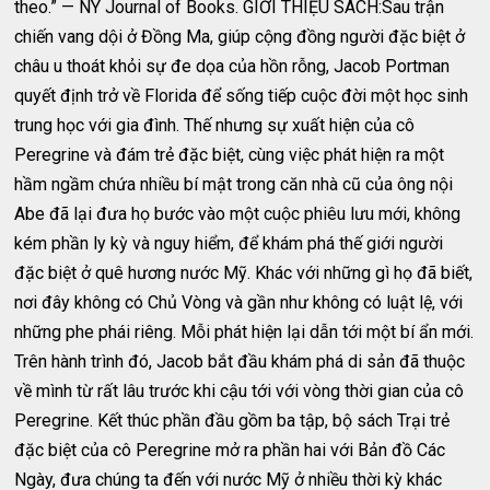
theo.” — NY Journal of Books. GIỚI THIỆU SÁCH:Sau trận
chiến vang dội ở Đồng Ma, giúp cộng đồng người đặc biệt ở
châu u thoát khỏi sự đe dọa của hồn rỗng, Jacob Portman
quyết định trở về Florida để sống tiếp cuộc đời một học sinh
trung học với gia đình. Thế nhưng sự xuất hiện của cô
Peregrine và đám trẻ đặc biệt, cùng việc phát hiện ra một
hầm ngầm chứa nhiều bí mật trong căn nhà cũ của ông nội
Abe đã lại đưa họ bước vào một cuộc phiêu lưu mới, không
kém phần ly kỳ và nguy hiểm, để khám phá thế giới người
đặc biệt ở quê hương nước Mỹ. Khác với những gì họ đã biết,
nơi đây không có Chủ Vòng và gần như không có luật lệ, với
những phe phái riêng. Mỗi phát hiện lại dẫn tới một bí ẩn mới.
Trên hành trình đó, Jacob bắt đầu khám phá di sản đã thuộc
về mình từ rất lâu trước khi cậu tới với vòng thời gian của cô
Peregrine. Kết thúc phần đầu gồm ba tập, bộ sách Trại trẻ
đặc biệt của cô Peregrine mở ra phần hai với Bản đồ Các
Ngày, đưa chúng ta đến với nước Mỹ ở nhiều thời kỳ khác