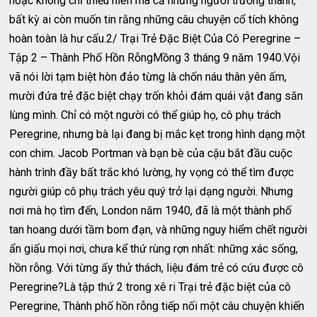
hoặc không chỉ thiếu niên mà cả những người trưởng thành,
bất kỳ ai còn muốn tin rằng những câu chuyện cổ tích không
hoàn toàn là hư cấu.2/ Trại Trẻ Đặc Biệt Của Cô Peregrine –
Tập 2 – Thành Phố Hồn RỗngMồng 3 tháng 9 năm 1940.Vội
vã nói lời tạm biệt hòn đảo từng là chốn náu thân yên ấm,
mười đứa trẻ đặc biệt chạy trốn khỏi đám quái vật đang săn
lùng mình. Chỉ có một người có thể giúp họ, cô phụ trách
Peregrine, nhưng bà lại đang bị mắc kẹt trong hình dạng một
con chim. Jacob Portman và bạn bè của cậu bắt đầu cuộc
hành trình đầy bất trắc khó lường, hy vọng có thể tìm được
người giúp cô phụ trách yêu quý trở lại dạng người. Nhưng
nơi mà họ tìm đến, London năm 1940, đã là một thành phố
tan hoang dưới tầm bom đạn, và những nguy hiểm chết người
ẩn giấu mọi nơi, chưa kể thứ rùng rợn nhất: những xác sống,
hồn rỗng. Với từng ấy thử thách, liệu đám trẻ có cứu được cô
Peregrine?Là tập thứ 2 trong xê ri Trại trẻ đặc biệt của cô
Peregrine, Thành phố hồn rỗng tiếp nối một câu chuyện khiến