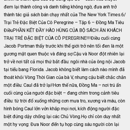
đem lại thành công và danh tiếng không ngờ, đưa anh trở
thành tác giả sách bán chạy nhất của The New York Times.6/
Trại Trẻ Đặc Biệt Của Cô Peregrine – Tập 6 – Đồng Ma Tiêu
ĐiềuPHẦN KẾT ĐẦY HÀO HÙNG CỦA BỘ SÁCH ĂN KHÁCH
TRẠI TRẺ ĐẶC BIỆT CỦA CÔ PEREGRINE!!!Điều cuối cùng
Jacob Portman thấy trước khi thế giới trở nên tối đen là một
gương mặt quen thuộc và đáng sợ.Cậu và Noor đột nhiên lại
trở về nơi tất cả mọi thứ bắt đầu: ngôi nhà của ông nội Jacob
tại tiểu bang Florida. Jacob không biết làm cách nào mình đã
thoát khỏi Vòng Thời Gian của bà V, nhưng cậu biết chắc chắn
một điều: Caul đã trở lại!Hơn thế nữa, Đồng Ma – nơi trú ẩn
cuối cùng của người đặc biệt – đang chìm trong cảnh tiêu
điều: từ trời đổ xuống những cơn mưa tro, xương và máu, còn
hình bóng Caul lởn vởn khắp mọi nơi, kích động người đặc
biệt đứng dậy chống lại các Chủ Vòng.Họ chỉ còn duy nhất
một hy vọng: Đưa Noor đến tụ họp cùng sáu người còn lại