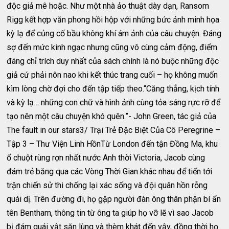
độc giả mê hoặc. Như một nhà ảo thuật dày dạn, Ransom
Rigg kết hợp văn phong hồi hộp với những bức ảnh minh họa
kỳ lạ để củng cố bầu không khí ám ảnh của câu chuyện. Đáng
sợ đến mức kinh ngạc nhưng cũng vô cùng cảm động, điểm
đáng chỉ trích duy nhất của sách chính là nó buộc những độc
giả cứ phải nôn nao khi kết thúc trang cuối – họ không muốn
kìm lòng chờ đợi cho đến tập tiếp theo.“Căng thẳng, kịch tính
và kỳ lạ… những con chữ và hình ảnh cùng tỏa sáng rực rỡ để
tạo nên một câu chuyện khó quên.”- John Green, tác giả của
The fault in our stars3/ Trại Trẻ Đặc Biệt Của Cô Peregrine –
Tập 3 – Thư Viện Linh HồnTừ London đến tận Đồng Ma, khu
ổ chuột rùng rợn nhất nước Anh thời Victoria, Jacob cùng
đám trẻ băng qua các Vòng Thời Gian khác nhau để tiến tới
trận chiến sử thi chống lại xác sống và đội quân hồn rỗng
quái dị. Trên đường đi, họ gặp người đàn ông thân phận bí ẩn
tên Bentham, thông tin từ ông ta giúp họ vỡ lẽ vì sao Jacob
bị đám quái vật săn lùng và thèm khát đến vậy, đồng thời họ