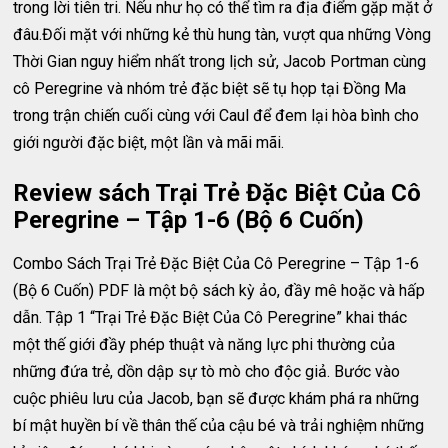
trong lời tiên tri. Nếu như họ có thể tìm ra địa điểm gặp mặt ở
đâu.Đối mặt với những kẻ thù hung tàn, vượt qua những Vòng
Thời Gian nguy hiểm nhất trong lịch sử, Jacob Portman cùng
cô Peregrine và nhóm trẻ đặc biệt sẽ tụ họp tại Đồng Ma
trong trận chiến cuối cùng với Caul để đem lại hòa bình cho
giới người đặc biệt, một lần và mãi mãi.
Review sách Trại Trẻ Đặc Biệt Của Cô
Peregrine – Tập 1-6 (Bộ 6 Cuốn)
Combo Sách Trại Trẻ Đặc Biệt Của Cô Peregrine – Tập 1-6
(Bộ 6 Cuốn) PDF là một bộ sách kỳ ảo, đầy mê hoặc và hấp
dẫn. Tập 1 “Trại Trẻ Đặc Biệt Của Cô Peregrine” khai thác
một thế giới đầy phép thuật và năng lực phi thường của
những đứa trẻ, dồn dập sự tò mò cho độc giả. Bước vào
cuộc phiêu lưu của Jacob, bạn sẽ được khám phá ra những
bí mật huyền bí về thân thế của cậu bé và trải nghiệm những