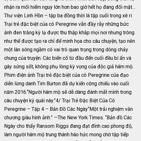
nhận ra mối hiểm nguy lớn hơn bao giờ hết họ đang đối mặt…
Thư viện Linh Hồn – tập ba đồng thời là tập cuối trong xê ri
Trại trẻ đặc biệt của cô Peregrine vẫn đầy rẫy những bức
ảnh đen trắng kỳ lạ được thu thập khắp mọi nơi nhưng trông
như thể được tạo ra chỉ để minh họa cho câu chuyện, tạo nên
một làn sóng ngầm có vai trò quan trọng trong dòng chảy
chung của truyện. Các biến cố từ đầu đến cuối đều bí ẩn và
gây sửng sốt, không phụ lòng kỳ vọng của độc giả hâm mộ.
Phim điện ảnh Trại trẻ đặc biệt của cô Peregrine của đạo
diễn lừng danh Tim Burton đã dự kiến công chiếu vào​​ cuối
năm 2016.“Người hâm mộ sẽ dễ dàng đánh mất mình trong
câu chuyện kỳ quái này.”4/ Trại Trẻ Đặc Biệt Của Cô
Peregrine – Tập 4 – Bản Đồ Các Ngày“Một trải nghiệm văn
chương giàu hình ảnh.” —The New York Times. “Bản đồ Các
Ngày cho thấy Ransom Riggs đang đạt đỉnh cao phong độ,
làm người hâm mộ trung thành háo hức mong chờ tập tiếp