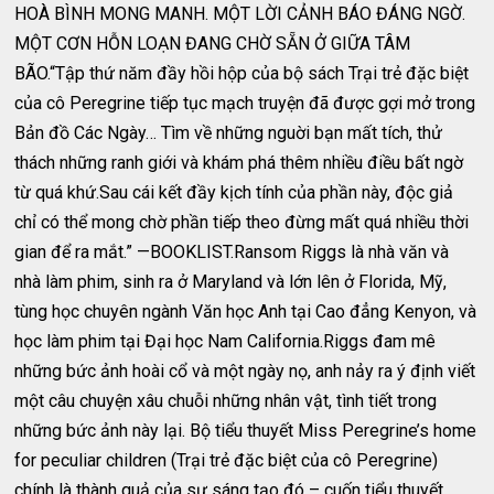
HOÀ BÌNH MONG MANH. MỘT LỜI CẢNH BÁO ĐÁNG NGỜ.
MỘT CƠN HỖN LOẠN ĐANG CHỜ SẴN Ở GIỮA TÂM
BÃO.“Tập thứ năm đầy hồi hộp của bộ sách Trại trẻ đặc biệt
của cô Peregrine tiếp tục mạch truyện đã được gợi mở trong
Bản đồ Các Ngày… Tìm về những nguời bạn mất tích, thử
thách những ranh giới và khám phá thêm nhiều điều bất ngờ
từ quá khứ.Sau cái kết đầy kịch tính của phần này, độc giả
chỉ có thể mong chờ phần tiếp theo đừng mất quá nhiều thời
gian để ra mắt.” —BOOKLIST.Ransom Riggs là nhà văn và
nhà làm phim, sinh ra ở Maryland và lớn lên ở Florida, Mỹ,
tùng học chuyên ngành Văn học Anh tại Cao đẳng Kenyon, và
học làm phim tại Đại học Nam California.Riggs đam mê
những bức ảnh hoài cổ và một ngày nọ, anh nảy ra ý định viết
một câu chuyện xâu chuỗi những nhân vật, tình tiết trong
những bức ảnh này lại. Bộ tiểu thuyết Miss Peregrine’s home
for peculiar children (Trại trẻ đặc biệt của cô Peregrine)
chính là thành quả của sự sáng tạo đó – cuốn tiểu thuyết