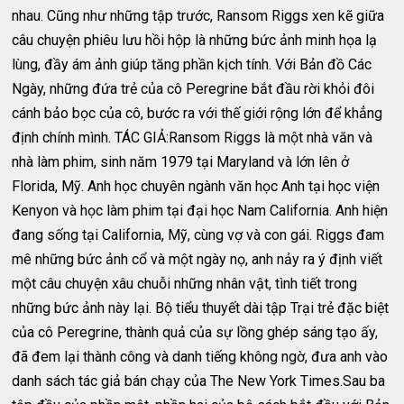
nhau. Cũng như những tập trước, Ransom Riggs xen kẽ giữa
câu chuyện phiêu lưu hồi hộp là những bức ảnh minh họa lạ
lùng, đầy ám ảnh giúp tăng phần kịch tính. Với Bản đồ Các
Ngày, những đứa trẻ của cô Peregrine bắt đầu rời khỏi đôi
cánh bảo bọc của cô, bước ra với thế giới rộng lớn để khẳng
định chính mình. TÁC GIẢ:Ransom Riggs là một nhà văn và
nhà làm phim, sinh năm 1979 tại Maryland và lớn lên ở
Florida, Mỹ. Anh học chuyên ngành văn học Anh tại học viện
Kenyon và học làm phim tại đại học Nam California. Anh hiện
đang sống tại California, Mỹ, cùng vợ và con gái. Riggs đam
mê những bức ảnh cổ và một ngày nọ, anh nảy ra ý định viết
một câu chuyện xâu chuỗi những nhân vật, tình tiết trong
những bức ảnh này lại. Bộ tiểu thuyết dài tập Trại trẻ đặc biệt
của cô Peregrine, thành quả của sự lồng ghép sáng tạo ấy,
đã đem lại thành công và danh tiếng không ngờ, đưa anh vào
danh sách tác giả bán chạy của The New York Times.Sau ba