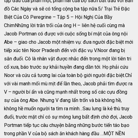
tập đầu của phần một, phần hai của bộ sách bắt đầu với Bản
đồ Các Ngày và sẽ có tổng cộng ba tập nữa.5/ Trại Trẻ Đặc
Biệt Của Cô Peregrine – Tập 5 – Hội Nghị Của Bầy
ChimNhững lời trăn trối của ông H – liên hệ cuối cùng mà
Jacob Portman có được với cuộc sống bí mật của ông nội
Abe – giao cho Jacob một nhiệm vụ: đưa người đặc biệt mới
tiếp xúc tên Noor Pradesh đến với đặc vụ V.Noor đang bị
săn đuổi. Cô là nhân vật được nhắc đến trong một lời tiên tri
cổ xưa, báo trước sự khải huyền đang dần tới. Họ phải cứu
Noor và cứu cả tương lai của toàn bộ giới người đặc biệt.Chỉ
với vài manh mối mù mịt để lần theo, Jacob phải tìm được ra
V – người bí ẩn và cũng mạnh nhất trong số các cựu đồng
sự của ông Abe. Nhưng V đang lẩn trốn và bà không hề,
không hề muốn người ta tìm ra mình…Sau lưng là kẻ thù truy
đuổi, trước mặt chỉ có sự mông lung bất định chờ đợi, Jacob
Portman tiếp tục câu chuyện bằng những bước tiến táo bạo
trong phần V của bộ sách ăn khách hàng đầu …MỘT NỀN