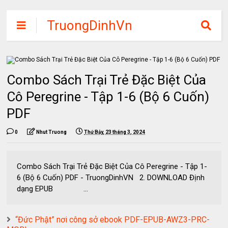
TruongDinhVn
Chia sẽ ebook,
các khóa học,
phần mềm học
Combo Sách Trại Trẻ Đặc Biệt Của
tập miễn phí
Cô Peregrine - Tập 1-6 (Bộ 6 Cuốn)
PDF
0
Nhut Truong
Thứ Bảy, 23 tháng 3, 2024
Combo Sách Trại Trẻ Đặc Biệt Của Cô Peregrine - Tập 1-
6 (Bộ 6 Cuốn) PDF - TruongDinhVN 2. DOWNLOAD Định
dạng EPUB ...
“Đức Phật” nơi công sở ebook PDF-EPUB-AWZ3-PRC-