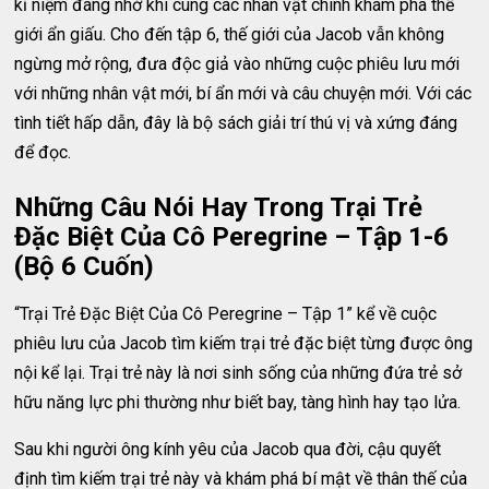
kỉ niệm đáng nhớ khi cùng các nhân vật chính khám phá thế
giới ẩn giấu. Cho đến tập 6, thế giới của Jacob vẫn không
ngừng mở rộng, đưa độc giả vào những cuộc phiêu lưu mới
với những nhân vật mới, bí ẩn mới và câu chuyện mới. Với các
tình tiết hấp dẫn, đây là bộ sách giải trí thú vị và xứng đáng
để đọc.
Những Câu Nói Hay Trong Trại Trẻ
Đặc Biệt Của Cô Peregrine – Tập 1-6
(Bộ 6 Cuốn)
“Trại Trẻ Đặc Biệt Của Cô Peregrine – Tập 1” kể về cuộc
phiêu lưu của Jacob tìm kiếm trại trẻ đặc biệt từng được ông
nội kể lại. Trại trẻ này là nơi sinh sống của những đứa trẻ sở
hữu năng lực phi thường như biết bay, tàng hình hay tạo lửa.
Sau khi người ông kính yêu của Jacob qua đời, cậu quyết
định tìm kiếm trại trẻ này và khám phá bí mật về thân thế của