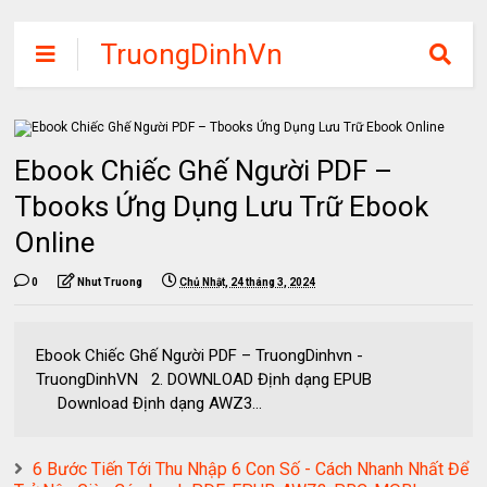
TruongDinhVn
Chia sẽ ebook,
các khóa học,
phần mềm học
Ebook Chiếc Ghế Người PDF –
tập miễn phí
Tbooks Ứng Dụng Lưu Trữ Ebook
Online
0
Nhut Truong
Chủ Nhật, 24 tháng 3, 2024
Ebook Chiếc Ghế Người PDF – TruongDinhvn -
TruongDinhVN 2. DOWNLOAD Định dạng EPUB
Download Định dạng AWZ3...
6 Bước Tiến Tới Thu Nhập 6 Con Số - Cách Nhanh Nhất Để