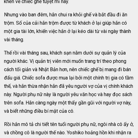
khen về chiếc ghế tuyệt mĩ này.
Nhưng vào ban đêm, hắn chui ra khỏi ghế và bắt đầu đi ăn
trộm. Số của cải hắn trộm được từ khách ở lại giúp hắn có
một gia tài lớn, khiến việc hắn ở lại kéo dài từ vài ngày thành
vài tháng.
Thế rồi vài tháng sau, khách sạn nằm dưới sự quản lý của
người khác. Vị quản trị viên mới muốn trang trí theo phong
cách tối giản và Nhật Bản hơn, nên chiếc ghế bị mang đi bán
đấu giá. Chiếc sofa được mua lại bởi một chính trị gia có tầm
thế, và hắn thừa nhận hắn đã yêu người vợ của vị chính khách
này. Người phụ nữ này là người yêu văn học và hay đọc sách
trên sofa. Hắn càng ngày một thấy gần gũi với người vợ này,
và biết những điều bí mật của cô.
Rồi hắn mô tả chi tiết tên tuổi người phụ nữ, ngôi nhà cô ấy ở,
và chồng cô là người thế nào. Yoshiko hoảng hồn khi nhận ra