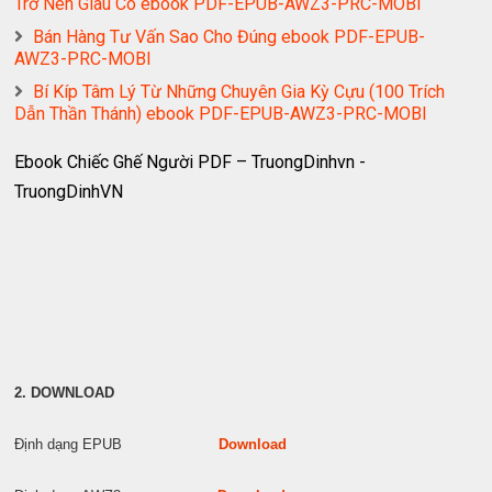
Trở Nên Giàu Có ebook PDF-EPUB-AWZ3-PRC-MOBI
Bán Hàng Tư Vấn Sao Cho Đúng ebook PDF-EPUB-
AWZ3-PRC-MOBI
Bí Kíp Tâm Lý Từ Những Chuyên Gia Kỳ Cựu (100 Trích
Dẫn Thần Thánh) ebook PDF-EPUB-AWZ3-PRC-MOBI
Ebook Chiếc Ghế Người PDF – TruongDinhvn -
TruongDinhVN
2. DOWNLOAD
Định dạng EPUB
Download