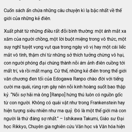
Cuốn sách ẩn chứa những câu chuyện kì lạ bậc nhất về thế
giới của những kẻ điên.
Xuất phát từ những điều rất đỗi bình thường: một ánh mắt xa
xăm của người chồng, một lời buột miệng trong vô thức, một
suy nghĩ tuyệt vọng vụt qua trong ngày vô vị hay một cái liếc
mắt vô tình, thậm chí từ những sở thích tưởng chừng vô hại,
con người phóng đại chúng thành nỗi ám ảnh điên cuồng tới
mất trí, và rồi mất mạng. Cứ thế, những kẻ điên trong thế giới
văn chương đen tối của Edogawa Ranpo chào đời với tiếng
cười ma quái, rùng rợn gây nên nỗi kinh hoàng suốt bao thập
kỷ. “Nỗi sợ hãi mà ông [Ranpo] hứng thú luôn có nguồn gốc
từ con người. Không có quái vật như trong Frankenstein hay
hiện tượng siêu nhiên như ma quỷ. Đó là một thế giới mà con
người là thứ đáng sợ nhất.” – Ishikawa Takumi, Giáo sư Đại
học Rikkyo, Chuyên gia nghiên cứu Văn học và Văn hóa hiện