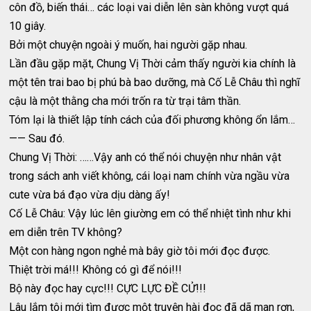
côn đồ, biến thái… các loại vai diễn lên sàn không vượt quá
10 giây.
Bởi một chuyện ngoài ý muốn, hai người gặp nhau.
Lần đầu gặp mặt, Chung Vị Thời cảm thấy người kia chính là
một tên trai bao bị phú bà bao dưỡng, mà Cố Lễ Châu thì nghĩ
cậu là một thằng cha mới trốn ra từ trại tâm thần.
Tóm lại là thiết lập tính cách của đối phương không ổn lắm…
—— Sau đó.
Chung Vị Thời: ……Vậy anh có thể nói chuyện như nhân vật
trong sách anh viết không, cái loại nam chính vừa ngầu vừa
cute vừa bá đạo vừa dịu dàng ấy!
Cố Lễ Châu: Vậy lúc lên giường em có thể nhiệt tình như khi
em diễn trên TV không?
Một con hàng ngon nghẻ mà bây giờ tôi mới đọc được.
Thiệt trời má!!! Không có gì để nói!!!
Bộ này đọc hay cực!!! CỰC LỰC ĐỀ CỬ!!!
Lâu lắm tôi mới tìm được một truyện hài đọc đã dã man rợn,