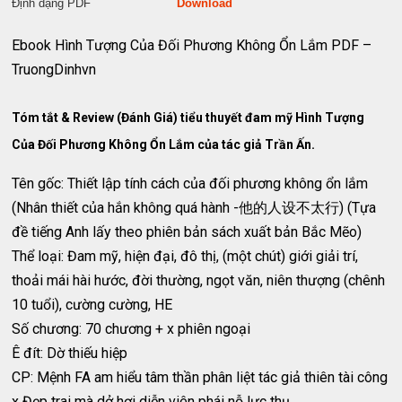
Định dạng PDF
Download
Ebook Hình Tượng Của Đối Phương Không Ổn Lắm PDF –
TruongDinhvn
Tóm tắt & Review (Đánh Giá) tiểu thuyết đam mỹ Hình Tượng
Của Đối Phương Không Ổn Lắm của tác giả Trần Ấn.
Tên gốc: Thiết lập tính cách của đối phương không ổn lắm
(Nhân thiết của hắn không quá hành -他的人设不太行) (Tựa
đề tiếng Anh lấy theo phiên bản sách xuất bản Bắc Mẽo)
Thể loại: Đam mỹ, hiện đại, đô thị, (một chút) giới giải trí,
thoải mái hài hước, đời thường, ngọt văn, niên thượng (chênh
10 tuổi), cường cường, HE
Số chương: 70 chương + x phiên ngoại
Ê đít: Dờ thiếu hiệp
CP: Mệnh FA am hiểu tâm thần phân liệt tác giả thiên tài công
x Đẹp trai mà dở hơi diễn viên phái nỗ lực thụ