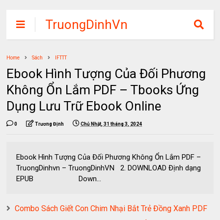
TruongDinhVn
Chia sẽ ebook,
các khóa học,
Home
Sách
IFTTT
phần mềm học
Ebook Hình Tượng Của Đối Phương
tập miễn phí
Không Ổn Lắm PDF – Tbooks Ứng
Dụng Lưu Trữ Ebook Online
0
Trương Định
Chủ Nhật, 31 tháng 3, 2024
Ebook Hình Tượng Của Đối Phương Không Ổn Lắm PDF –
TruongDinhvn – TruongDinhVN 2. DOWNLOAD Định dạng
EPUB Down...
Combo Sách Giết Con Chim Nhại Bắt Trẻ Đồng Xanh PDF