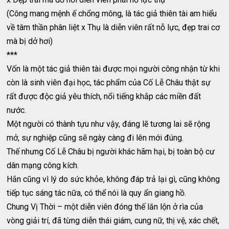
(Công mang mệnh ế chổng mông, là tác giả thiên tài am hiểu
về tâm thần phân liệt x Thụ là diễn viên rất nỗ lực, đẹp trai cơ
mà bị dở hơi)
***
Vốn là một tác giả thiên tài được mọi người công nhận từ khi
còn là sinh viên đại học, tác phẩm của Cố Lễ Châu thật sự
rất được độc giả yêu thích, nổi tiếng khắp các miền đất
nước.
Một người có thành tựu như vậy, đáng lẽ tương lai sẽ rộng
mở, sự nghiệp cũng sẽ ngày càng đi lên mới đúng.
Thế nhưng Cố Lễ Châu bị người khác hãm hại, bị toàn bộ cư
dân mạng công kích.
Hắn cũng vì lý do sức khỏe, không đáp trả lại gì, cũng không
tiếp tục sáng tác nữa, có thể nói là quy ẩn giang hồ.
Chung Vị Thời – một diễn viên đóng thế lăn lộn ở rìa của
vòng giải trí, đã từng diễn thái giám, cung nữ, thị vệ, xác chết,