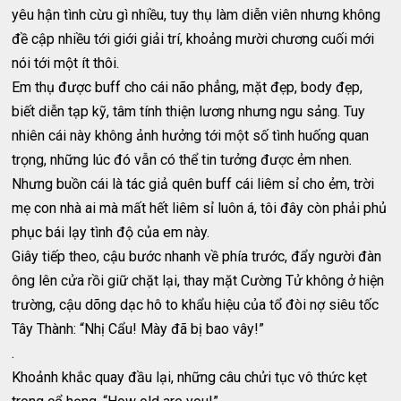
yêu hận tình cừu gì nhiều, tuy thụ làm diễn viên nhưng không
đề cập nhiều tới giới giải trí, khoảng mười chương cuối mới
nói tới một ít thôi.
Em thụ được buff cho cái não phẳng, mặt đẹp, body đẹp,
biết diễn tạp kỹ, tâm tính thiện lương nhưng ngu sảng. Tuy
nhiên cái này không ảnh hưởng tới một số tình huống quan
trọng, những lúc đó vẫn có thể tin tưởng được ẻm nhen.
Nhưng buồn cái là tác giả quên buff cái liêm sỉ cho ẻm, trời
mẹ con nhà ai mà mất hết liêm sỉ luôn á, tôi đây còn phải phủ
phục bái lạy tình độ của em này.
Giây tiếp theo, cậu bước nhanh về phía trước, đẩy người đàn
ông lên cửa rồi giữ chặt lại, thay mặt Cường Tử không ở hiện
trường, cậu dõng dạc hô to khẩu hiệu của tổ đòi nợ siêu tốc
Tây Thành: “Nhị Cẩu! Mày đã bị bao vây!”
.
Khoảnh khắc quay đầu lại, những câu chửi tục vô thức kẹt