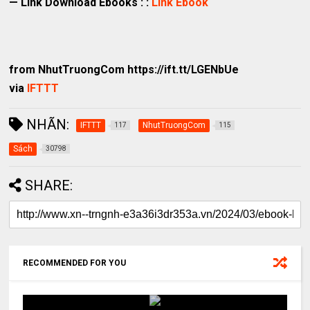
— Link Download Ebooks : :
Link Ebook
from NhutTruongCom https://ift.tt/LGENbUe
via
IFTTT
NHÃN:
IFTTT
NhutTruongCom
117
115
Sách
30798
SHARE:
RECOMMENDED FOR YOU