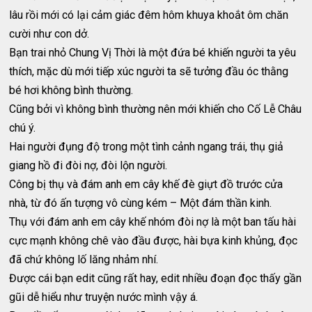
lâu rồi mới có lại cảm giác đêm hôm khuya khoắt ôm chăn
cười như con dở.
Bạn trai nhỏ Chung Vị Thời là một đứa bé khiến người ta yêu
thích, mặc dù mới tiếp xúc người ta sẽ tưởng đầu óc thằng
bé hơi không bình thường.
Cũng bởi vì không bình thường nên mới khiến cho Cố Lễ Châu
chú ý.
Hai người đụng độ trong một tình cảnh ngang trái, thụ giả
giang hồ đi đòi nợ, đòi lộn người.
Công bị thụ và đám anh em cây khế đè giựt đồ trước cửa
nhà, từ đó ấn tượng vô cùng kém – Một đám thần kinh.
Thụ với đám anh em cây khế nhóm đòi nợ là một ban tấu hài
cực mạnh không chê vào đầu được, hài bựa kinh khủng, đọc
đã chứ không lố lăng nhảm nhí.
Được cái bạn edit cũng rất hay, edit nhiều đoạn đọc thấy gần
gũi dễ hiểu như truyện nước mình vậy á.