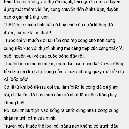
Ban đầu ấn tượng với thụ đã mạnh, hai người còn có duyên
đụng mặt thêm vài lần, công chuyển đến ở nhà bạn, duyên
sao ở gần nhà thụ luôn.
Thế là bao nhiêu tình tiết gà bay chó xủa cười không đỡ
được, cười ẻ là có thật!!!
Trước chỉ vì muốn đòi lại tiền cho mẹ công cho nên công
cũng tiếp xúc với thụ tí, nhưng mà càng tiếp xúc càng thấy ‘A,
suối nguồn vui vẻ của cuộc sống đây rồi’.
Thụ thì bị cái mạnh miệng, mồm lúc nào cũng là ‘Có vài đồng
tiền là mua được tự trọng của tôi sao’ nhưng quay mặt liền tự
vả ‘bốp bốp’.
Có lẽ từ khi bỏ tiền ra coi thụ làm ‘xiếc’ là công đã để ý ẻm
rồi, chỉ là lúc đó tình cảm còn mờ nhạt lắm nên không hay
không biết.
Rồi sau nhiều trận ‘vào sống ra chết’ cùng nhau, công cũng
nhận ra tình cảm của mình.
Truyện này thuộc thể loại hài sảng nên không có tranh đấu