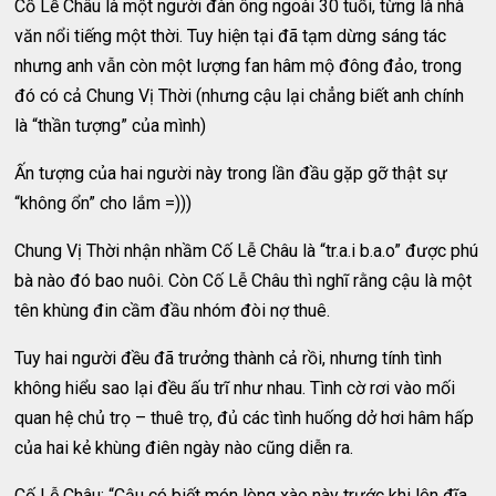
Cố Lễ Châu là một người đàn ông ngoài 30 tuổi, từng là nhà
văn nổi tiếng một thời. Tuy hiện tại đã tạm dừng sáng tác
nhưng anh vẫn còn một lượng fan hâm mộ đông đảo, trong
đó có cả Chung Vị Thời (nhưng cậu lại chẳng biết anh chính
là “thần tượng” của mình)
Ấn tượng của hai người này trong lần đầu gặp gỡ thật sự
“không ổn” cho lắm =)))
Chung Vị Thời nhận nhầm Cố Lễ Châu là “tr.a.i b.a.o” được phú
bà nào đó bao nuôi. Còn Cố Lễ Châu thì nghĩ rằng cậu là một
tên khùng đin cầm đầu nhóm đòi nợ thuê.
Tuy hai người đều đã trưởng thành cả rồi, nhưng tính tình
không hiểu sao lại đều ấu trĩ như nhau. Tình cờ rơi vào mối
quan hệ chủ trọ – thuê trọ, đủ các tình huống dở hơi hâm hấp
của hai kẻ khùng điên ngày nào cũng diễn ra.
Cố Lễ Châu: “Cậu có biết món lòng xào này trước khi lên đĩa