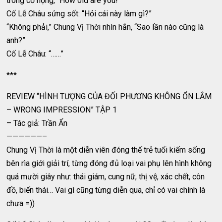
trong cổ họng, “How old are you!”
Cố Lễ Châu sửng sốt: “Hỏi cái này làm gì?”
“Không phải,” Chung Vị Thời nhìn hắn, “Sao lần nào cũng là
anh?”
Cố Lễ Châu: “……”
***
REVIEW “HÌNH TƯỢNG CỦA ĐỐI PHƯƠNG KHÔNG ỔN LẮM
– WRONG IMPRESSION” TẬP 1
– Tác giả: Trần Ẩn
——————–
Chung Vị Thời là một diễn viên đóng thế trẻ tuổi kiếm sống
bên rìa giới giải trí, từng đóng đủ loại vai phụ lên hình không
quá mười giây như: thái giám, cung nữ, thị vệ, xác chết, côn
đồ, biến thái… Vai gì cũng từng diễn qua, chỉ có vai chính là
chưa =))