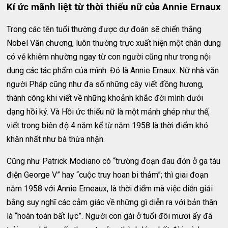
Kí ức mãnh liệt từ thời thiếu nữ của Annie Ernaux
Trong các tên tuổi thường được dự đoán sẽ chiến thắng
Nobel Văn chương, luôn thường trực xuất hiện một chân dung
có vẻ khiêm nhường ngay từ con người cũng như trong nội
dung các tác phẩm của mình. Đó là Annie Ernaux. Nữ nhà văn
người Pháp cũng như đa số những cây viết đồng hương,
thành công khi viết về những khoảnh khắc đời mình dưới
dạng hồi ký. Và Hồi ức thiếu nữ là một mảnh ghép như thế,
viết trong biên độ 4 năm kể từ năm 1958 là thời điểm khó
khăn nhất như bà thừa nhận.
Cũng như Patrick Modiano có “trường đoạn đau đớn ở ga tàu
điện George V” hay “cuộc truy hoan bi thảm”; thì giai đoạn
năm 1958 với Annie Erneaux, là thời điểm mà việc diễn giải
bằng suy nghĩ các cảm giác về những gì diễn ra với bản thân
là “hoàn toàn bất lực”. Người con gái ở tuổi đôi mươi ấy đã