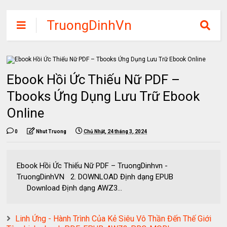
TruongDinhVn
Chia sẽ ebook,
các khóa học,
phần mềm học
Ebook Hồi Ức Thiếu Nữ PDF –
tập miễn phí
Tbooks Ứng Dụng Lưu Trữ Ebook
Online
0
Nhut Truong
Chủ Nhật, 24 tháng 3, 2024
Ebook Hồi Ức Thiếu Nữ PDF – TruongDinhvn -
TruongDinhVN 2. DOWNLOAD Định dạng EPUB
Download Định dạng AWZ3...
Linh Ứng - Hành Trình Của Kẻ Siêu Vô Thần Đến Thế Giới