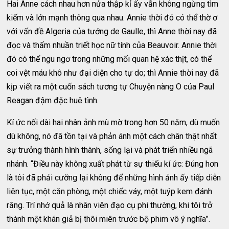
Hai Anne cách nhau hơn nửa thập kỉ ấy vẫn không ngừng tìm
kiếm và lớn mạnh thông qua nhau. Annie thời đó có thể thờ ơ
với vấn đề Algeria của tướng de Gaulle, thì Anne thời nay đã
đọc và thấm nhuần triết học nữ tính của Beauvoir. Annie thời
đó có thể ngu ngơ trong những mối quan hệ xác thịt, có thể
coi vệt máu khô như đại diện cho tự do; thì Annie thời nay đã
kịp viết ra một cuốn sách tương tự Chuyện nàng O của Paul
Reagan đậm đặc huê tình.
Kí ức nối dài hai nhân ảnh mù mờ trong hơn 50 năm, dù muốn
dù không, nó đã tồn tại và phản ánh một cách chân thật nhất
sự trưởng thành hình thành, sống lại và phát triển nhiều ngã
nhánh. “Điều này không xuất phát từ sự thiếu kí ức: Đúng hơn
là tôi đã phải cưỡng lại không để những hình ảnh ấy tiếp diễn
liên tục, một căn phòng, một chiếc váy, một tuýp kem đánh
răng. Trí nhớ quả là nhân viên đạo cụ phi thường, khi tôi trở
thành một khán giả bị thôi miên trước bộ phim vô ý nghĩa”.