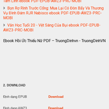
Tâm Linh ebook PDF-EPUB-AWZ3-PRC-MOBI
Bọn Rợ Rình Trước Cổng: Mua Lại Có Đòn Bẩy Và Thương
Vụ Đình Đám RJR Nabisco ebook PDF-EPUB-AWZ3-PRC-
MOBI
Văn Học Tuổi 20 - Vệt Sáng Của Bụi ebook PDF-EPUB-
AWZ3-PRC-MOBI
Ebook Hồi Ức Thiếu Nữ PDF – TruongDinhvn - TruongDinhVN
2. DOWNLOAD
Định dạng EPUB
Download
Định dạng AWZ3
Download