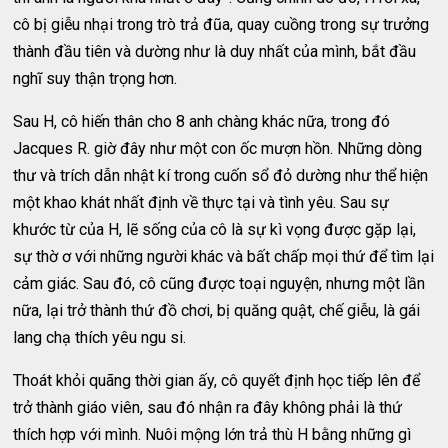
cô bị giễu nhại trong trò trả đũa, quay cuồng trong sự trưởng
thành đầu tiên và dường như là duy nhất của mình, bắt đầu
nghĩ suy thận trọng hơn.
Sau H, cô hiến thân cho 8 anh chàng khác nữa, trong đó
Jacques R. giờ đây như một con ốc mượn hồn. Những dòng
thư và trích dẫn nhật kí trong cuốn sổ đỏ dường như thể hiện
một khao khát nhất định về thực tại và tình yêu. Sau sự
khước từ của H, lẽ sống của cô là sự kì vọng được gặp lại,
sự thờ ơ với những người khác và bất chấp mọi thứ để tìm lại
cảm giác. Sau đó, cô cũng được toại nguyện, nhưng một lần
nữa, lại trở thành thứ đồ chơi, bị quăng quật, chế giễu, là gái
lang chạ thích yêu ngu si.
Thoát khỏi quãng thời gian ấy, cô quyết định học tiếp lên để
trở thành giáo viên, sau đó nhận ra đây không phải là thứ
thích hợp với mình. Nuôi mộng lớn trả thù H bằng những gì