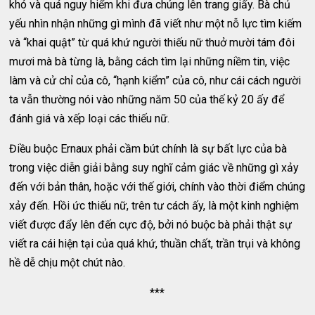
khó và quá nguy hiểm khi đưa chúng lên trang giấy. Bà chủ
yếu nhìn nhận những gì mình đã viết như một nỗ lực tìm kiếm
và “khai quật” từ quá khứ người thiếu nữ thuở mười tám đôi
mươi mà bà từng là, bằng cách tìm lại những niềm tin, việc
làm và cử chỉ của cô, “hạnh kiểm” của cô, như cái cách người
ta vẫn thường nói vào những năm 50 của thế kỷ 20 ấy để
đánh giá và xếp loại các thiếu nữ.
Điều buộc Ernaux phải cầm bút chính là sự bất lực của bà
trong việc diễn giải bằng suy nghĩ cảm giác về những gì xảy
đến với bản thân, hoặc với thế giới, chính vào thời điểm chúng
xảy đến. Hồi ức thiếu nữ, trên tư cách ấy, là một kinh nghiệm
viết được đẩy lên đến cực độ, bởi nó buộc bà phải thật sự
viết ra cái hiện tại của quá khứ, thuần chất, trần trụi và không
hề dễ chịu một chút nào.
***