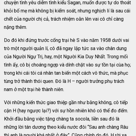
chuyện tình yêu diễm tình kiểu Sagan, muốn được tự do thoát
khỏi bố mẹ mà không bị kiểm soát, nhưng nghịch lí là sau cái
chết của người chị cả, trách nhiệm oằn lên vai cô chỉ càng
nặng thêm.
Do đó khi đứng trước cổng trại hè S vào năm 1958 dưới vai
trò một người quản lí, cô đã ngay lập tức sa vào chân dung
của Người Ngự Trị, hay, một Người Kia Duy Nhất. Trong mối
tình ấy, cô bị choáng ngợp và dính chặt vào sự tồn tại cùa họ;
trong khi cái tôi cá nhân tan biến một cách vô thức, mà phục
tùng trở thành thói quen. Đó là H – người trưởng phụ trách
nam ở một trại hè thành niên.
Với những kiến thức giao thiệp gần như bằng không, cô tiếp
cận H (hay ngược lại?) với sự hồn nhiên khó có thể đo đếm.
Khởi đầu bằng việc tặng chàng ta socola, liền sau đó là
những lời tán dương theo kiểu nước đôi “Sau anh chàng Râu
thì anh là người khá nhất ở đây”. Cũng chính do đó, H rời xa,