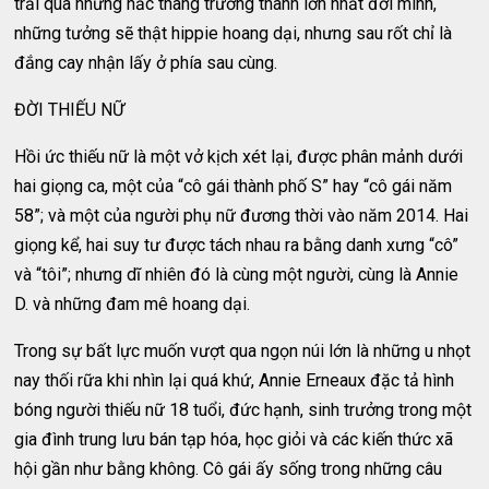
trải qua những nấc thang trưởng thành lớn nhất đời mình,
những tưởng sẽ thật hippie hoang dại, nhưng sau rốt chỉ là
đắng cay nhận lấy ở phía sau cùng.
ĐỜI THIẾU NỮ
Hồi ức thiếu nữ là một vở kịch xét lại, được phân mảnh dưới
hai giọng ca, một của “cô gái thành phố S” hay “cô gái năm
58”; và một của người phụ nữ đương thời vào năm 2014. Hai
giọng kể, hai suy tư được tách nhau ra bằng danh xưng “cô”
và “tôi”; nhưng dĩ nhiên đó là cùng một người, cùng là Annie
D. và những đam mê hoang dại.
Trong sự bất lực muốn vượt qua ngọn núi lớn là những u nhọt
nay thối rữa khi nhìn lại quá khứ, Annie Erneaux đặc tả hình
bóng người thiếu nữ 18 tuổi, đức hạnh, sinh trưởng trong một
gia đình trung lưu bán tạp hóa, học giỏi và các kiến thức xã
hội gần như bằng không. Cô gái ấy sống trong những câu