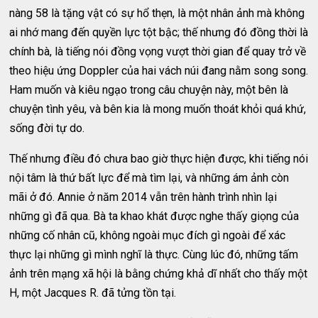
nàng 58 là tặng vật có sự hổ thẹn, là một nhân ảnh mà không
ai nhớ mang đến quyền lực tột bậc; thế nhưng đó đồng thời là
chính bà, là tiếng nói đồng vọng vượt thời gian để quay trở về
theo hiệu ứng Doppler của hai vách núi đang nằm song song.
Ham muốn và kiêu ngạo trong câu chuyện này, một bên là
chuyện tình yêu, và bên kia là mong muốn thoát khỏi quá khứ,
sống đời tự do.
Thế nhưng điều đó chưa bao giờ thực hiện được, khi tiếng nói
nội tâm là thứ bất lực để mà tìm lại, và những ám ảnh còn
mãi ở đó. Annie ở năm 2014 vẫn trên hành trình nhìn lại
những gì đã qua. Bà ta khao khát được nghe thấy giọng của
những cố nhân cũ, không ngoài mục đích gì ngoài để xác
thực lại những gì mình nghĩ là thực. Cùng lúc đó, những tấm
ảnh trên mạng xã hội là bằng chứng khả dĩ nhất cho thấy một
H, một Jacques R. đã tửng tồn tại.