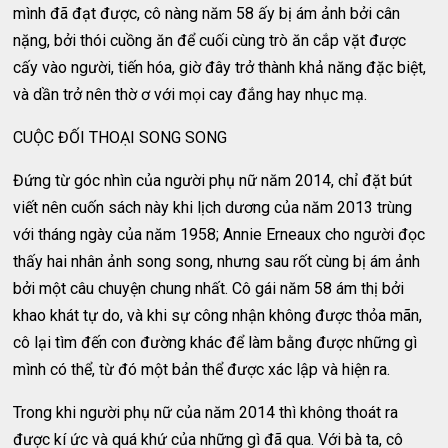
mình đã đạt được, cô nàng năm 58 ấy bị ám ảnh bởi cân
nặng, bởi thói cuồng ăn để cuối cùng trò ăn cắp vặt được
cấy vào người, tiến hóa, giờ đây trở thành khả năng đặc biệt,
và dần trở nên thờ ơ với mọi cay đắng hay nhục mạ.
CUỘC ĐỐI THOẠI SONG SONG
Đứng từ góc nhìn của người phụ nữ năm 2014, chỉ đặt bút
viết nên cuốn sách này khi lịch dương của năm 2013 trùng
với tháng ngày của năm 1958; Annie Erneaux cho người đọc
thấy hai nhân ảnh song song, nhưng sau rốt cùng bị ám ảnh
bởi một câu chuyện chung nhất. Cô gái năm 58 ám thị bởi
khao khát tự do, và khi sự công nhận không được thỏa mãn,
cô lại tìm đến con đường khác để làm bằng được những gì
mình có thể, từ đó một bản thể được xác lập và hiện ra.
Trong khi người phụ nữ của năm 2014 thì không thoát ra
được kí ức và quá khứ của những gì đã qua. Với bà ta, cô