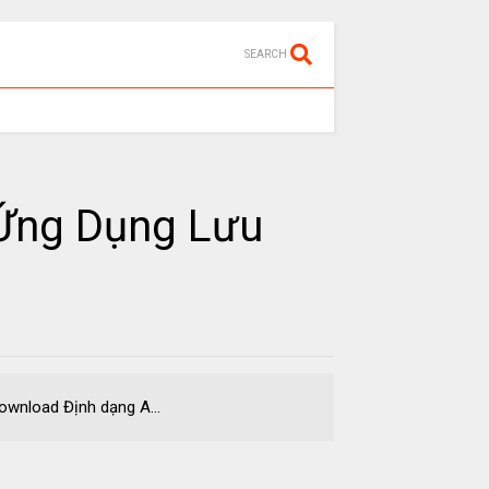
SEARCH
 Ứng Dụng Lưu
load Định dạng A...