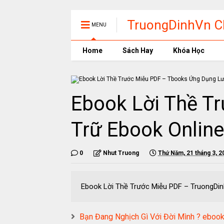
TruongDinhVn Ch
MENU
phần mềm học t
Home
Sách Hay
Khóa Học
Ebook Lời Thề T
Trữ Ebook Online
0
Nhut Truong
Thứ Năm, 21 tháng 3, 2
Ebook Lời Thề Trước Miễu PDF – Truo
Bạn Đang Nghịch Gì Với Đời Mình ? eb