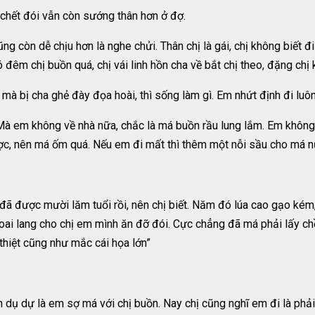
 chết đói vẫn còn sướng thân hơn ở đợ.
ng còn dễ chịu hơn là nghe chửi. Thân chị là gái, chị không biết đ
 đêm chị buồn quá, chị vái linh hồn cha về bắt chị theo, đặng chị
 mà bị cha ghẻ đày đọa hoài, thì sống làm gì. Em nhứt định đi luô
 “Mà em không về nhà nữa, chắc là má buồn rầu lung lắm. Em khôn
, nên má ốm quá. Nếu em đi mất thì thêm một nỗi sầu cho má n
ị đã được mười lăm tuổi rồi, nên chị biết. Năm đó lúa cao gạo ké
khoai lang cho chị em mình ăn đỡ đói. Cực chẳng đã má phải lấy 
thiệt cũng như mắc cái họa lớn”
 dụ dự là em sợ má với chị buồn. Nay chị cũng nghĩ em đi là phải,