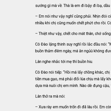
sướng gì mà về. Thà là em đi bậy đi bạ, dầu
– Em nói như vậy nghĩ cũng phải. Nhịn đói cũ
nhiều khi chị cũng muốn chết phứt cho rồi. Có
– Thiệt như vậy, chết cho mát thân, chớ sống
Cô Đào lặng thinh suy nghĩ rồi lắc đầu nói:
buồn thảm đêm ngày, má ăn ngủû không được
Lân nghe nhắc tới mẹ thì buồn hiu.
Cô Đào nói tiếp: “Hồi má lấy chồng khác, ch
tiền mua gạo, má phải đổi lúa chịu mà lấy 
dựa mà nuôi chị em mình. Nào dè đụng cậu, 
Lân thở ra mà nói:
– Xưa rày em muốn trốn đi đã lâu rồi. Em còn