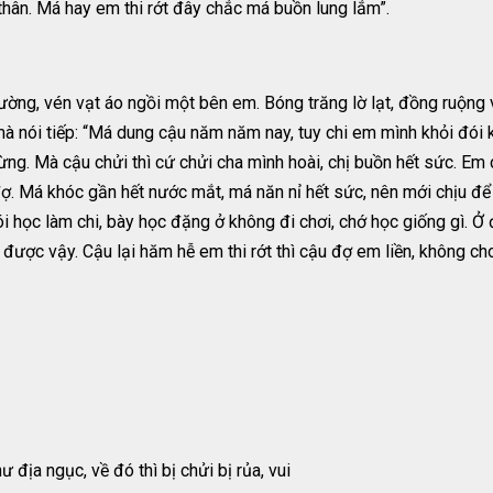
hân. Má hay em thi rớt đây chắc má buồn lung lắm”.
đường, vén vạt áo ngồi một bên em. Bóng trăng lờ lạt, đồng ruộng
à nói tiếp: “Má dung cậu năm năm nay, tuy chi em mình khỏi đói 
ng. Mà cậu chửi thì cứ chửi cha mình hoài, chị buồn hết sức. Em
. Má khóc gần hết nước mắt, má năn nỉ hết sức, nên mới chịu để
ói học làm chi, bày học đặng ở không đi chơi, chớ học giống gì. Ở
ợc vậy. Cậu lại hăm hễ em thi rớt thì cậu đợ em liền, không cho
ịa ngục, về đó thì bị chửi bị rủa, vui