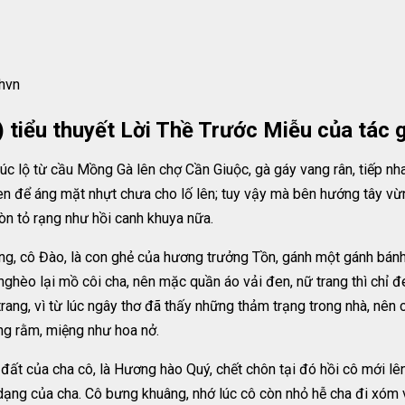
hvn
 tiểu thuyết Lời Thề Trước Miễu của tác 
c lộ từ cầu Mồng Gà lên chợ Cần Giuộc, gà gáy vang rân, tiếp nh
 để áng mặt nhựt chưa cho lố lên; tuy vậy mà bên hướng tây vừn
òn tỏ rạng như hồi canh khuya nữa.
g, cô Đào, là con ghẻ của hương trưởng Tồn, gánh một gánh bánh 
nghèo lại mồ côi cha, nên mặc quần áo vải đen, nữ trang thì chỉ 
, vì từ lúc ngây thơ đã thấy những thảm trạng trong nhà, nên cô 
ăng rằm, miệng như hoa nở.
đất của cha cô, là Hương hào Quý, chết chôn tại đó hồi cô mới lên
ng của cha. Cô bưng khuâng, nhớ lúc cô còn nhỏ hễ cha đi xóm về