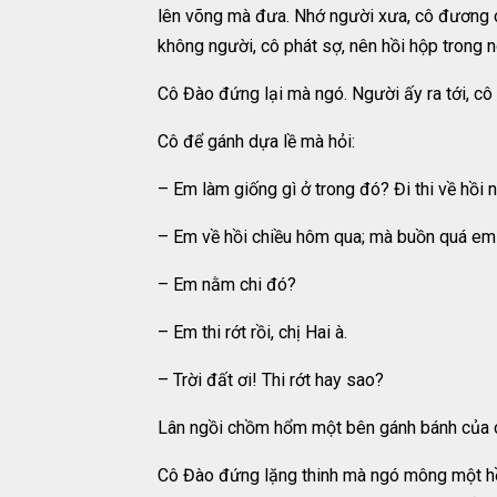
lên võng mà đưa. Nhớ người xưa, cô đương c
không người, cô phát sợ, nên hồi hộp trong n
Cô Đào đứng lại mà ngó. Người ấy ra tới, cô 
Cô để gánh dựa lề mà hỏi:
– Em làm giống gì ở trong đó? Đi thi về hồi 
– Em về hồi chiều hôm qua; mà buồn quá em
– Em nằm chi đó?
– Em thi rớt rồi, chị Hai à.
– Trời đất ơi! Thi rớt hay sao?
Lân ngồi chồm hổm một bên gánh bánh của ch
Cô Đào đứng lặng thinh mà ngó mông một hồi 