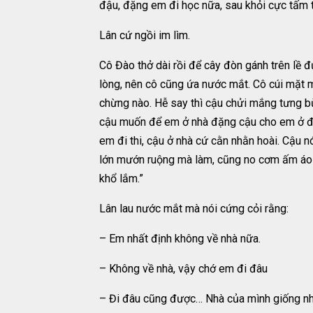
đậu, đặng em đi học nữa, sau khỏi cực tấm t
Lân cứ ngồi im lìm.
Cô Đào thở dài rồi để cây đòn gánh trên lề 
lòng, nên cô cũng ứa nước mắt. Cô cúi mặt m
chừng nào. Hễ say thì cậu chửi mắng tưng bừ
cậu muốn để em ở nhà đặng cậu cho em ở đợ
em đi thi, cậu ở nhà cứ cằn nhằn hoài. Cậu n
lớn mướn ruộng mà làm, cũng no cơm ấm áo đư
khổ lắm.”
Lân lau nước mắt mà nói cứng cỏi rằng:
– Em nhất định không về nhà nữa.
– Không về nhà, vậy chớ em đi đâu
– Đi đâu cũng được… Nhà của mình giống như đ