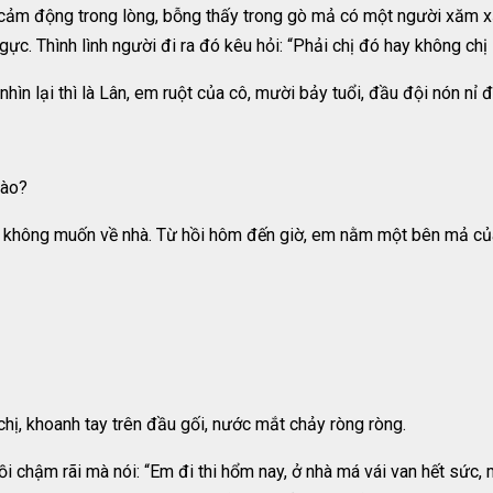
ảm động trong lòng, bỗng thấy trong gò mả có một người xăm xăm 
gực. Thình lình người đi ra đó kêu hỏi: “Phải chị đó hay không chị
nhìn lại thì là Lân, em ruột của cô, mười bảy tuổi, đầu đội nón nỉ
nào?
 không muốn về nhà. Từ hồi hôm đến giờ, em nằm một bên mả củ
ị, khoanh tay trên đầu gối, nước mắt chảy ròng ròng.
chậm rãi mà nói: “Em đi thi hổm nay, ở nhà má vái van hết sức, 