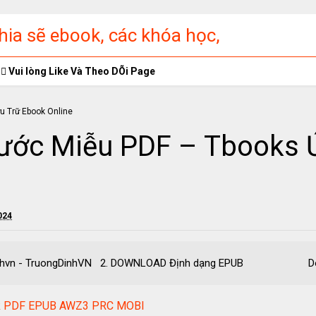
ia sẽ ebook, các khóa học,
ập miễn phí
Vui lòng Like Và Theo DÕi Page
rước Miễu PDF – Tbooks
024
ngDinhvn - TruongDinhVN 2. DOWNLOAD Định dạng EPUB Down
ook PDF EPUB AWZ3 PRC MOBI