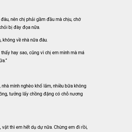
i đâu, nên chị phải gầm đầu mà chịu, chớ
 khỏi bị đày đọa nữa.
n, không về nhà nữa đâu.
g thấy hay sao, cũng vì chị em mình mà má
ữa.”
m, nhà mình nghèo khổ lắm, nhiều bữa không
chồng, tưởng lấy chồng đặng có chỗ nương
 vật thì em hết dụ dự nữa. Chừng em đi rồi,