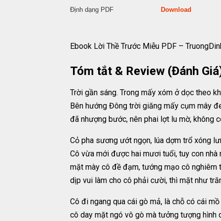
Định dạng PDF
Download
Ebook Lời Thề Trước Miễu PDF – TruongDin
Tóm tắt & Review (Đánh Giá)
Trời gần sáng. Trong mấy xóm ở dọc theo khú
Bên hướng Đông trời giăng mấy cụm mây đen
đã nhượng bước, nên phai lợt lu mờ, không c
Cỏ pha sương ướt ngọn, lúa dợm trổ xóng lưn
Cô vừa mới được hai mươi tuổi, tuy con nhà 
mặt mày cô đề đạm, tướng mạo cô nghiêm trang
dịp vui làm cho cô phải cười, thì mặt như tr
Cô đi ngang qua cái gò mả, là chỗ có cái mồ 
cô day mặt ngó vô gò mà tưởng tượng hình dạ