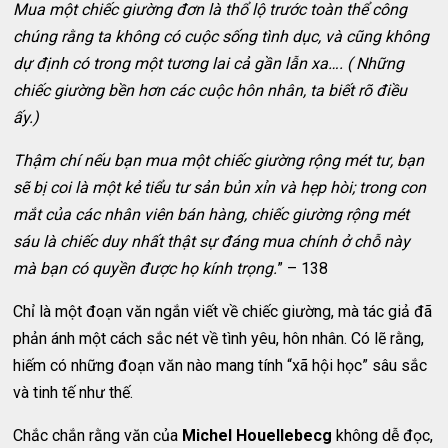
Mua một chiếc giường đơn là thổ lộ trước toàn thể công
chúng rằng ta không có cuộc sống tình dục, và cũng không
dự định có trong một tương lai cả gần lẫn xa…. ( Những
chiếc giường bền hơn các cuộc hôn nhân, ta biết rõ điều
ấy.)
Thậm chí nếu bạn mua một chiếc giường rộng mét tư, bạn
sẽ bị coi là một kẻ tiểu tư sản bủn xỉn và hẹp hòi; trong con
mắt của các nhân viên bán hàng, chiếc giường rộng mét
sáu là chiếc duy nhất thật sự đáng mua chính ở chỗ này
mà bạn có quyền được họ kính trọng.
” – 138
Chỉ là một đoạn văn ngắn viết về chiếc giường, mà tác giả đã
phản ánh một cách sắc nét về tình yêu, hôn nhân. Có lẽ rằng,
hiếm có những đoạn văn nào mang tính “xã hội học” sâu sắc
và tinh tế như thế.
Chắc chắn rằng văn của
Michel Houellebecg
không dễ đọc,