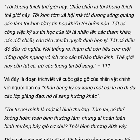
“Tôi không thích thế giới này. Chắc chắn là tôi không thích
thế giới này. Tôi kinh tởm xã hội mà tôi đương sống; quảng
cáo làm tôi kinh tởm; tin học khiến tôi buồn nôn. Tất cả
công việc kỹ sư tin học của tôi là nhân lên các tham khảo,
các đối chiếu, các tiêu chuẩn quyết định hợp lý. Tất cả điều
đó đều vô nghĩa. Nói thẳng ra, thậm chí còn tiêu cực; một
đống ngổn ngang vô ích cho các tế bào thần kinh. Thế giới
này cần tất cả, trừ các thông tin bổ sung.” – 111
Và đây là đoạn tríchviết về cuộc gặp gỡ của nhân vật chính
với người bạn cũ
“nhận bằng kỹ sư xong một cái là nó đi dự
các lớp giảng đạo; nó rẽ sang hướng khác”.
“Tôi tự coi mình là một kẻ bình thường. Tóm lại, có thể
không hoàn toàn bình thường lắm, nhưng ai hoàn toàn
bình thường bây giờ cơ chứ? Thôi bình thường 80% vậy.
Để có chuyện mà nói với nó, tôi bảo nó rằng ngày nay, tất