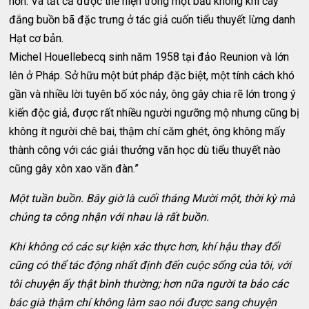
hơn. Và tất cả được thể hiện trong một bầu không khí cay
đắng buồn bã đặc trưng ở tác giả cuốn tiểu thuyết lừng danh
Hạt cơ bản.
Michel Houellebecq sinh năm 1958 tại đảo Reunion và lớn
lên ở Pháp. Sở hữu một bút pháp đặc biệt, một tính cách khó
gần và nhiều lời tuyên bố xóc nảy, ông gây chia rẽ lớn trong ý
kiến độc giả, được rất nhiều người ngưỡng mộ nhưng cũng bị
không ít người chê bai, thậm chí căm ghét, ông không mấy
thành công với các giải thưởng văn học dù tiểu thuyết nào
cũng gây xôn xao văn đàn.”
Một tuần buồn. Bây giờ là cuối tháng Mười một, thời kỳ mà
chúng ta công nhận với nhau là rất buồn.
Khi không có các sự kiện xác thực hơn, khí hậu thay đổi
cũng có thể tác động nhất định đến cuộc sống của tôi, với
tôi chuyện ấy thật bình thường; hơn nữa người ta bảo các
bác già thậm chí không làm sao nói được sang chuyện