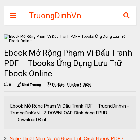
TruongDinhVn
Chia sẽ ebook,
các khóa học,
phần mềm học
Ebook Mở Rộng Phạm Vi Đấu Tranh
tập miễn phí
PDF – Tbooks Ứng Dụng Lưu Trữ
Ebook Online
0
Nhut Truong
Thứ Năm, 21 tháng 3, 2024
Ebook Mở Rộng Phạm Vi Đấu Tranh PDF – TruongDinhvn -
TruongDinhVN 2. DOWNLOAD Định dạng EPUB
Download Định...
Nghệ Thuật Nhìn Người Đoán Tính Cách Ebook PDF /