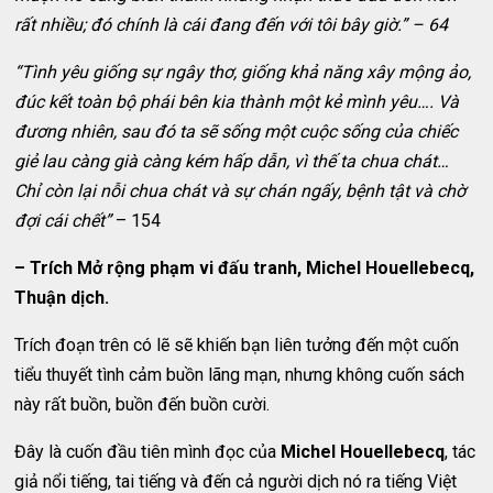
rất nhiều; đó chính là cái đang đến với tôi bây giờ.” – 64
“Tình yêu giống sự ngây thơ, giống khả năng xây mộng ảo,
đúc kết toàn bộ phái bên kia thành một kẻ mình yêu…. Và
đương nhiên, sau đó ta sẽ sống một cuộc sống của chiếc
giẻ lau càng già càng kém hấp dẫn, vì thế ta chua chát…
Chỉ còn lại nỗi chua chát và sự chán ngấy, bệnh tật và chờ
đợi cái chết”
– 154
– Trích Mở rộng phạm vi đấu tranh, Michel Houellebecq,
Thuận dịch.
Trích đoạn trên có lẽ sẽ khiến bạn liên tưởng đến một cuốn
tiểu thuyết tình cảm buồn lãng mạn, nhưng không cuốn sách
này rất buồn, buồn đến buồn cười.
Đây là cuốn đầu tiên mình đọc của
Michel Houellebecq
, tác
giả nổi tiếng, tai tiếng và đến cả người dịch nó ra tiếng Việt