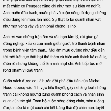
mất chiếc xe Peugeot cũng chỉ như một sự kiện vô nghĩa.
Anh muốn đấu tranh, muốn phá vỡ cuộc sống tù đọng, những
điều đang lên men, lên mốc. Sự thật lở lói quanh nhân vật
như một vòng vây và anh phải chống lại nó.
Anh rơi vào những trận ốm và rối loạn tâm lý, xúi giục gã
đồng nghiệp xấu xí của mình giết người, trở thành bệnh nhân
trong bệnh viện tâm thần… Mọi âm mưu dường như đều dẫn
tới một kết cục thất bại thê thảm và biến anh thành kẻ quái lạ,
điên rồ nhưng không thể làm anh nhụt chí. Anh tiếp tục mở
rộng phạm vi đấu tranh.
Cuốn sách được coi là bước đột phá đầu tiên của Michel
Houellebecq vào lĩnh vực tiểu thuyết, gây ra hàng loạt những
tranh cãi không ngừng xung quanh phong cách và nhân sinh
quan của tác giả. Toàn bộ cuộc sống đáng chán, mòn ruỗng
được miêu tả một cách chi tiết bằng thái độ chán nản, tuyệt