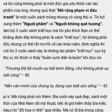
và tôi cũng không phải là một độc giả yêu thích các tác
phẩm của ông, nhưng quả thật “
Mở rộng phạm vi đấu
tranh”
là một cuốn sách mỏng nhưng vô cùng thú vị. Tôi bổ
sung thêm
“Người phàm”
và
“Người không quê hương”
,
làm bộ 3 cuốn sách triết học mà tôi yêu thích Bạn có thể
khẳng định đây không phải là sách “triết học”, tôi không phải
đối, nhưng có thể rất mơ hồ về các khái niệm, định nghĩa thì
với tôi 3 cuốn sách này là những tác phẩm “triết học” cực kỳ
thú vị, tôi thích vì thấy “buồn cười đến là buồn” khi đọc nó.
“Thượng Đế đã muốn sự bất bình đẳng, chứ không phải sự
bất công”
– 40
“Nền văn minh của chúng ta, đang cạn kiệt sức sống.”
– 42
p/s: Mà cũng phải nói thêm: Bìa cuốn này quá đẹp, sách một
thời của Nhã Nam rất mỹ thuật, tiếc là giờ hiếm thấy bìa kiểu
này,vi bị “đồ họa vi tính” quá nhiều. Mà có lẽ bìa trong cũng