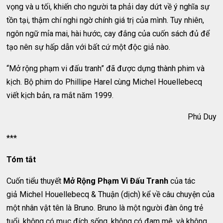
vọng và u tối, khiến cho người ta phải day dứt về ý nghĩa sự
tồn tại, thậm chí nghi ngờ chính giá trị của mình. Tuy nhiên,
ngôn ngữ mỉa mai, hài hước, cay đắng của cuốn sách đủ để
tạo nên sự hấp dẫn với bất cứ một độc giả nào.
“Mở rộng phạm vi đấu tranh” đã được dựng thành phim và
kịch. Bộ phim do Phillipe Harel cùng Michel Houellebecq
viết kịch bản, ra mắt năm 1999.
Phú Duy
***
Tóm tắt
Cuốn tiểu thuyết
Mở Rộng Phạm Vi Đấu Tranh
của tác
giả Michel Houellebecq & Thuận (dịch) kể về câu chuyện của
một nhân vật tên là Bruno. Bruno là một người đàn ông trẻ
tuổi, không có mục đích sống, không có đam mê, và không