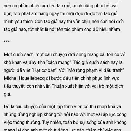
nên có phần phiên âm tên tác giả, mình cũng phải hỏi vài
bạn, tập phát âm hàng ngày thì mới đọc được tên tác giả
mình yêu thích. Còn tác giả này thì vẫn chịu, nên cần nói đến
tác giả nào, tốt nhất là nói tên tác phẩm cho đỡ hiểu nhầm.
***
Một cuốn sách, một câu chuyện đời sống mang cái tên có vẻ
khô khan và đầy tính “cách mạng”. Tác giả cuốn sách này là
người đã viết “Hạt cơ bản”. Với “Mở rộng phạm vi đấu tranh”
Michel Houellebecq đi bước đầu tiên chinh phục lĩnh vực
tiểu thuyết, còn nhà văn Thuận xuất hiện với vai trò một dịch
giả.
Đó là câu chuyện của một lập trình viên có thu nhập khá và
những đồng nghiệp không tới nỗi nào với một vài áp lực công
việc thông thường. Tuy nhiên, toàn bộ sự sống của anh không
mang lại cho anh một chút động lực nào, thậm chí việc anh