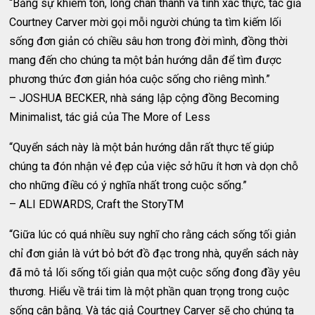
“Bằng sự khiêm tốn, lòng chân thành và tính xác thực, tác giả
Courtney Carver mời gọi mỗi người chúng ta tìm kiếm lối
sống đơn giản có chiều sâu hơn trong đời mình, đồng thời
mang đến cho chúng ta một bản hướng dẫn để tìm được
phương thức đơn giản hóa cuộc sống cho riêng mình.”
– JOSHUA BECKER, nhà sáng lập cộng đồng Becoming
Minimalist, tác giả của The More of Less
“Quyển sách này là một bản hướng dẫn rất thực tế giúp
chúng ta đón nhận vẻ đẹp của việc sở hữu ít hơn và dọn chỗ
cho những điều có ý nghĩa nhất trong cuộc sống.”
– ALI EDWARDS, Craft the StoryTM
“Giữa lúc có quá nhiều suy nghĩ cho rằng cách sống tối giản
chỉ đơn giản là vứt bỏ bớt đồ đạc trong nhà, quyển sách này
đã mô tả lối sống tối giản qua một cuộc sống đong đầy yêu
thương. Hiểu về trái tim là một phần quan trọng trong cuộc
sống cân bằng. Và tác giả Courtney Carver sẽ cho chúng ta