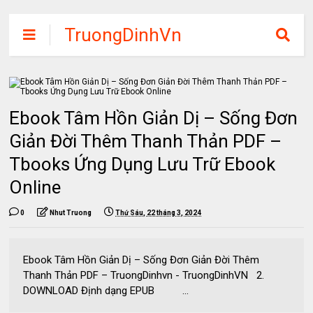
TruongDinhVn
Chia sẽ ebook,
các khóa học,
phần mềm học
Ebook Tâm Hồn Giản Dị – Sống Đơn
tập miễn phí
Giản Đời Thêm Thanh Thản PDF –
Tbooks Ứng Dụng Lưu Trữ Ebook
Online
0
Nhut Truong
Thứ Sáu, 22 tháng 3, 2024
Ebook Tâm Hồn Giản Dị – Sống Đơn Giản Đời Thêm
Thanh Thản PDF – TruongDinhvn - TruongDinhVN 2.
DOWNLOAD Định dạng EPUB ...