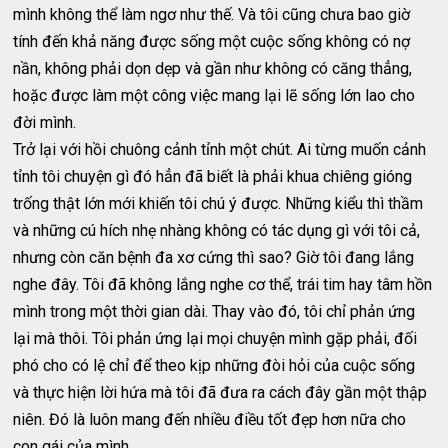
mình không thể làm ngơ như thế. Và tôi cũng chưa bao giờ
tính đến khả năng được sống một cuộc sống không có nợ
nần, không phải dọn dẹp và gần như không có căng thẳng,
hoặc được làm một công việc mang lại lẽ sống lớn lao cho
đời mình.
Trở lại với hồi chuông cảnh tỉnh một chút. Ai từng muốn cảnh
tỉnh tôi chuyện gì đó hẳn đã biết là phải khua chiêng gióng
trống thật lớn mới khiến tôi chú ý được. Những kiểu thì thầm
và những cú hích nhẹ nhàng không có tác dụng gì với tôi cả,
nhưng còn căn bệnh đa xơ cứng thì sao? Giờ tôi đang lắng
nghe đây. Tôi đã không lắng nghe cơ thể, trái tim hay tâm hồn
mình trong một thời gian dài. Thay vào đó, tôi chỉ phản ứng
lại mà thôi. Tôi phản ứng lại mọi chuyện mình gặp phải, đối
phó cho có lệ chỉ để theo kịp những đòi hỏi của cuộc sống
và thực hiện lời hứa mà tôi đã đưa ra cách đây gần một thập
niên. Đó là luôn mang đến nhiều điều tốt đẹp hơn nữa cho
con gái của mình.