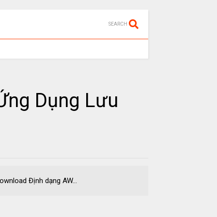
SEARCH
Ứng Dụng Lưu
load Định dạng AW...