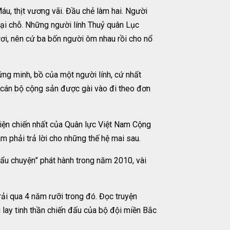
Máu, thịt vương vãi. Đầu chẻ làm hai. Người
 tại chỗ. Những người lính Thuỷ quân Lục
 rơi, nên cứ ba bốn người ôm nhau rồi cho nổ
ứng minh, bồ của một người lính, cứ nhất
là cán bộ cộng sản được gài vào đi theo đơn
hiện chiến nhất của Quân lực Việt Nam Cộng
m phải trả lời cho những thế hệ mai sau.
ẩu chuyện” phát hành trong năm 2010, vài
trải qua 4 năm rưỡi trong đó. Đọc truyện
lay tinh thần chiến đấu của bộ đội miền Bắc