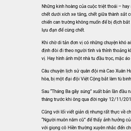
Những kinh hoàng của cuộc triệt thoái – hay r
chết dưới xích xe tăng, chết giữa thành sắt 
chiến can trường không muốn để bị địch bắt l
lựu đạn để cùng chết.
Khi chờ di tản đơn vị có những chuyện khó a
định đòi đi theo người tình và thỉnh thoảng 
vị. Hay hình ảnh một nhà tu đầu trọc, mặc á
Câu chuyện lịch sử quân đội mà Cao Xuân Hu
hòa, bị một đại đội Việt Cộng bắt làm tù bin
Sau “Tháng Ba gãy súng” xuất bản lần đầu n
tháng trước khi ông qua đời ngày 12/11/201
Cũng với lối viết giản dị nhưng rất thực về 
“Người muôn năm cũ” để thấy ảnh hưởng của 
với giọng cô Hiền thường xuyên nhắc đến ch