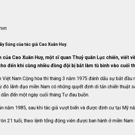
hvn
ãy Súng của tác giả Cao Xuân Huy.
m của Cao Xuân Huy, một sĩ quan Thuỷ quân Lục chiến, viết v
ho đến khi cùng nhiều đồng đội bị bắt làm tù binh vào cuối 
ính Việt Nam Cộng hòa thì tháng 3 năm 1975 đánh dấu sự bắt đầu 
từ đó lãnh đạo miền Nam có những quyết định di tản chiến thuật 
i dẫn đến một ngày cuối tháng Tư đau buồn.
n năm 1985, sau khi tác giả vượt biển và được định cư tại Mỹ n
òn 21 tuổi, theo lệnh tổng động viên được ban hành ở miền Nam 