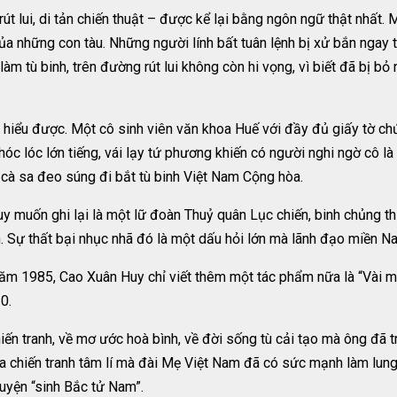
út lui, di tản chiến thuật – được kể lại bằng ngôn ngữ thật nhất. 
của những con tàu. Những người lính bất tuân lệnh bị xử bắn ngay
àm tù binh, trên đường rút lui không còn hi vọng, vì biết đã bị bỏ
i hiểu được. Một cô sinh viên văn khoa Huế với đầy đủ giấy tờ ch
khóc lóc lớn tiếng, vái lạy tứ phương khiến có người nghi ngờ cô 
o cà sa đeo súng đi bắt tù binh Việt Nam Cộng hòa.
y muốn ghi lại là một lữ đoàn Thuỷ quân Lục chiến, binh chủng t
h. Sự thất bại nhục nhã đó là một dấu hỏi lớn mà lãnh đạo miền Na
ăm 1985, Cao Xuân Huy chỉ viết thêm một tác phẩm nữa là “Vài m
0.
chiến tranh, về mơ ước hoà bình, về đời sống tù cải tạo mà ông đã 
chiến tranh tâm lí mà đài Mẹ Việt Nam đã có sức mạnh làm lung 
uyện “sinh Bắc tử Nam”.