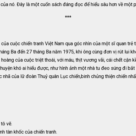
 của nó. Đây là một cuốn sách đáng đọc để hiểu sâu hơn về một p
***
của cuộc chiến tranh Việt Nam qua góc nhìn của một sĩ quan trẻ t
tháng Ba đến 27 tháng Ba năm 1975, khi ông cùng đơn vị rút lui khỏ
àng của cuộc triệt thoái, với máu, thịt vương vãi, cái chết cận k
uyện khó ai hiểu được, như hình ảnh một nhà tu đeo súng đi bắt t
c nhã của lữ đoàn Thuỷ quân Lục chiến,binh chủng thiện chiến nhấ
 tô vẽ.
h tàn khốc của chiến tranh.