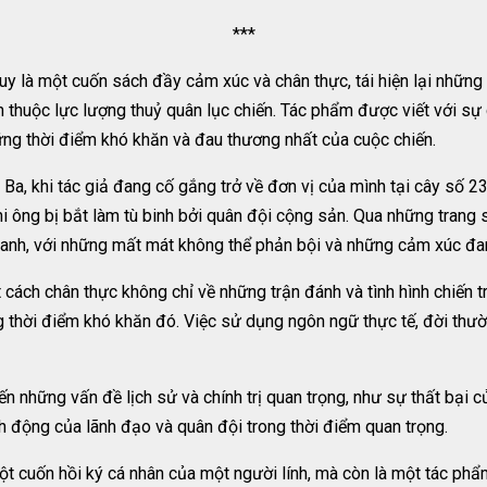
***
 là một cuốn sách đầy cảm xúc và chân thực, tái hiện lại những 
 thuộc lực lượng thuỷ quân lục chiến. Tác phẩm được viết với s
ững thời điểm khó khăn và đau thương nhất của cuộc chiến.
a, khi tác giả đang cố gắng trở về đơn vị của mình tại cây số 2
hi ông bị bắt làm tù binh bởi quân đội cộng sản. Qua những tran
ranh, với những mất mát không thể phản bội và những cảm xúc đan
t cách chân thực không chỉ về những trận đánh và tình hình chiến t
g thời điểm khó khăn đó. Việc sử dụng ngôn ngữ thực tế, đời thườn
n những vấn đề lịch sử và chính trị quan trọng, như sự thất bại
 động của lãnh đạo và quân đội trong thời điểm quan trọng.
ột cuốn hồi ký cá nhân của một người lính, mà còn là một tác phẩ