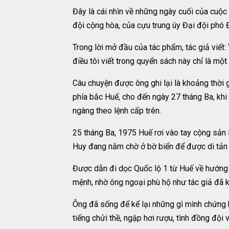
Đây là cái nhìn về những ngày cuối của cuộc
đội cộng hòa, của cựu trung úy Đại đội phó 
Trong lời mở đầu của tác phẩm, tác giả viết: 
điều tôi viết trong quyển sách này chỉ là mộ
Câu chuyện được ông ghi lại là khoảng thời g
phía bắc Huế, cho đến ngày 27 tháng Ba, khi
ngàng theo lệnh cấp trên.
25 tháng Ba, 1975 Huế rơi vào tay cộng sản 
Huy đang nằm chờ ở bờ biển để được di tản v
Được dẫn đi dọc Quốc lộ 1 từ Huế về hướng b
mệnh, nhờ ông ngoại phù hộ như tác giả đã kê
Ông đã sống để kể lại những gì mình chứng 
tiếng chửi thề, ngập hơi rượu, tình đồng đội 