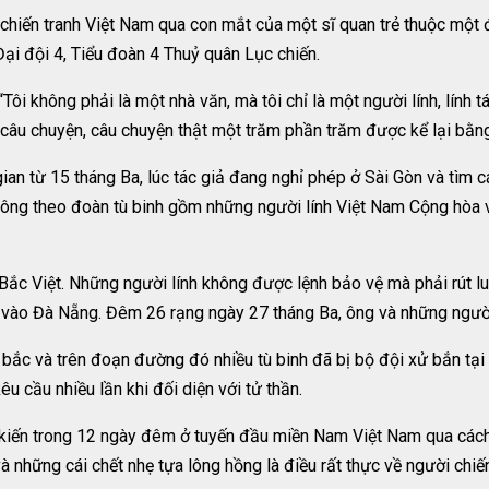
 chiến tranh Việt Nam qua con mắt của một sĩ quan trẻ thuộc một đ
Đại đội 4, Tiểu đoàn 4 Thuỷ quân Lục chiến.
“Tôi không phải là một nhà văn, mà tôi chỉ là một người lính, lính
t câu chuyện, câu chuyện thật một trăm phần trăm được kể lại bằn
ian từ 15 tháng Ba, lúc tác giả đang nghỉ phép ở Sài Gòn và tìm 
 ông theo đoàn tù binh gồm những người lính Việt Nam Cộng hòa v
Bắc Việt. Những người lính không được lệnh bảo vệ mà phải rút lu
ào Đà Nẵng. Đêm 26 rạng ngày 27 tháng Ba, ông và những người lí
ắc và trên đoạn đường đó nhiều tù binh đã bị bộ đội xử bắn tại 
u cầu nhiều lần khi đối diện với tử thần.
kiến trong 12 ngày đêm ở tuyến đầu miền Nam Việt Nam qua cách 
và những cái chết nhẹ tựa lông hồng là điều rất thực về người chiế