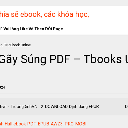
ia sẽ ebook, các khóa học,
ập miễn phí
Vui lòng Like Và Theo DÕi Page
Gãy Súng PDF – Tbooks 
024
ngDinhvn - TruongDinhVN 2. DOWNLOAD Định dạng EPUB Down
 Trish Hall ebook PDF-EPUB-AWZ3-PRC-MOBI