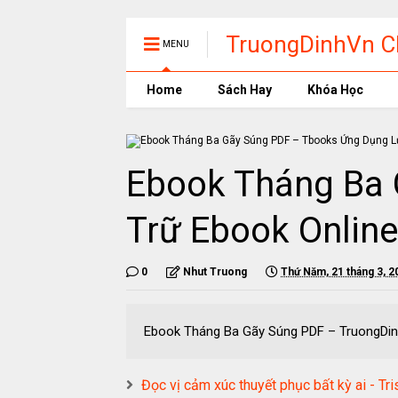
TruongDinhVn Ch
MENU
phần mềm học t
Home
Sách Hay
Khóa Học
Ebook Tháng Ba 
Trữ Ebook Online
0
Nhut Truong
Thứ Năm, 21 tháng 3, 2
Ebook Tháng Ba Gãy Súng PDF – Truo
Đọc vị cảm xúc thuyết phục bất kỳ ai -