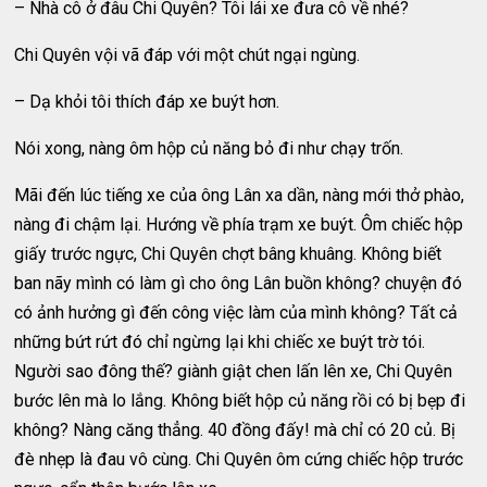
– Nhà cô ở đâu Chi Quyên? Tôi lái xe đưa cô về nhé?
Chi Quyên vội vã đáp với một chút ngại ngùng.
– Dạ khỏi tôi thích đáp xe buýt hơn.
Nói xong, nàng ôm hộp củ năng bỏ đi như chạy trốn.
Mãi đến lúc tiếng xe của ông Lân xa dần, nàng mới thở phào,
nàng đi chậm lại. Hướng về phía trạm xe buýt. Ôm chiếc hộp
giấy trước ngực, Chi Quyên chợt bâng khuâng. Không biết
ban nãy mình có làm gì cho ông Lân buồn không? chuyện đó
có ảnh hưởng gì đến công việc làm của mình không? Tất cả
những bứt rứt đó chỉ ngừng lại khi chiếc xe buýt trờ tói.
Người sao đông thế? giành giật chen lấn lên xe, Chi Quyên
bước lên mà lo lắng. Không biết hộp củ năng rồi có bị bẹp đi
không? Nàng căng thẳng. 40 đồng đấy! mà chỉ có 20 củ. Bị
đè nhẹp là đau vô cùng. Chi Quyên ôm cứng chiếc hộp trước