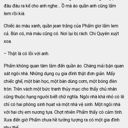
đâu đâu ra kể cho anh nghe… Ồ mà áo quần anh cũng lấm
lem rồi kià.
Chiếc áo màu xanh, quần jean trắng của Phẩm gìơ lấm lem
cả. Bùn có, mà máu cũng có. Nơi lại bị rách. Chi Quyên xuýt
xoa.
– Thật là có lỗi với anh.
Phẩm không quan tâm lắm đến quần áo. Chàng mải bận quan
sát ngôi nhà. Những dụng cụ gia đình thật đơn giản. Mấy
chiếc ghế, một bàn học, một bàn dùng cơm, một bóng đèn
tròn. Trên vách một bức tranh thủy mạc cho thấy chủ nhân
cũng thuộc hạng người biết chữ nghĩa. Ngôi nhà khá nhỏ có lẽ
chỉ có hai phòng sinh họat và một nhà vệ sinh. Một ngôi nhà
với hai chị em nương tựa. Chợt nhiên Phẩm thấy có cảm tình.
Xưa đến giờ Phẩm chưa hề tưởng tượng ra có một gia đình
như thế…