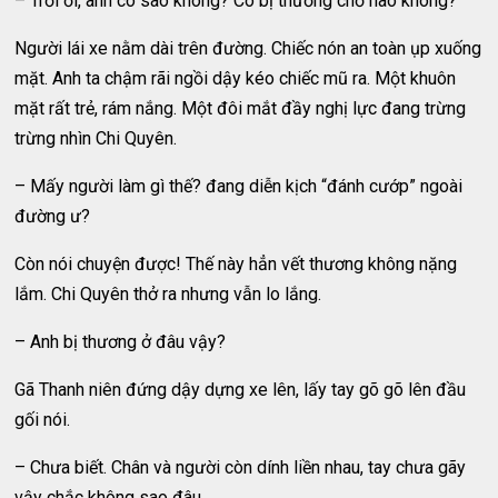
– Trời ơi, anh có sao không? Có bị thương chỗ nào không?
Người lái xe nằm dài trên đường. Chiếc nón an toàn ụp xuống
mặt. Anh ta chậm rãi ngồi dậy kéo chiếc mũ ra. Một khuôn
mặt rất trẻ, rám nắng. Một đôi mắt đầy nghị lực đang trừng
trừng nhìn Chi Quyên.
– Mấy người làm gì thế? đang diễn kịch “đánh cướp” ngoài
đường ư?
Còn nói chuyện được! Thế này hẳn vết thương không nặng
lắm. Chi Quyên thở ra nhưng vẫn lo lắng.
– Anh bị thương ở đâu vậy?
Gã Thanh niên đứng dậy dựng xe lên, lấy tay gõ gõ lên đầu
gối nói.
– Chưa biết. Chân và người còn dính liền nhau, tay chưa gãy
vậy chắc không sao đâu.