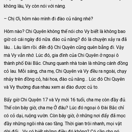
không lâu, Vy còn nói với nàng.
– Chị Ơi, hôm nào mình đi đào củ năng nhé?
Hôm nào? Chi Quyên không thể nói cho Vy biết là không bao
giờ có cái ngày đó nữa. đào củ năng? đó là chuyện xảy ra đã
lâu… Lâu lắm rồi. đến độ Chi Quyên cũng quên bẵng đi. Vậy
mà Vy vẫn nhớ. Lúc đó, gia đình của Chi Quyên ở ngoại ô
thành phố Đài Bắc. Chung quanh nhà toàn là những cánh đồng
cỏ lau. Mỗi sáng, cha mẹ, Chi Quyên và Vy đều ra ngoài, chạy
nhảy trên đồng cỏ, hái hoa, đào củ năng… Lúc đó Chi Quyên
và Vy thường đua nhau xem ai đào được củ to.
Bấy giờ Chi Quyên 17 và Vy mới 16 tuổi, cha mẹ còn đầy đủ.
Thế còn bây giờ, cha mẹ Ở đâu? Lúc đó ngoại ô Đài Bắc chỉ
có cỏ dại, ruộng vườn. Còn bây giờ, ở những nơi đấy đã mọc
đầy những ngôi nhà cao tầng. Thời gian trôi nhanh, mọi vật
dời đổi… Vy có biết những điều đó không? Có cần cho nó