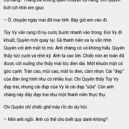
bứt rứt nhìn em gịuc.
– Ờ, chuyện ngày mai để mai tính. Bây giờ em vào đi.
Túy Vy vẫn rạng rỡ nụ cười, bước nhanh vào trong. Đợi Vy đi
khuất, Quyên mới quay lại. Gã thanh niên xa lạ vẫn nhìn
Quyên với ánh mắt tò mò. Anh chàng có vẻ không hiểu. Quyên
thấy tức cười và nhìn kỹ. Anh ta cao lớn. Chiếc nón an toàn đã
được cởi xuống cho thấy mái tóc đen dài. Một khuôn mặt có
góc cạnh. Trán cao, mũi cao, mắt to đen, cằm nhọn. Cái “đẹp”
của đàn ông hình như có nhiều loại. Chi Quyên thấy Túy Vy
đẹp trai, nhưng cái đẹp của Vy là cái đẹp “sữa”. Còn anh
chàng này đây đẹp trai như một thanh niên thực thụ.
Chi Quyên chỉ chiếc ghế mây rồi do dự hỏi.
– Mời anh ngồi. Anh có thể cho biết quý danh không?