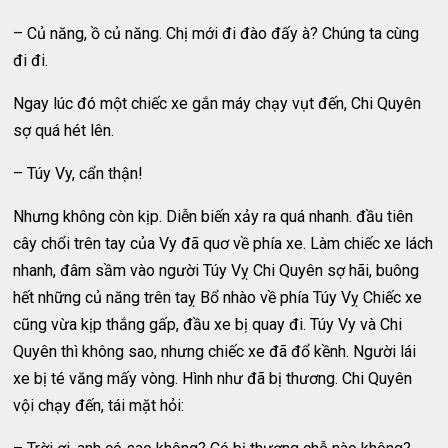
– Củ năng, ồ củ năng. Chị mới đi đào đấy à? Chúng ta cùng
đi đi.
Ngay lúc đó một chiếc xe gắn máy chạy vụt đến, Chi Quyên
sợ quá hét lên.
– Túy Vy, cẩn thận!
Nhưng không còn kịp. Diễn biến xảy ra quá nhanh. đầu tiên
cây chổi trên tay của Vy đã quơ về phía xe. Làm chiếc xe lách
nhanh, đâm sầm vào người Túy Vỵ Chi Quyên sợ hãi, buông
hết những củ năng trên taỵ Bổ nhào về phía Túy Vỵ Chiếc xe
cũng vừa kịp thắng gấp, đầu xe bị quay đi. Túy Vy và Chi
Quyên thì không sao, nhưng chiếc xe đã đổ kềnh. Người lái
xe bị té văng mấy vòng. Hình như đã bị thương. Chi Quyên
vội chạy đến, tái mặt hỏi: