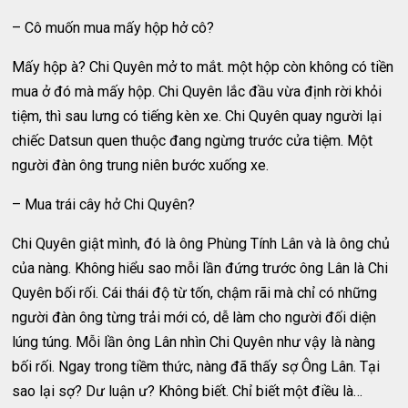
– Cô muốn mua mấy hộp hở cô?
Mấy hộp à? Chi Quyên mở to mắt. một hộp còn không có tiền
mua ở đó mà mấy hộp. Chi Quyên lắc đầu vừa định rời khỏi
tiệm, thì sau lưng có tiếng kèn xe. Chi Quyên quay người lại
chiếc Datsun quen thuộc đang ngừng trước cửa tiệm. Một
người đàn ông trung niên bước xuống xe.
– Mua trái cây hở Chi Quyên?
Chi Quyên giật mình, đó là ông Phùng Tính Lân và là ông chủ
của nàng. Không hiểu sao mỗi lần đứng trước ông Lân là Chi
Quyên bối rối. Cái thái độ từ tốn, chậm rãi mà chỉ có những
người đàn ông từng trải mới có, dễ làm cho người đối diện
lúng túng. Mỗi lần ông Lân nhìn Chi Quyên như vậy là nàng
bối rối. Ngay trong tiềm thức, nàng đã thấy sợ Ông Lân. Tại
sao lại sợ? Dư luận ư? Không biết. Chỉ biết một điều là…