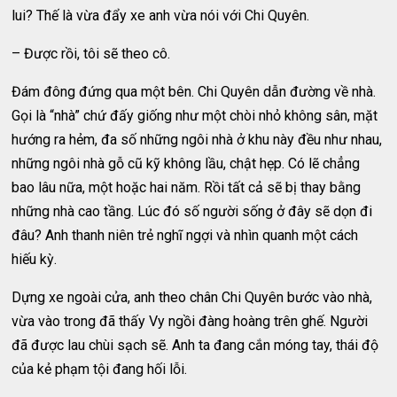
lui? Thế là vừa đẩy xe anh vừa nói với Chi Quyên.
– Được rồi, tôi sẽ theo cô.
Đám đông đứng qua một bên. Chi Quyên dẫn đường về nhà.
Gọi là “nhà” chứ đấy giống như một chòi nhỏ không sân, mặt
hướng ra hẻm, đa số những ngôi nhà ở khu này đều như nhau,
những ngôi nhà gỗ cũ kỹ không lầu, chật hẹp. Có lẽ chẳng
bao lâu nữa, một hoặc hai năm. Rồi tất cả sẽ bị thay bằng
những nhà cao tầng. Lúc đó số người sống ở đây sẽ dọn đi
đâu? Anh thanh niên trẻ nghĩ ngợi và nhìn quanh một cách
hiếu kỳ.
Dựng xe ngoài cửa, anh theo chân Chi Quyên bước vào nhà,
vừa vào trong đã thấy Vy ngồi đàng hoàng trên ghế. Người
đã được lau chùi sạch sẽ. Anh ta đang cắn móng tay, thái độ
của kẻ phạm tội đang hối lỗi.