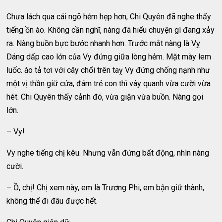
Chưa lách qua cái ngõ hẻm hẹp hơn, Chi Quyên đã nghe thấy
tiếng ồn ào. Không cần nghĩ, nàng đã hiểu chuyện gì đang xảy
ra. Nàng buồn bực bước nhanh hơn. Trước mắt nàng là Vỵ
Dáng dấp cao lớn của Vy đứng giữa lòng hẻm. Mặt mày lem
luốc. áo tả tơi với cây chổi trên taỵ Vy đứng chống nạnh như
một vị thần giữ cửa, đám trẻ con thì vây quanh vừa cười vừa
hét. Chi Quyên thấy cảnh đó, vừa giận vừa buồn. Nàng gọi
lớn.
– Vy!
Vy nghe tiếng chị kêu. Nhưng vẫn đứng bất động, nhìn nàng
cười.
– Ồ, chị! Chị xem này, em là Trương Phi, em bận giữ thành,
không thể đi đâu được hết.