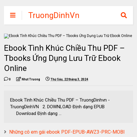
TruongDinhVn
Chia sẽ ebook,
các khóa học,
phần mềm học
Ebook Tình Khúc Chiều Thu PDF –
tập miễn phí
Tbooks Ứng Dụng Lưu Trữ Ebook
Online
0
Nhut Truong
Thứ Sáu, 22 tháng 3, 2024
Ebook Tình Khúc Chiều Thu PDF – TruongDinhvn -
TruongDinhVN 2. DOWNLOAD Định dạng EPUB
Download Định dạng ...
Những cô em gái ebook PDF-EPUB-AWZ3-PRC-MOBI