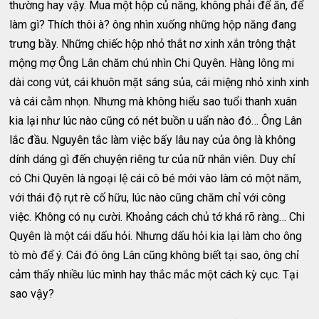
thường hay vậy. Mua một hộp củ năng, không phải để ăn, để
làm gì? Thích thôi à? ông nhìn xuống những hộp năng đang
trưng bầy. Những chiếc hộp nhỏ thắt nơ xinh xắn trông thật
mộng mợ Ông Lân chăm chú nhìn Chi Quyên. Hàng lông mi
dài cong vút, cái khuôn mặt sáng sủa, cái miệng nhỏ xinh xinh
và cái cằm nhọn. Nhưng mà không hiểu sao tuổi thanh xuân
kia lại như lúc nào cũng có nét buồn u uẩn nào đó… Ông Lân
lắc đầu. Nguyên tắc làm việc bấy lâu nay của ông là không
dính dáng gì đến chuyện riêng tư của nữ nhân viên. Duy chỉ
có Chi Quyên là ngoại lệ cái cô bé mới vào làm có một năm,
với thái độ rụt rè cố hữu, lúc nào cũng chăm chỉ với công
việc. Không có nụ cười. Khoảng cách chủ tớ khá rõ ràng… Chi
Quyên là một cái dấu hỏi. Nhưng dấu hỏi kia lại làm cho ông
tò mò để ý. Cái đó ông Lân cũng không biết tại sao, ông chỉ
cảm thấy nhiều lúc mình hay thắc mắc một cách kỳ cục. Tại
sao vậy?