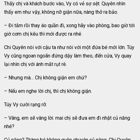
Thấy chị và khách bước vào, Vy có vẻ sợ sệt. Quyên nhìn
thấy em như vậy, không nỡ giận nữa, nàng thở ra bảo.
– Đi tắm rồi thay áo quần đi, xong hãy vào phòng, bao giờ tới
giờ cơm chị kêu thì mới được ra nhé.
Chi Quyên nói với cậu ta như nói với một đứa bé mới lớn. Túy
Vy cũng ngoan ngoãn đứng dậy làm theo, đến cửa, Vy quay
lại nhìn chị với ánh mắt rụt rè.
– Nhưng mà… Chị không giận em chứ?
– Nếu em nghe lời chị, thì chị không giận.
Túy Vy cười rạng rỡ.
– Vâng, em sẽ vâng lời. mai chị sẽ đưa em đi nhặt củ năng
nhé?
Củ năng? Thàng bé không quên chuyện củ năng. Chi Quyên