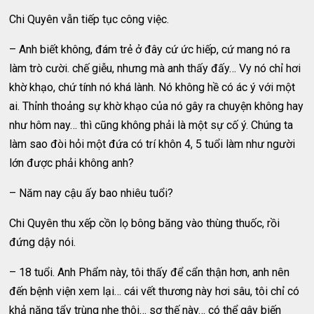
Chi Quyên vẫn tiếp tục công việc.
– Anh biết không, đám trẻ ở đây cứ ức hiếp, cứ mang nó ra
làm trò cười. chế giễu, nhưng mà anh thấy đấy… Vy nó chỉ hơi
khờ khạo, chứ tính nó khá lành. Nó không hề có ác ý với một
ai. Thỉnh thoảng sự khờ khạo của nó gây ra chuyện không hay
như hôm nay… thì cũng không phải là một sự cố ý. Chúng ta
làm sao đòi hỏi một đứa có trí khôn 4, 5 tuổi làm như người
lớn được phải không anh?
– Năm nay cậu ấy bao nhiêu tuổi?
Chi Quyên thu xếp cồn lọ bông băng vào thùng thuốc, rồi
đứng dậy nói.
– 18 tuổi. Anh Phẩm này, tôi thấy để cẩn thận hơn, anh nên
đến bệnh viện xem lại… cái vết thương này hơi sâu, tôi chỉ có
khả năng tẩy trùng nhẹ thôi… sợ thế này… có thể gây biến