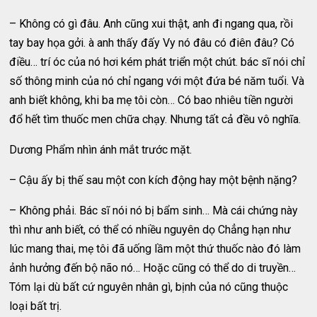
– Không có gì đâu. Anh cũng xui thật, anh đi ngang qua, rồi
tay bay họa gởi. à anh thấy đấy Vy nó đâu có điên đâu? Có
điều… trí óc của nó hơi kém phát triển một chút. bác sĩ nói chỉ
số thông minh của nó chỉ ngang với một đứa bé năm tuổi. Và
anh biết không, khi ba mẹ tôi còn… Có bao nhiêu tiền người
đổ hết tìm thuốc men chữa chạy. Nhưng tất cả đều vô nghĩa.
Dương Phẩm nhìn ánh mắt trước mặt.
– Cậu ấy bị thế sau một con kích động hay một bệnh nặng?
– Không phải. Bác sĩ nói nó bị bẩm sinh… Mà cái chứng này
thì như anh biết, có thể có nhiều nguyên dọ Chẳng hạn như
lúc mang thai, mẹ tôi đã uống lầm một thứ thuốc nào đó làm
ảnh hưởng đến bộ não nó… Hoặc cũng có thể do di truyền…
Tóm lại dù bất cứ nguyên nhân gì, bịnh của nó cũng thuộc
loại bất trị.