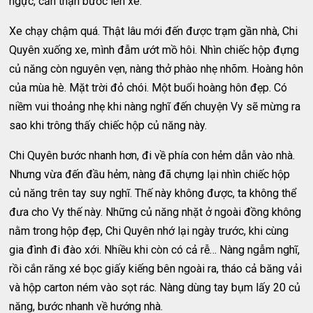
ngực, cẩn thận bước lên xe.
Xe chạy chậm quá. Thật lâu mới đến được trạm gần nhà, Chi
Quyên xuống xe, mình đẫm ướt mồ hôi. Nhìn chiếc hộp đựng
củ năng còn nguyên vẹn, nàng thở phào nhẹ nhõm. Hoàng hôn
của mùa hè. Mặt trời đỏ chói. Một buổi hoàng hôn đẹp. Có
niềm vui thoảng nhẹ khi nàng nghĩ đến chuyện Vy sẽ mừng ra
sao khi trông thấy chiếc hộp củ năng này.
Chi Quyên bước nhanh hơn, đi về phía con hẻm dẫn vào nhà.
Nhưng vừa đến đầu hẻm, nàng đã chựng lại nhìn chiếc hộp
củ năng trên tay suy nghĩ. Thế này không được, ta không thể
đưa cho Vy thế này. Những củ năng nhặt ở ngoài đồng không
nằm trong hộp đẹp, Chi Quyên nhớ lại ngày trước, khi cùng
gia đình đi đào xới. Nhiều khi còn có cả rễ… Nàng ngẫm nghĩ,
rồi cắn răng xé bọc giấy kiếng bên ngoài ra, tháo cả băng vải
và hộp carton ném vào sọt rác. Nàng dùng tay bụm lấy 20 củ
năng, bước nhanh về hướng nhà.