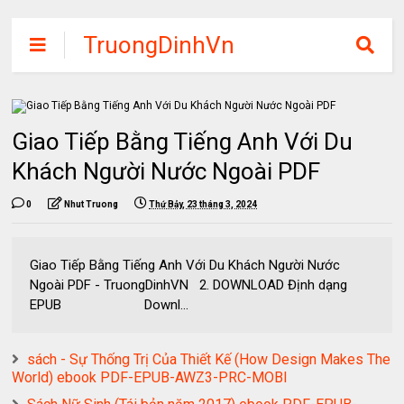
TruongDinhVn
Chia sẽ ebook,
các khóa học,
phần mềm học
Giao Tiếp Bằng Tiếng Anh Với Du
tập miễn phí
Khách Người Nước Ngoài PDF
0
Nhut Truong
Thứ Bảy, 23 tháng 3, 2024
Giao Tiếp Bằng Tiếng Anh Với Du Khách Người Nước
Ngoài PDF - TruongDinhVN 2. DOWNLOAD Định dạng
EPUB Downl...
sách - Sự Thống Trị Của Thiết Kế (How Design Makes The
World) ebook PDF-EPUB-AWZ3-PRC-MOBI