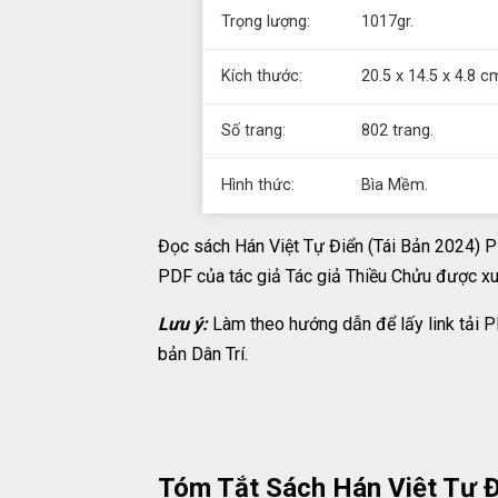
Trọng lượng:
1017gr.
Kích thước:
20.5 x 14.5 x 4.8 c
Số trang:
802 trang.
Hình thức:
Bìa Mềm.
Đọc sách Hán Việt Tự Điển (Tái Bản 2024) P
PDF của tác giả Tác giả Thiều Chửu được xuấ
Lưu ý:
Làm theo hướng dẫn để lấy link tải P
bản Dân Trí.
Tóm Tắt Sách Hán Việt Tự Đ