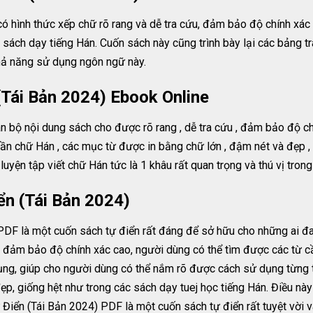
có hình thức xếp chữ rõ rang và dễ tra cứu, đảm bảo độ chính xá
 sách dạy tiếng Hán. Cuốn sách này cũng trình bày lại các bảng t
khả năng sử dụng ngôn ngữ này.
(Tái Bản 2024) Ebook Online
n bộ nội dung sách cho được rõ rang , dễ tra cứu , đảm bảo độ chí
phần chữ Hán , các mục từ được in bằng chữ lớn , đậm nét và đẹp ,
luyện tập viết chữ Hán tức là 1 khâu rất quan trọng và thú vị tron
ển (Tái Bản 2024)
DF là một cuốn sách tự điển rất đáng để sở hữu cho những ai đan
u, đảm bảo độ chính xác cao, người dùng có thể tìm được các từ cầ
dụng, giúp cho người dùng có thể nắm rõ được cách sử dụng từng 
p, giống hệt như trong các sách dạy tuej học tiếng Hán. Điều này 
 Điển (Tái Bản 2024) PDF là một cuốn sách tự điển rất tuyệt vời v