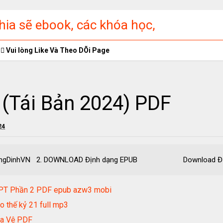
ia sẽ ebook, các khóa học,
ập miễn phí
Vui lòng Like Và Theo DÕi Page
 (Tái Bản 2024) PDF
24
F - TruongDinhVN 2. DOWNLOAD Định dạng EPUB Download Đị
GPT Phần 2 PDF epub azw3 mobi
o thế kỷ 21 full mp3
La Vệ PDF