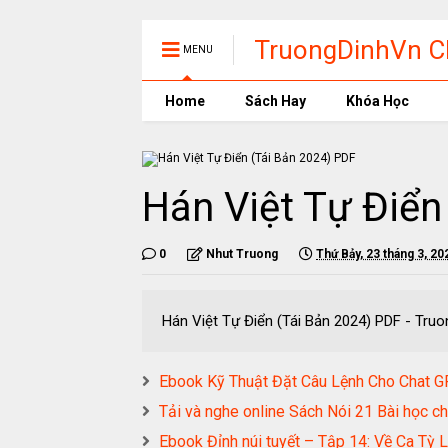
TruongDinhVn Ch
MENU
phần mềm học t
Home
Sách Hay
Khóa Học
Hán Việt Tự Điển
0
Nhut Truong
Thứ Bảy, 23 tháng 3, 20
Hán Việt Tự Điển (Tái Bản 2024) PD
Ebook Kỹ Thuật Đặt Câu Lệnh Cho Chat 
Tải và nghe online Sách Nói 21 Bài học ch
Ebook Đỉnh núi tuyết – Tập 14: Về Ca Tỳ 