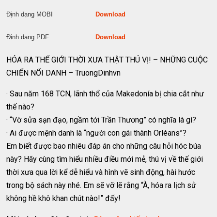
Định dạng MOBI
Download
Định dạng PDF
Download
HÓA RA THẾ GIỚI THỜI XƯA THẬT THÚ VỊ! – NHỮNG CUỘC
CHIẾN NỔI DANH – TruongDinhvn
· Sau năm 168 TCN, lãnh thổ của Makedonía bị chia cắt như
thế nào?
· “Vờ sửa sạn đạo, ngầm tới Trần Thương” có nghĩa là gì?
· Ai được mệnh danh là “người con gái thành Orléans”?
Em biết được bao nhiêu đáp án cho những câu hỏi hóc búa
này? Hãy cùng tìm hiểu nhiều điều mới mẻ, thú vị về thế giới
thời xưa qua lời kể dễ hiểu và hình vẽ sinh động, hài hước
trong bộ sách này nhé. Em sẽ vỡ lẽ rằng “À, hóa ra lịch sử
không hề khô khan chút nào!” đấy!