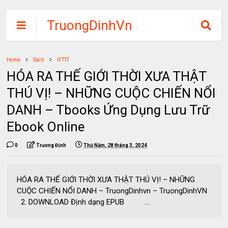
TruongDinhVn
Chia sẽ ebook,
các khóa học,
Home
Sách
IFTTT
phần mềm học
HÓA RA THẾ GIỚI THỜI XƯA THẬT
tập miễn phí
THÚ VỊ! – NHỮNG CUỘC CHIẾN NỔI
DANH – Tbooks Ứng Dụng Lưu Trữ
Ebook Online
0
Trương Định
Thứ Năm, 28 tháng 3, 2024
HÓA RA THẾ GIỚI THỜI XƯA THẬT THÚ VỊ! – NHỮNG
CUỘC CHIẾN NỔI DANH – TruongDinhvn – TruongDinhVN
2. DOWNLOAD Định dạng EPUB ...