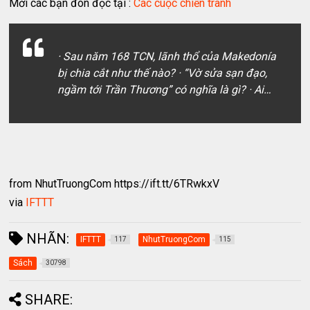
Mời các bạn đón đọc tại :
Các cuộc chiến tranh
· Sau năm 168 TCN, lãnh thổ của Makedonía
bị chia cắt như thế nào? · “Vờ sửa sạn đạo,
ngầm tới Trần Thương” có nghĩa là gì? · Ai…
from NhutTruongCom https://ift.tt/6TRwkxV
via
IFTTT
NHÃN:
IFTTT
NhutTruongCom
117
115
Sách
30798
SHARE: