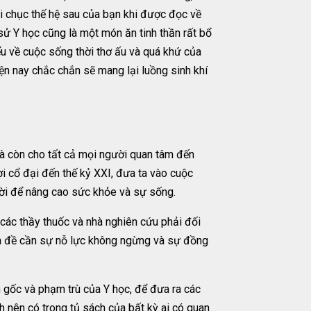
ài chục thế hệ sau của bạn khi được đọc về
 sử Y học cũng là một món ăn tinh thần rất bổ
u về cuộc sống thời thơ ấu và quá khứ của
ện nay chắc chắn sẽ mang lại luồng sinh khí
 mà còn cho tất cả mọi người quan tâm đến
ời cổ đại đến thế kỷ XXI, đưa ta vào cuộc
ười để nâng cao sức khỏe và sự sống.
ác thầy thuốc và nhà nghiên cứu phải đối
vấn đề cần sự nỗ lực không ngừng và sự đồng
n gốc và phạm trù của Y học, để đưa ra các
h nên có trong tủ sách của bất kỳ ai có quan