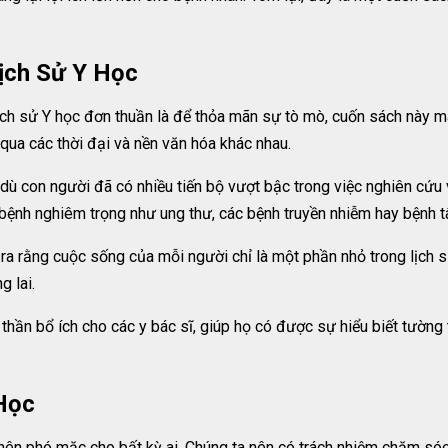
ịch Sử Y Học
Lịch sử Y học đơn thuần là để thỏa mãn sự tò mò, cuốn sách này m
 qua các thời đại và nền văn hóa khác nhau.
ù con người đã có nhiều tiến bộ vượt bậc trong việc nghiên cứu 
bệnh nghiêm trọng như ung thư, các bệnh truyền nhiễm hay bệnh t
a rằng cuộc sống của mỗi người chỉ là một phần nhỏ trong lịch s
g lai.
hần bổ ích cho các y bác sĩ, giúp họ có được sự hiểu biết tường t
Học
 nên phó mặc cho bất kỳ ai. Chúng ta nên có trách nhiệm chăm só