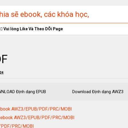
ia sẽ ebook, các khóa học,
ập miễn phí
Vui lòng Like Và Theo DÕi Page
DF
024
VN 2. DOWNLOAD Định dạng EPUB Download Định dạn
Trẻ ebook AWZ3/EPUB/PDF/PRC/MOBI
ồng ebook AWZ3/EPUB/PDF/PRC/MOBI
UB/PDF/PRC/MOBI