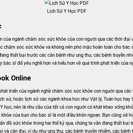
Lịch Sử Y Học PDF
c
ển của ngành chăm sóc sức khỏe của con người qua các thời đại 
ệc chăm sóc sức khỏe và không nên phó mặc hoàn toàn cho bác sĩ.
đang thất bại trước các căn bệnh như ung thư, các bệnh truyền nh
y bác sĩ để yêu nghề hơn và hiểu hơn về quá trình phát triển của n
ok Online
phát triển của ngành nghề chăm sóc sức khỏe con người qua các t
ịch sử, hoặc lịch sử các ngành khoa học như Vật lý, Toán học hay 
 Y học, nên là nhu cầu của tất cả con người có khát khao sống kh
 khỏe của bạn cho bác sĩ là một điều khôn ngoan. Bạn cũng sẽ h
 vấn đề sức khỏe trong hai thế kỷ qua, chúng ta vẫn đang thất bại
 và cận đại, ví dụ như ung thư, các bệnh truyền nhiễm, các bệnh 