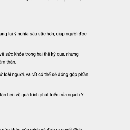
ang lại ý nghĩa sâu sắc hơn, giúp người đọc
về sức khỏe trong hai thế kỷ qua, nhưng
âm thần.
ử loài người, và rất có thể sẽ đóng góp phần
ận hơn về quá trình phát triển của ngành Y
c sức khỏe của mình và đưa ra quyết định