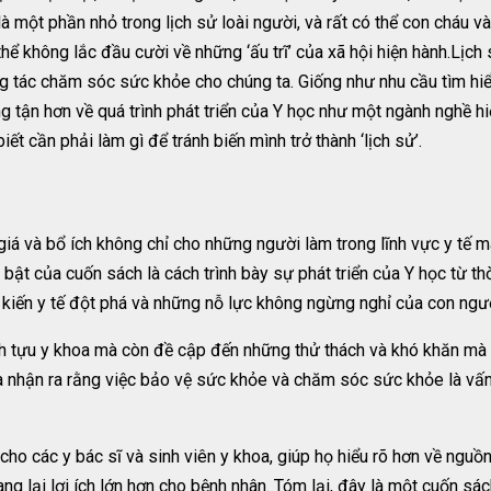
à một phần nhỏ trong lịch sử loài người, và rất có thể con cháu v
hể không lắc đầu cười về những ‘ấu trĩ’ của xã hội hiện hành.Lịch
g tác chăm sóc sức khỏe cho chúng ta. Giống như nhu cầu tìm hiể
g tận hơn về quá trình phát triển của Y học như một ngành nghề hi
ết cần phải làm gì để tránh biến mình trở thành ‘lịch sử’.
 giá và bổ ích không chỉ cho những người làm trong lĩnh vực y tế
bật của cuốn sách là cách trình bày sự phát triển của Y học từ th
g kiến y tế đột phá và những nỗ lực không ngừng nghỉ của con ng
 tựu y khoa mà còn đề cập đến những thử thách và khó khăn mà c
, ta nhận ra rằng việc bảo vệ sức khỏe và chăm sóc sức khỏe là 
ho các y bác sĩ và sinh viên y khoa, giúp họ hiểu rõ hơn về nguồ
 lại lợi ích lớn hơn cho bệnh nhân. Tóm lại, đây là một cuốn sác