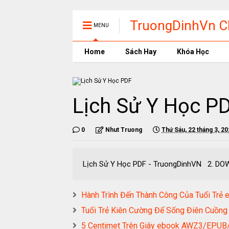
TruongDinhVn Ch
MENU
phần mềm học t
Home
Sách Hay
Khóa Học
Lịch Sử Y Học P
0
Nhut Truong
Thứ Sáu, 22 tháng 3, 2
Lịch Sử Y Học PDF - TruongDinh
Hành Trình Đến Thành Công Của Tuổi 
Tuổi Trẻ Kiên Cường Để Sống Điên Cu
5 Centimet Trên Giây ebook AWZ3/EP